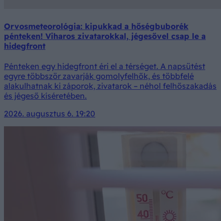
Orvosmeteorológia: kipukkad a hőségbuborék
pénteken! Viharos zivatarokkal, jégesővel csap le a
hidegfront
Pénteken egy hidegfront éri el a térséget. A napsütést
egyre többször zavarják gomolyfelhők, és többfelé
alakulhatnak ki záporok, zivatarok – néhol felhőszakadás
és jégeső kíséretében.
2026. augusztus 6. 19:20