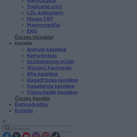
MR-vizsgálat
Triglicerid szint
LDL-koleszterin
Magas CRP
Mammográfia
EKG
Összes Vizsgálat
Kezelés
Aranyér kezelése
Kemoterápia
Szürkehályog műtét
Vízszerű hasmenés
Afta kezelése
Dagadt boka kezelése
Napallergia kezelése
Fülgyulladás kezelése
Összes Kezelés
Életmódváltás
Kutatás