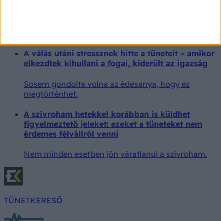
A szakemberek szerint a legtöbb baleset megfelelő
felügyelettel, védőfelszereléssel és az életkornak
megfelelő szabályok betartásával megelőzhető
lenne.
A válás utáni stressznek hitte a tüneteit – amikor
elkezdtek kihullani a fogai, kiderült az igazság
Sosem gondolta volna az édesanya, hogy ez
megtörténhet.
A szívroham hetekkel korábban is küldhet
figyelmeztető jeleket: ezeket a tüneteket nem
érdemes félvállról venni
Nem minden esetben jön váratlanul a szívroham.
TÜNETKERESŐ