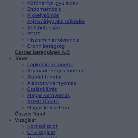
Kötőhártya-gyulladás
Endometriózis
Pikkelysömör
Pajzsmirigy alulműködés
ALS betegség
PCOS
Hisztamin intolerancia
Crohn betegség
Összes Betegségek A-Z
Tünet
Lepkehimlő tünetei
Szamárköhögés tünetei
Skarlát tünetei
Alacsony vérnyomás
Csalánkiütés
Magas vérnyomás
ADHD tünetei
Magas koleszterin
Összes Tünet
Vizsgálat
Kortizol szint
CT-vizsgálat