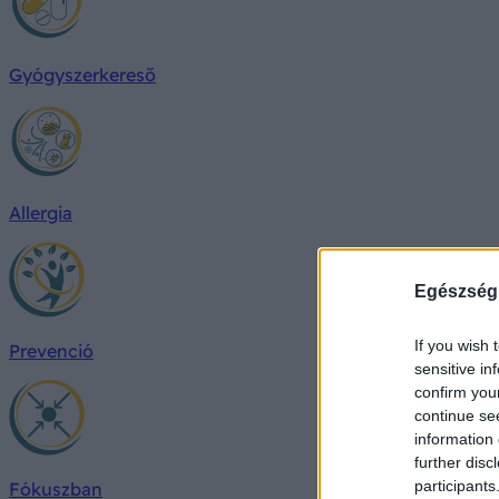
Gyógyszerkereső
Allergia
Egészség
If you wish 
Prevenció
sensitive in
confirm you
continue se
information 
further disc
participants
Fókuszban