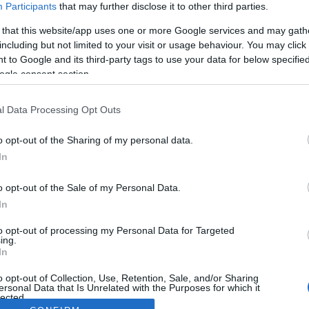
Participants
that may further disclose it to other third parties.
 that this website/app uses one or more Google services and may gath
including but not limited to your visit or usage behaviour. You may click 
 to Google and its third-party tags to use your data for below specifi
ogle consent section.
l Data Processing Opt Outs
o opt-out of the Sharing of my personal data.
In
o opt-out of the Sale of my Personal Data.
In
to opt-out of processing my Personal Data for Targeted
ing.
In
o opt-out of Collection, Use, Retention, Sale, and/or Sharing
ersonal Data that Is Unrelated with the Purposes for which it
lected.