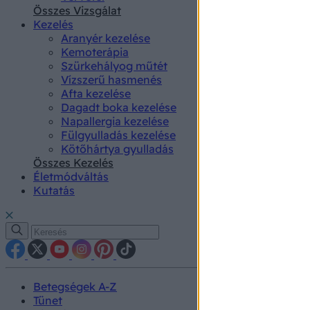
authenti
Összes Vizsgálat
Kezelés
Aranyér kezelése
Kemoterápia
Szürkehályog műtét
Vízszerű hasmenés
Afta kezelése
Dagadt boka kezelése
Napallergia kezelése
Fülgyulladás kezelése
Kötőhártya gyulladás
Összes Kezelés
Életmódváltás
Kutatás
Betegségek A-Z
Tünet