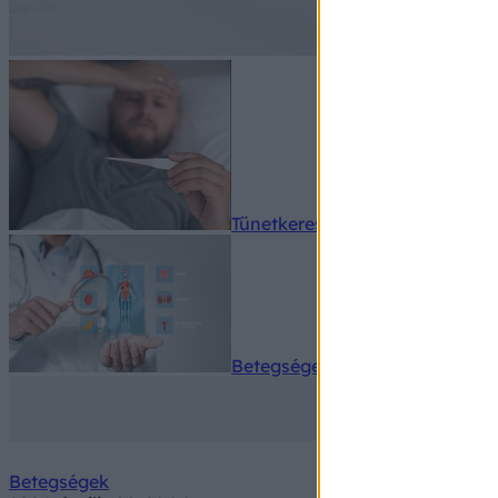
Tünetkereső
Betegségek A-Z
Betegségek