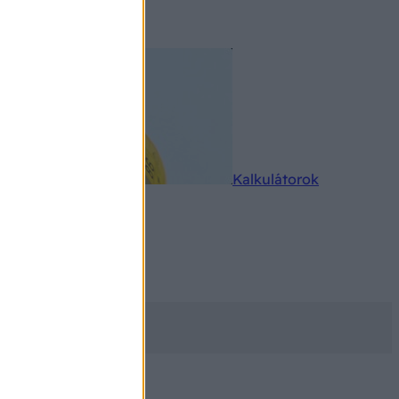
rkereső
Kalkulátorok