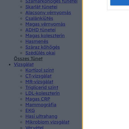
Opted 
Szamárköhögés tünetei
Skarlát tünetei
Alacsony vérnyomás
Google 
Csalánkiütés
Magas vérnyomás
I want t
ADHD tünetei
web or d
Magas koleszterin
Hasmenés
I want t
Száraz köhögés
purpose
Szédülés okai
Összes Tünet
I want 
Vizsgálat
Kortizol szint
I want t
CT-vizsgálat
web or d
MR-vizsgálat
Triglicerid szint
LDL-koleszterin
I want t
Magas CRP
or app.
Mammográfia
EKG
I want t
Hasi ultrahang
Mikrobiom vizsgálat
I want t
Vérvétel