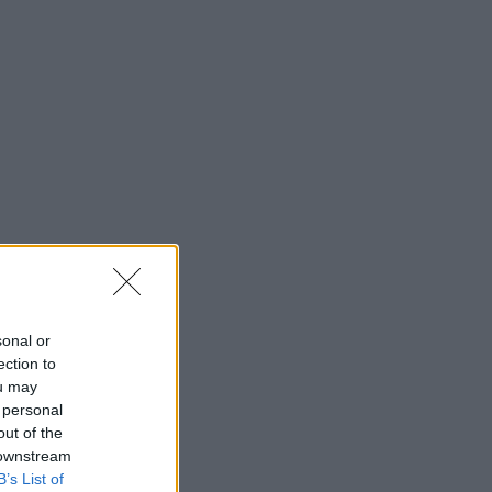
sonal or
ection to
ou may
 personal
out of the
 downstream
B’s List of