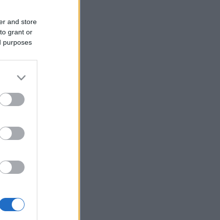
er and store
to grant or
ed purposes