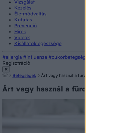
Vizsgálat
Kezelés
Életmódváltás
Kutatás
Prevenció
Hírek
Videók
Kisállatok egészsége
#allergia
#influenza
#cukorbetegség
#orvosmeteorológi
Regisztráció
Betegségek
Árt vagy használ a fürdőolaj a viszkető ekcém
Árt vagy használ a fürdőolaj a visz