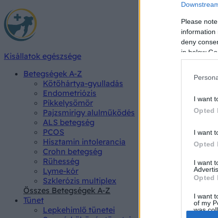
Downstream 
Please note
information 
deny consent
in below Go
Kisállatok egészsége
Betegségek A-Z
Persona
Kötőhártya-gyulladás
Endometriózis
I want t
Pikkelysömör
Opted 
Pajzsmirigy alulműködés
ALS betegség
PCOS
I want t
Hisztamin intolerancia
Opted 
Crohn betegség
Rühesség
I want 
Advertis
Lyme-kór
Opted 
Szklerózis multiplex
Összes Betegségek A-Z
I want t
Tünet
of my P
Lepkehimlő tünetei
was col