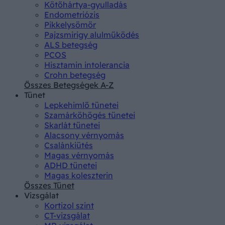
Kötőhártya-gyulladás
Endometriózis
Pikkelysömör
Pajzsmirigy alulműködés
ALS betegség
PCOS
Hisztamin intolerancia
Crohn betegség
Összes Betegségek A-Z
Tünet
Lepkehimlő tünetei
Szamárköhögés tünetei
Skarlát tünetei
Alacsony vérnyomás
Csalánkiütés
Magas vérnyomás
ADHD tünetei
Magas koleszterin
Összes Tünet
Vizsgálat
Kortizol szint
CT-vizsgálat