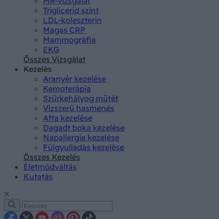
MR-vizsgálat
Triglicerid szint
LDL-koleszterin
Magas CRP
Mammográfia
EKG
Összes Vizsgálat
Kezelés
Aranyér kezelése
Kemoterápia
Szürkehályog műtét
Vízszerű hasmenés
Afta kezelése
Dagadt boka kezelése
Napallergia kezelése
Fülgyulladás kezelése
Összes Kezelés
Életmódváltás
Kutatás