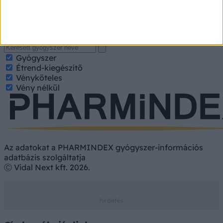
nevét, hatóanyagát. Kategorizált találatokért jelölje be a
keresett tulajdonságokat.
Gyógyszer
Hatóanyag
Gyógyszer
Étrend-kiegészítő
Vényköteles
Vény nélkül
Az adatokat a PHARMINDEX gyógyszer-információs
adatbázis szolgáltatja
Ⓒ Vidal Next kft. 2026.