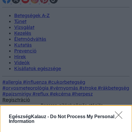
Betegségek A-Z
Tünet
Vizsgálat
Kezelés
Életmódváltás
Kutatás
Prevenció
Hírek
Videók
Kisállatok egészsége
#allergia
#influenza
#cukorbetegség
#orvosmeteorológia
#vérnyomás
#stroke
#rákbetegség
#pajzsmirigy
#reflux
#ekcéma
#herpesz
Regisztráció
Rozacea, pikkelysömör, atópiás
Betegségek
dermatitisz: ezt tanácsolja a bőrgyógyász
télre
EgészségKalauz -
Do Not Process My Personal
Information
Rozacea, pikkelysömör, atópiás