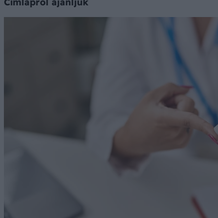
Címlapról ajánljuk