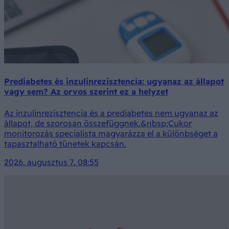
Prediabetes és inzulinrezisztencia: ugyanaz az állapot
vagy sem? Az orvos szerint ez a helyzet
Az inzulinrezisztencia és a prediabetes nem ugyanaz az
állapot, de szorosan összefüggnek.&nbsp;Cukor
monitorozás specialista magyarázza el a különbséget a
tapasztalható tünetek kapcsán.
2026. augusztus 7. 08:55