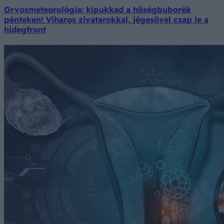
Orvosmeteorológia: kipukkad a hőségbuborék
pénteken! Viharos zivatarokkal, jégesővel csap le a
hidegfront