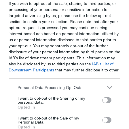
dermatitisz: ezt tanácsolja a
If you wish to opt-out of the sale, sharing to third parties, or
processing of your personal or sensitive information for
bőrgyógyász télre
targeted advertising by us, please use the below opt-out
section to confirm your selection. Please note that after your
opt-out request is processed you may continue seeing
interest-based ads based on personal information utilized by
us or personal information disclosed to third parties prior to
your opt-out. You may separately opt-out of the further
disclosure of your personal information by third parties on the
IAB’s list of downstream participants. This information may
also be disclosed by us to third parties on the
IAB’s List of
Downstream Participants
that may further disclose it to other
third parties.
Please note that this website/app uses one or more Google
Personal Data Processing Opt Outs
services and may gather and store information including but
not limited to your visit or usage behaviour. You may click to
I want to opt-out of the Sharing of my
personal data.
grant or deny consent to Google and its third-party tags to
Opted In
use your data for below specified purposes in below Google
consent section.
I want to opt-out of the Sale of my
Personal Data.
Opted In