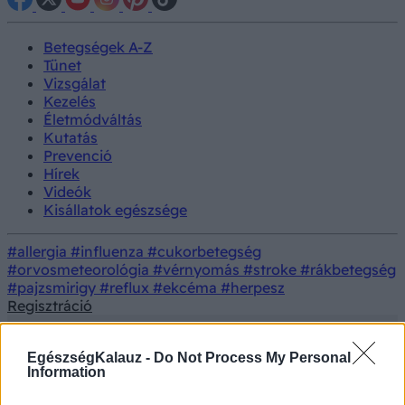
Betegségek A-Z
Tünet
Vizsgálat
Kezelés
Életmódváltás
Kutatás
Prevenció
Hírek
Videók
Kisállatok egészsége
#allergia
#influenza
#cukorbetegség
#orvosmeteorológia
#vérnyomás
#stroke
#rákbetegség
#pajzsmirigy
#reflux
#ekcéma
#herpesz
Regisztráció
EgészségKalauz -
Do Not Process My Personal
Information
Betegségek
Ekcéma