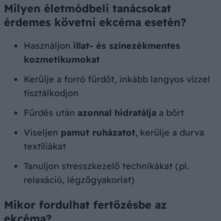
Milyen életmódbeli tanácsokat
érdemes követni ekcéma esetén?
Használjon
illat- és színezékmentes
kozmetikumokat
Kerülje a forró fürdőt, inkább langyos vízzel
tisztálkodjon
Fürdés után
azonnal hidratálja
a bőrt
Viseljen
pamut ruházatot
, kerülje a durva
textíliákat
Tanuljon stresszkezelő technikákat (pl.
relaxáció, légzőgyakorlat)
Mikor fordulhat fertőzésbe az
ekcéma?