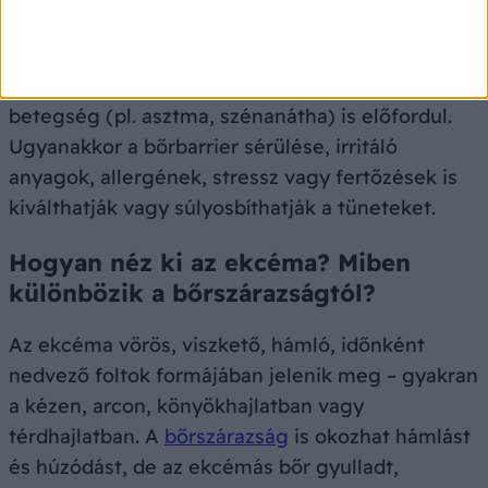
öröklött és környezeti tényezők is szerepet
játszanak. A hajlam gyakran öröklődik –
különösen, ha a családban más allergiás
betegség (pl. asztma, szénanátha) is előfordul.
Ugyanakkor a bőrbarrier sérülése, irritáló
anyagok, allergének, stressz vagy fertőzések is
kiválthatják vagy súlyosbíthatják a tüneteket.
Hogyan néz ki az ekcéma? Miben
különbözik a bőrszárazságtól?
Az ekcéma vörös, viszkető, hámló, időnként
nedvező foltok formájában jelenik meg – gyakran
a kézen, arcon, könyökhajlatban vagy
térdhajlatban. A
bőrszárazság
is okozhat hámlást
és húzódást, de az ekcémás bőr gyulladt,