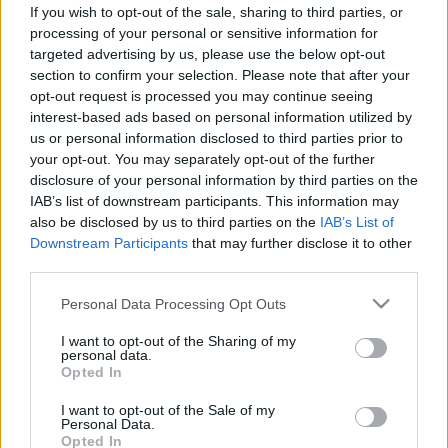
If you wish to opt-out of the sale, sharing to third parties, or
Ekcéma
processing of your personal or sensitive information for
targeted advertising by us, please use the below opt-out
section to confirm your selection. Please note that after your
Ekcéma: oka, tünetei, orvosi és
opt-out request is processed you may continue seeing
interest-based ads based on personal information utilized by
otthoni kezelési lehetőségei
us or personal information disclosed to third parties prior to
your opt-out. You may separately opt-out of the further
Mitől alakul ki az ekcéma? Számos ember életét
disclosure of your personal information by third parties on the
IAB’s list of downstream participants. This information may
nehezíti meg, ez az általában elhúzódó, vissza-
also be disclosed by us to third parties on the
IAB’s List of
visszatérő megbetegedés. A kiváltó ok tisztázása
Downstream Participants
that may further disclose it to other
és a kezelés hosszadalmas lehet.
third parties.
Please note that this website/app uses one or more Google
Personal Data Processing Opt Outs
Az ekcéma
a világ lakosságának 10%-át érintő,
services and may gather and store information including but
bármelyik életkorban megjelenhető, elhúzódó,
not limited to your visit or usage behaviour. You may click to
I want to opt-out of the Sharing of my
personal data.
vissza-visszatérő
bőrbetegség
.
Az ezerarcú
grant or deny consent to Google and its third-party tags to
Opted In
use your data for below specified purposes in below Google
betegség okai különfélék lehetnek, pontos és
consent section.
I want to opt-out of the Sale of my
hatásos bőrgyógyászati terápia csak az okok
Personal Data.
Opted In