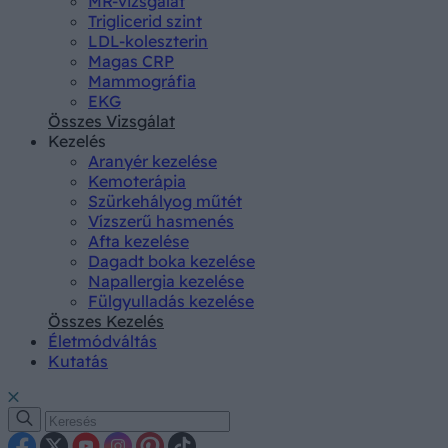
MR-vizsgálat
Triglicerid szint
LDL-koleszterin
Magas CRP
Mammográfia
EKG
Összes Vizsgálat
Kezelés
Aranyér kezelése
Kemoterápia
Szürkehályog műtét
Vízszerű hasmenés
Afta kezelése
Dagadt boka kezelése
Napallergia kezelése
Fülgyulladás kezelése
Összes Kezelés
Életmódváltás
Kutatás