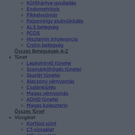
Kötőhártya-gyulladás
Endometriózis
Pikkelysömör
Pajzsmirigy alulműködés
ALS betegség
PCOS
Hisztamin intolerancia
Crohn betegség
Összes Betegségek A-Z
Tünet
Lepkehimlő tünetei
Szamárköhögés tünetei
Skarlát tünetei
Alacsony vérnyomás
Csalánkiütés
Magas vérnyomás
ADHD tünetei
Magas koleszterin
Összes Tünet
Vizsgálat
Kortizol szint
CT-vizsgálat