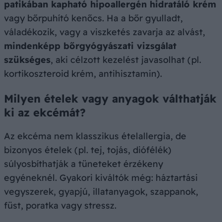
patikában kapható hipoallergén hidratáló krém
vagy bőrpuhító kenőcs. Ha a bőr gyulladt,
váladékozik, vagy a viszketés zavarja az alvást,
mindenképp bőrgyógyászati vizsgálat
szükséges
, aki célzott kezelést javasolhat (pl.
kortikoszteroid krém, antihisztamin).
Milyen ételek vagy anyagok válthatják
ki az ekcémát?
Az ekcéma nem klasszikus ételallergia, de
bizonyos ételek (pl. tej, tojás, diófélék)
súlyosbíthatják a tüneteket érzékeny
egyéneknél. Gyakori kiváltók még: háztartási
vegyszerek, gyapjú, illatanyagok, szappanok,
füst, poratka vagy stressz.