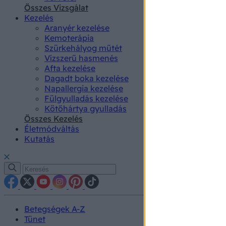
authenti
Összes Vizsgálat
Kezelés
Aranyér kezelése
Kemoterápia
Szürkehályog műtét
Vízszerű hasmenés
Afta kezelése
Dagadt boka kezelése
Napallergia kezelése
Fülgyulladás kezelése
Kötőhártya gyulladás
Összes Kezelés
Életmódváltás
Kutatás
Betegségek A-Z
Tünet