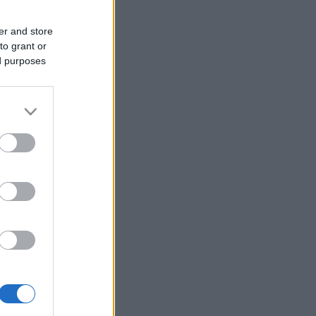
er and store
to grant or
ed purposes