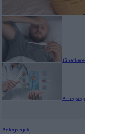
Tünetkereső
Betegségek A-Z
Betegségek