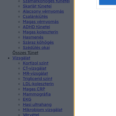
Opted 
Szamárköhögés tünetei
Skarlát tünetei
Alacsony vérnyomás
Google 
Csalánkiütés
Magas vérnyomás
I want t
ADHD tünetei
web or d
Magas koleszterin
Hasmenés
I want t
Száraz köhögés
purpose
Szédülés okai
Összes Tünet
I want 
Vizsgálat
Kortizol szint
I want t
CT-vizsgálat
web or d
MR-vizsgálat
Triglicerid szint
LDL-koleszterin
I want t
Magas CRP
or app.
Mammográfia
EKG
I want t
Hasi ultrahang
Mikrobiom vizsgálat
I want t
Vérvétel