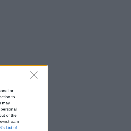
sonal or
ection to
ou may
 personal
out of the
 downstream
B’s List of