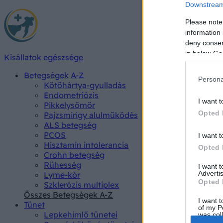
Downstream 
Please note
information 
deny consent
in below Go
Kisállatok egészsége
Betegségek A-Z
Persona
Kötőhártya-gyulladás
Endometriózis
I want t
Pikkelysömör
Opted 
Pajzsmirigy alulműködés
ALS betegség
PCOS
I want t
Hisztamin intolerancia
Opted 
Crohn betegség
Rühesség
I want 
Advertis
Lyme-kór
Opted 
Szklerózis multiplex
Összes Betegségek A-Z
I want t
Tünet
of my P
Lepkehimlő tünetei
was col