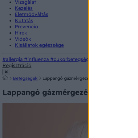
Vizsgálat
Kezelés
Életmódváltás
Kutatás
Prevenció
Hírek
Videók
Kisállatok egészsége
#allergia
#influenza
#cukorbetegség
#orvosmeteorológi
Regisztráció
Betegségek
Lappangó gázmérgezések: egy láthatatlan vesz
Lappangó gázmérgezések: egy láthat