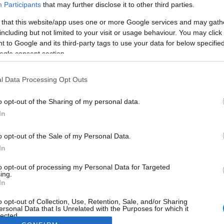
Participants
that may further disclose it to other third parties.
 that this website/app uses one or more Google services and may gath
including but not limited to your visit or usage behaviour. You may click 
 to Google and its third-party tags to use your data for below specifi
ogle consent section.
l Data Processing Opt Outs
o opt-out of the Sharing of my personal data.
In
o opt-out of the Sale of my Personal Data.
In
to opt-out of processing my Personal Data for Targeted
ing.
In
o opt-out of Collection, Use, Retention, Sale, and/or Sharing
ersonal Data that Is Unrelated with the Purposes for which it
lected.