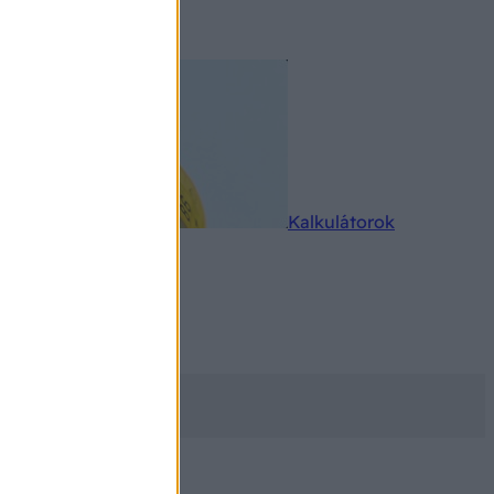
rkereső
Kalkulátorok