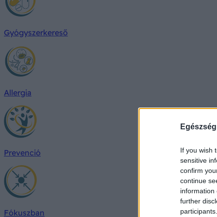
Gyógyszerkereső
Allergia
Egészség
If you wish 
Prevenció
sensitive in
confirm you
continue se
information 
further disc
participants
Fókuszban