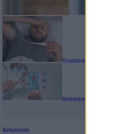
Tünetkereső
Betegségek A-Z
Betegségek