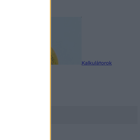
rkereső
Kalkulátorok