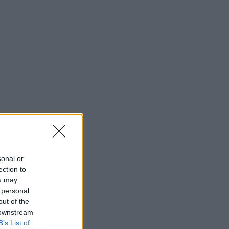
sonal or
ection to
ou may
 personal
out of the
 downstream
B’s List of