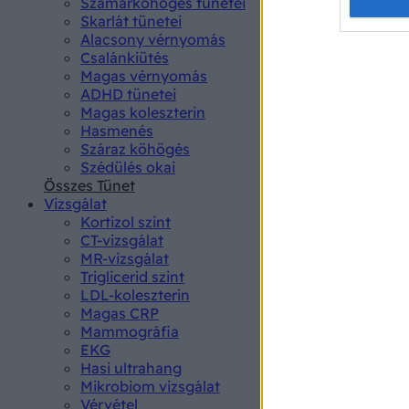
Opted 
Szamárköhögés tünetei
Skarlát tünetei
Alacsony vérnyomás
Google 
Csalánkiütés
Magas vérnyomás
I want t
ADHD tünetei
web or d
Magas koleszterin
Hasmenés
I want t
Száraz köhögés
purpose
Szédülés okai
Összes Tünet
I want 
Vizsgálat
Kortizol szint
I want t
CT-vizsgálat
web or d
MR-vizsgálat
Triglicerid szint
LDL-koleszterin
I want t
Magas CRP
or app.
Mammográfia
EKG
I want t
Hasi ultrahang
Mikrobiom vizsgálat
I want t
Vérvétel