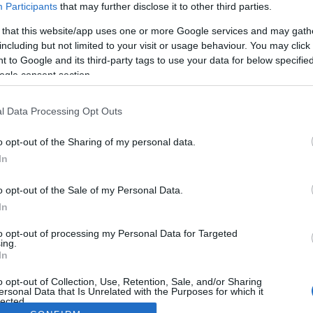
Participants
that may further disclose it to other third parties.
 that this website/app uses one or more Google services and may gath
including but not limited to your visit or usage behaviour. You may click 
 to Google and its third-party tags to use your data for below specifi
ogle consent section.
l Data Processing Opt Outs
o opt-out of the Sharing of my personal data.
In
o opt-out of the Sale of my Personal Data.
In
to opt-out of processing my Personal Data for Targeted
ing.
In
o opt-out of Collection, Use, Retention, Sale, and/or Sharing
ersonal Data that Is Unrelated with the Purposes for which it
lected.