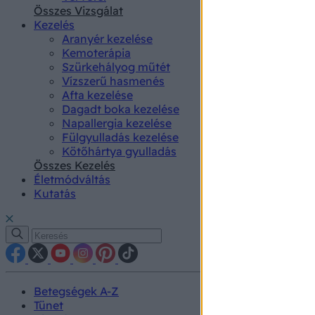
authenti
Összes Vizsgálat
Kezelés
Aranyér kezelése
Kemoterápia
Szürkehályog műtét
Vízszerű hasmenés
Afta kezelése
Dagadt boka kezelése
Napallergia kezelése
Fülgyulladás kezelése
Kötőhártya gyulladás
Összes Kezelés
Életmódváltás
Kutatás
Betegségek A-Z
Tünet