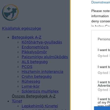
Downstream 
Please note
information 
deny consent
in below Go
Kisállatok egészsége
Betegségek A-Z
Persona
Kötőhártya-gyulladás
Endometriózis
I want t
Pikkelysömör
Opted 
Pajzsmirigy alulműködés
ALS betegség
PCOS
I want t
Hisztamin intolerancia
Opted 
Crohn betegség
Rühesség
I want 
Advertis
Lyme-kór
Opted 
Szklerózis multiplex
Összes Betegségek A-Z
I want t
Tünet
of my P
Lepkehimlő tünetei
was col