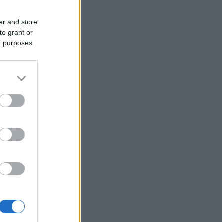
er and store
to grant or
ed purposes