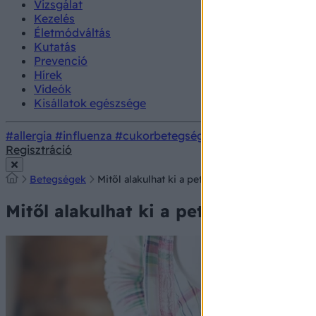
Vizsgálat
Kezelés
Életmódváltás
Kutatás
Prevenció
Hírek
Videók
Kisállatok egészsége
#allergia
#influenza
#cukorbetegség
#orvosmeteorológi
Regisztráció
Betegségek
Mitől alakulhat ki a petefészekrák? Ezek a min
Mitől alakulhat ki a petefészekrák?