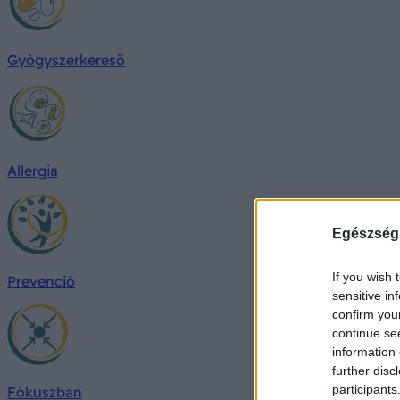
Gyógyszerkereső
Allergia
Egészség
If you wish 
Prevenció
sensitive in
confirm you
continue se
information 
further disc
participants
Fókuszban