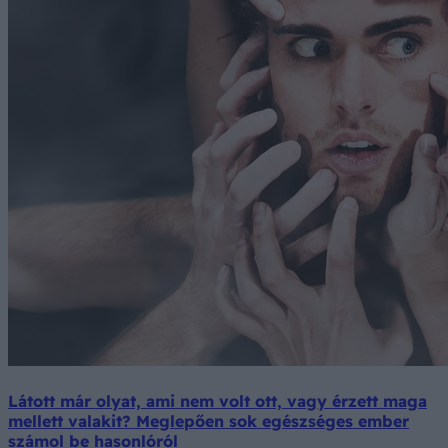
Látott már olyat, ami nem volt ott, vagy érzett maga
mellett valakit? Meglepően sok egészséges ember
számol be hasonlóról