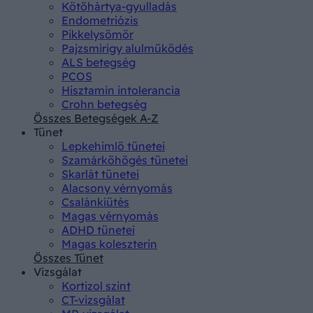
Kötőhártya-gyulladás
Endometriózis
Pikkelysömör
Pajzsmirigy alulműködés
ALS betegség
PCOS
Hisztamin intolerancia
Crohn betegség
Összes Betegségek A-Z
Tünet
Lepkehimlő tünetei
Szamárköhögés tünetei
Skarlát tünetei
Alacsony vérnyomás
Csalánkiütés
Magas vérnyomás
ADHD tünetei
Magas koleszterin
Összes Tünet
Vizsgálat
Kortizol szint
CT-vizsgálat