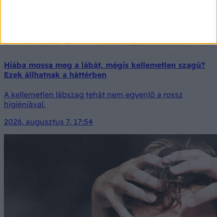
Hiába mossa meg a lábát, mégis kellemetlen szagú?
Ezek állhatnak a háttérben
A kellemetlen lábszag tehát nem egyenlő a rossz
higiéniával.
2026. augusztus 7. 17:54