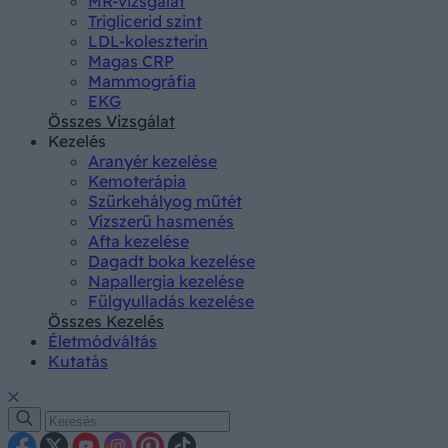
MR-vizsgálat
Triglicerid szint
LDL-koleszterin
Magas CRP
Mammográfia
EKG
Összes Vizsgálat
Kezelés
Aranyér kezelése
Kemoterápia
Szürkehályog műtét
Vízszerű hasmenés
Afta kezelése
Dagadt boka kezelése
Napallergia kezelése
Fülgyulladás kezelése
Összes Kezelés
Életmódváltás
Kutatás