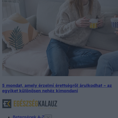
5 mondat, amely érzelmi érettségről árulkodhat – az
egyiket különösen nehéz kimondani
Betegségek A-Z