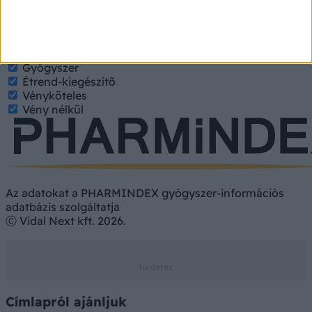
keresett tulajdonságokat.
Gyógyszer
Hatóanyag
Gyógyszer
Étrend-kiegészítő
Vényköteles
Vény nélkül
Az adatokat a PHARMINDEX gyógyszer-információs
adatbázis szolgáltatja
Ⓒ Vidal Next kft. 2026.
Címlapról ajánljuk