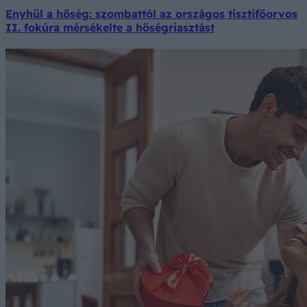
Enyhül a hőség: szombattól az országos tisztifőorvos
II. fokúra mérsékelte a hőségriasztást