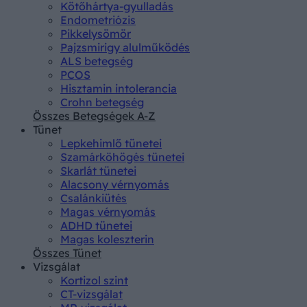
Kötőhártya-gyulladás
Endometriózis
Pikkelysömör
Pajzsmirigy alulműködés
ALS betegség
PCOS
Hisztamin intolerancia
Crohn betegség
Összes Betegségek A-Z
Tünet
Lepkehimlő tünetei
Szamárköhögés tünetei
Skarlát tünetei
Alacsony vérnyomás
Csalánkiütés
Magas vérnyomás
ADHD tünetei
Magas koleszterin
Összes Tünet
Vizsgálat
Kortizol szint
CT-vizsgálat