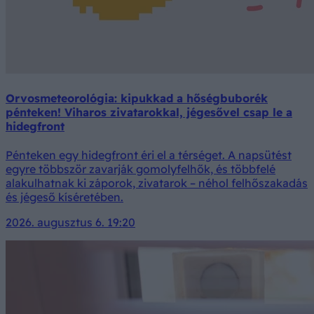
Orvosmeteorológia: kipukkad a hőségbuborék
pénteken! Viharos zivatarokkal, jégesővel csap le a
hidegfront
Pénteken egy hidegfront éri el a térséget. A napsütést
egyre többször zavarják gomolyfelhők, és többfelé
alakulhatnak ki záporok, zivatarok – néhol felhőszakadás
és jégeső kíséretében.
2026. augusztus 6. 19:20