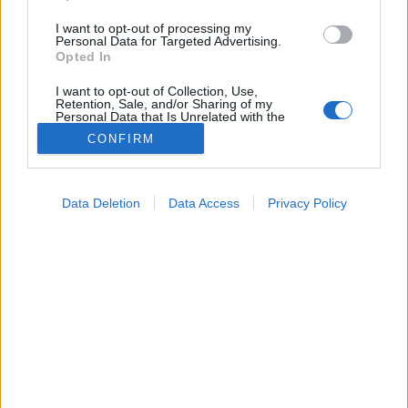
I want to opt-out of processing my
Personal Data for Targeted Advertising.
Opted In
I want to opt-out of Collection, Use,
Retention, Sale, and/or Sharing of my
Personal Data that Is Unrelated with the
Purposes for which it was collected.
CONFIRM
Opted Out
Google consents
Data Deletion
Data Access
Privacy Policy
I want to allow Google to enable storage
related to advertising like cookies on web or
device identifiers in apps.
I want to allow my user data to be sent to
Google for online advertising purposes.
Betegségek
I want to allow Google to send me
2024. július 24. 22:04
personalized advertising.
Megosztás
Küldés
Küldés Messengeren
I want to allow Google to enable storage