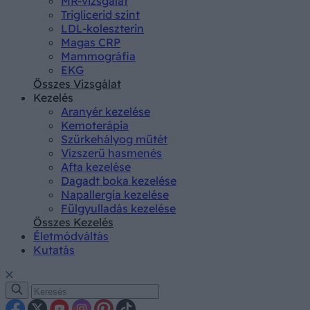
MR-vizsgálat
Triglicerid szint
LDL-koleszterin
Magas CRP
Mammográfia
EKG
Összes Vizsgálat
Kezelés
Aranyér kezelése
Kemoterápia
Szürkehályog műtét
Vízszerű hasmenés
Afta kezelése
Dagadt boka kezelése
Napallergia kezelése
Fülgyulladás kezelése
Összes Kezelés
Életmódváltás
Kutatás