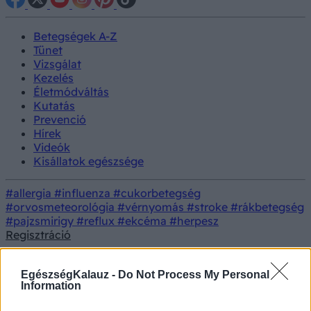
Betegségek A-Z
Tünet
Vizsgálat
Kezelés
Életmódváltás
Kutatás
Prevenció
Hírek
Videók
Kisállatok egészsége
#allergia
#influenza
#cukorbetegség
#orvosmeteorológia
#vérnyomás
#stroke
#rákbetegség
#pajzsmirigy
#reflux
#ekcéma
#herpesz
Regisztráció
18+
EgészségKalauz -
Do Not Process My Personal
Information
Felnőtt tartalom