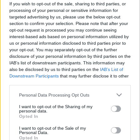
If you wish to opt-out of the sale, sharing to third parties, or
Elmúlt már 18 éves?
Ezen az oldalon felnőtt tartalom
processing of your personal or sensitive information for
található!
targeted advertising by us, please use the below opt-out
Igen
Nem
section to confirm your selection. Please note that after your
Ha vérzést tapasztal az együttlétek után,
opt-out request is processed you may continue seeing
Betegségek
ezt a szűrést semmiképp se hagyja ki
interest-based ads based on personal information utilized by
us or personal information disclosed to third parties prior to
Ha vérzést tapasztal az együttlétek
your opt-out. You may separately opt-out of the further
disclosure of your personal information by third parties on the
után, ezt a szűrést semmiképp se
IAB’s list of downstream participants. This information may
hagyja ki
also be disclosed by us to third parties on the
IAB’s List of
Downstream Participants
that may further disclose it to other
third parties.
Please note that this website/app uses one or more Google
Personal Data Processing Opt Outs
services and may gather and store information including but
not limited to your visit or usage behaviour. You may click to
I want to opt-out of the Sharing of my
personal data.
grant or deny consent to Google and its third-party tags to
Opted In
use your data for below specified purposes in below Google
consent section.
I want to opt-out of the Sale of my
Personal Data.
Opted In