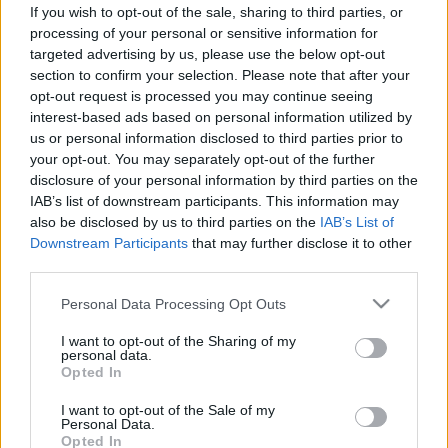
If you wish to opt-out of the sale, sharing to third parties, or
Szexuális úton terjedő
processing of your personal or sensitive information for
targeted advertising by us, please use the below opt-out
fertőzések
section to confirm your selection. Please note that after your
opt-out request is processed you may continue seeing
interest-based ads based on personal information utilized by
Szexuális úton terjedő betegségek
us or personal information disclosed to third parties prior to
your opt-out. You may separately opt-out of the further
okai, tünetei és kezelési
disclosure of your personal information by third parties on the
lehetőségei
IAB’s list of downstream participants. This information may
also be disclosed by us to third parties on the
IAB’s List of
Downstream Participants
that may further disclose it to other
Naponta közel egymillió ember fertőződik meg a
third parties.
világon valamilyen szexuális úton terjedő
Please note that this website/app uses one or more Google
betegséggel. Ezek a fertőzések rendkívül
Personal Data Processing Opt Outs
services and may gather and store information including but
sokfélék, számtalan tünettel járhatnak együtt, a
not limited to your visit or usage behaviour. You may click to
I want to opt-out of the Sharing of my
personal data.
következményeik pedig akár halálosak is
grant or deny consent to Google and its third-party tags to
Opted In
use your data for below specified purposes in below Google
lehetnek.
consent section.
I want to opt-out of the Sale of my
Personal Data.
A szexuális úton terjedő
Opted In