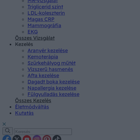
MR-vizsgálat
Triglicerid szint
LDL-koleszterin
Magas CRP
Mammográfia
EKG
Összes Vizsgálat
Kezelés
Aranyér kezelése
Kemoterápia
Szürkehályog műtét
Vízszerű hasmenés
Afta kezelése
Dagadt boka kezelése
Napallergia kezelése
Fülgyulladás kezelése
Összes Kezelés
Életmódváltás
Kutatás