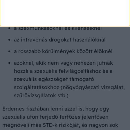
váltogatóknál, illetve azoknak, akik
egyszerre több partnerrel tartanak fent
szexuális kapcsolatot
a szexmunkásoknál és klienseiknél
az intravénás drogokat használóknál
a rosszabb körülmények között élőknél
azoknál, akik nem vagy nehezen jutnak
hozzá a szexuális felvilágosításhoz és a
szexuális egészséget támogató
szolgáltatásokhoz (nőgyógyászati vizsgálat,
szűrővizsgálatok stb.)
Érdemes tisztában lenni azzal is, hogy egy
szexuális úton terjedő fertőzés jelentősen
megnöveli más STD-k rizikóját, és nagyon sok