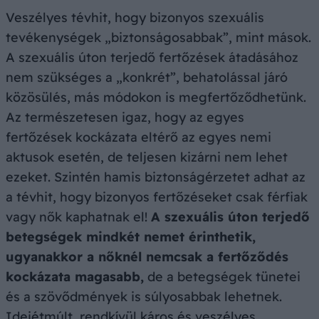
Veszélyes tévhit, hogy bizonyos szexuális
tevékenységek „biztonságosabbak”, mint mások.
A szexuális úton terjedő fertőzések átadásához
nem szükséges a „konkrét”, behatolással járó
közösülés, más módokon is megfertőződhetünk.
Az természetesen igaz, hogy az egyes
fertőzések kockázata eltérő az egyes nemi
aktusok esetén, de teljesen kizárni nem lehet
ezeket. Szintén hamis biztonságérzetet adhat az
a tévhit, hogy bizonyos fertőzéseket csak férfiak
vagy nők kaphatnak el!
A szexuális úton terjedő
betegségek mindkét nemet érinthetik,
ugyanakkor a nőknél nemcsak a fertőződés
kockázata magasabb,
de a betegségek tünetei
és a szövődmények is súlyosabbak lehetnek.
Idejétmúlt, rendkívül káros és veszélyes