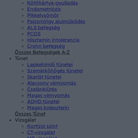
Kötőhártya-gyulladás
Endometriózis
Pikkelysömör
Pajzsmirigy alulműködés
ALS betegség
PCOS
Hisztamin intolerancia
Crohn betegség
Összes Betegségek A-Z
Tünet
Lepkehimlő tünetei
Szamárköhögés tünetei
Skarlát tünetei
Alacsony vérnyomás
Csalánkiütés
Magas vérnyomás
ADHD tünetei
Magas koleszterin
Összes Tünet
Vizsgálat
Kortizol szint
CT-vizsgálat