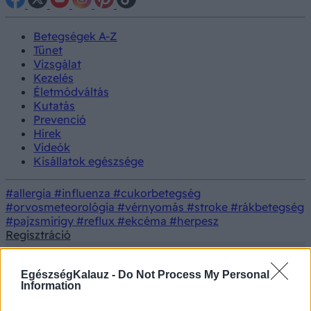
Betegségek A-Z
Tünet
Vizsgálat
Kezelés
Életmódváltás
Kutatás
Prevenció
Hírek
Videók
Kisállatok egészsége
#allergia
#influenza
#cukorbetegség
#orvosmeteorológia
#vérnyomás
#stroke
#rákbetegség
#pajzsmirigy
#reflux
#ekcéma
#herpesz
Regisztráció
EgészségKalauz -
Do Not Process My Personal
Information
Betegségek
Szexuális úton terjedő fertőzések