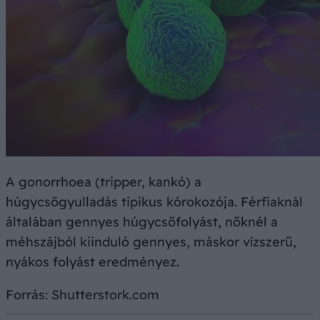
A gonorrhoea (tripper, kankó) a
húgycsőgyulladás tipikus kórokozója. Férfiaknál
általában gennyes húgycsőfolyást, nőknél a
méhszájból kiinduló gennyes, máskor vízszerű,
nyákos folyást eredményez.
Forrás: Shutterstork.com