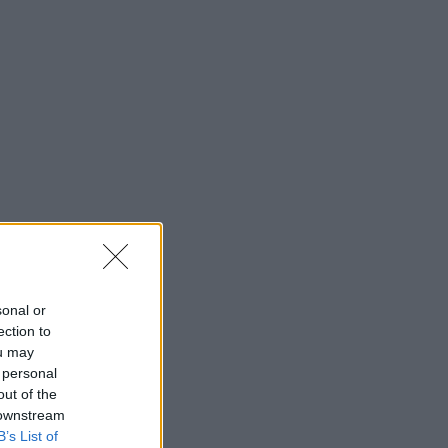
sonal or
ection to
ou may
 personal
out of the
 downstream
B’s List of