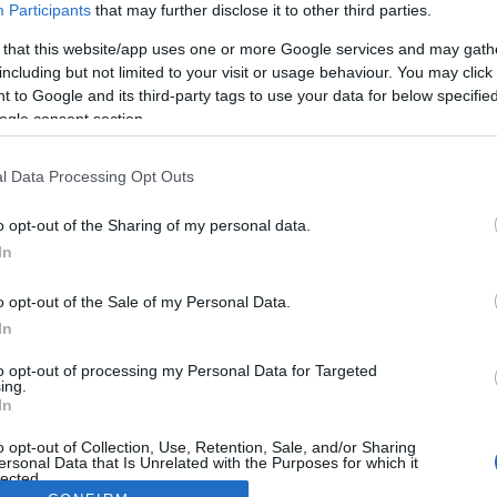
Participants
that may further disclose it to other third parties.
 that this website/app uses one or more Google services and may gath
including but not limited to your visit or usage behaviour. You may click 
 to Google and its third-party tags to use your data for below specifi
ogle consent section.
l Data Processing Opt Outs
o opt-out of the Sharing of my personal data.
In
o opt-out of the Sale of my Personal Data.
In
to opt-out of processing my Personal Data for Targeted
ing.
In
o opt-out of Collection, Use, Retention, Sale, and/or Sharing
ersonal Data that Is Unrelated with the Purposes for which it
lected.