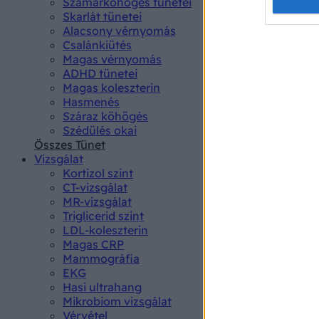
Opted 
Szamárköhögés tünetei
Skarlát tünetei
Alacsony vérnyomás
Google 
Csalánkiütés
Magas vérnyomás
I want t
ADHD tünetei
web or d
Magas koleszterin
Hasmenés
I want t
Száraz köhögés
purpose
Szédülés okai
Összes Tünet
I want 
Vizsgálat
Kortizol szint
I want t
CT-vizsgálat
web or d
MR-vizsgálat
Triglicerid szint
LDL-koleszterin
I want t
Magas CRP
or app.
Mammográfia
EKG
I want t
Hasi ultrahang
Mikrobiom vizsgálat
I want t
Vérvétel