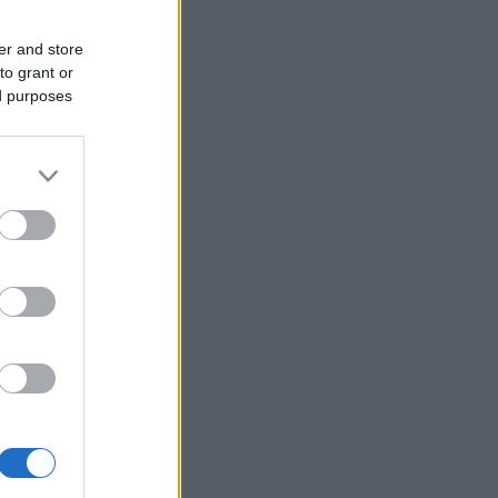
er and store
to grant or
ed purposes