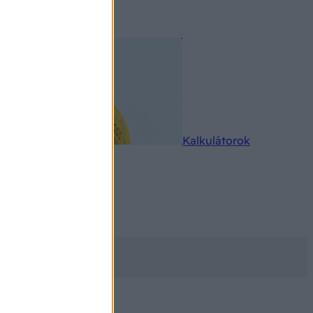
rkereső
Kalkulátorok