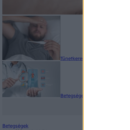
Tünetkereső
Betegségek A-Z
Betegségek