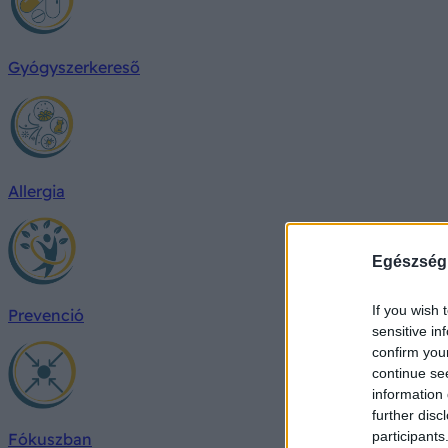
Gyógyszerkereső
Allergia
Egészség
If you wish 
Prevenció
sensitive in
confirm you
continue se
information 
further disc
participants
Fókuszban