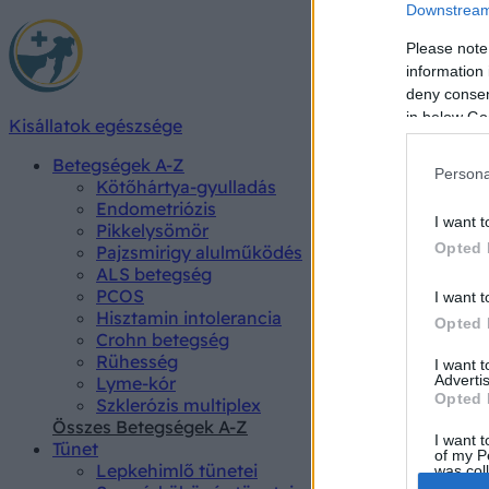
Downstream 
Please note
information 
deny consent
in below Go
Kisállatok egészsége
Betegségek A-Z
Persona
Kötőhártya-gyulladás
Endometriózis
I want t
Pikkelysömör
Opted 
Pajzsmirigy alulműködés
ALS betegség
PCOS
I want t
Hisztamin intolerancia
Opted 
Crohn betegség
Rühesség
I want 
Advertis
Lyme-kór
Opted 
Szklerózis multiplex
Összes Betegségek A-Z
I want t
Tünet
of my P
Lepkehimlő tünetei
was col