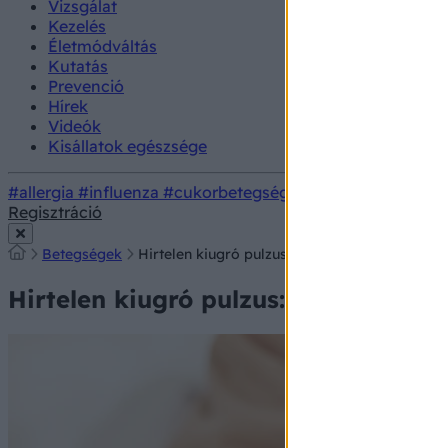
Vizsgálat
Kezelés
Életmódváltás
Kutatás
Prevenció
Hírek
Videók
Kisállatok egészsége
#allergia
#influenza
#cukorbetegség
#orvosmeteorológi
Regisztráció
Betegségek
Hirtelen kiugró pulzus: kardiológus mondja el
Hirtelen kiugró pulzus: kardiológus