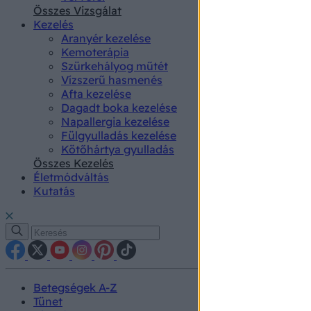
authenti
Összes Vizsgálat
Kezelés
Aranyér kezelése
Kemoterápia
Szürkehályog műtét
Vízszerű hasmenés
Afta kezelése
Dagadt boka kezelése
Napallergia kezelése
Fülgyulladás kezelése
Kötőhártya gyulladás
Összes Kezelés
Életmódváltás
Kutatás
Betegségek A-Z
Tünet