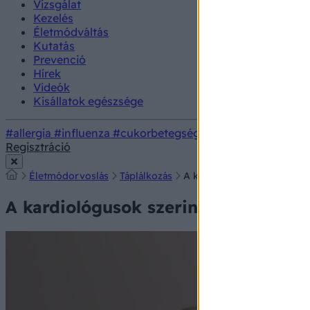
Vizsgálat
Kezelés
Életmódváltás
Kutatás
Prevenció
Hírek
Videók
Kisállatok egészsége
#allergia
#influenza
#cukorbetegség
#orvosmeteorológi
Regisztráció
Életmódorvoslás
Táplálkozás
A kardiológusok szerint ez 
A kardiológusok szerint ez a 2 olaj 