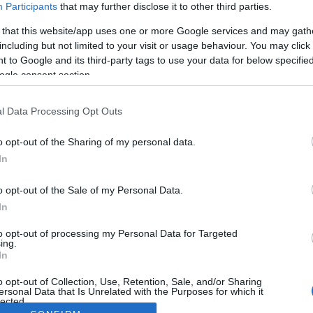
Participants
that may further disclose it to other third parties.
 that this website/app uses one or more Google services and may gath
including but not limited to your visit or usage behaviour. You may click 
 to Google and its third-party tags to use your data for below specifi
ogle consent section.
l Data Processing Opt Outs
o opt-out of the Sharing of my personal data.
In
o opt-out of the Sale of my Personal Data.
In
to opt-out of processing my Personal Data for Targeted
ing.
In
o opt-out of Collection, Use, Retention, Sale, and/or Sharing
ersonal Data that Is Unrelated with the Purposes for which it
lected.