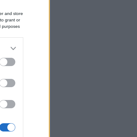
er and store
to grant or
ed purposes