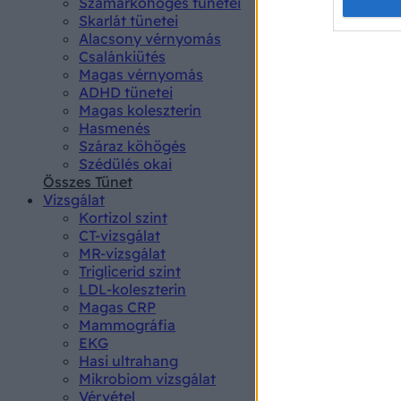
Opted 
Szamárköhögés tünetei
Skarlát tünetei
Alacsony vérnyomás
Google 
Csalánkiütés
Magas vérnyomás
I want t
ADHD tünetei
web or d
Magas koleszterin
Hasmenés
I want t
Száraz köhögés
purpose
Szédülés okai
Összes Tünet
I want 
Vizsgálat
Kortizol szint
I want t
CT-vizsgálat
web or d
MR-vizsgálat
Triglicerid szint
LDL-koleszterin
I want t
Magas CRP
or app.
Mammográfia
EKG
I want t
Hasi ultrahang
Mikrobiom vizsgálat
I want t
Vérvétel