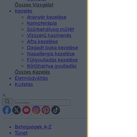
authenti
Összes Vizsgálat
Kezelés
Aranyér kezelése
Kemoterápia
Szürkehályog műtét
Vízszerű hasmenés
Afta kezelése
Dagadt boka kezelése
Napallergia kezelése
Fülgyulladás kezelése
Kötőhártya gyulladás
Összes Kezelés
Életmódváltás
Kutatás
Betegségek A-Z
Tünet