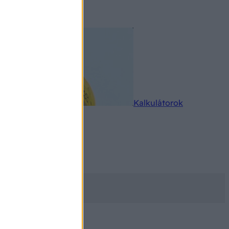
rkereső
Kalkulátorok