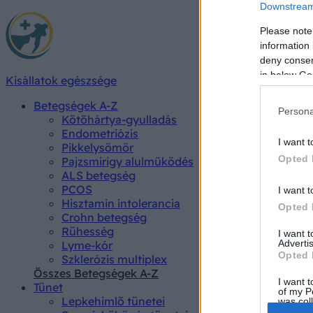
Downstream 
Please note
information 
deny consent
in below Go
Kisállatok egészsége
Betegségek A-Z
Persona
Kötőhártya-gyulladás
Endometriózis
I want t
Pikkelysömör
Opted 
Pajzsmirigy alulműködés
ALS betegség
PCOS
I want t
Hisztamin intolerancia
Opted 
Crohn betegség
Rühesség
I want 
Advertis
Lyme-kór
Opted 
Szklerózis multiplex
Összes Betegségek A-Z
I want t
Tünet
of my P
Lepkehimlő tünetei
was col