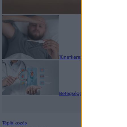
Tünetkereső
Betegségek A-Z
Táplálkozás