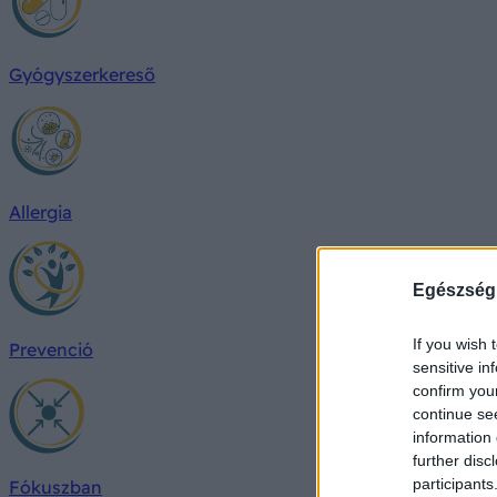
Gyógyszerkereső
Allergia
Egészség
If you wish 
Prevenció
sensitive in
confirm you
continue se
information 
further disc
participants
Fókuszban