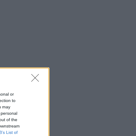
sonal or
ection to
ou may
 personal
out of the
 downstream
B’s List of