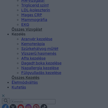
MR-vizsgálat
Triglicerid szint
LDL-koleszterin
Magas CRP
Mammográfia
EKG
Összes Vizsgálat
Kezelés
Aranyér kezelése
Kemoterápia
Szürkehályog műtét
Vízszerű hasmenés
Afta kezelése
Dagadt boka kezelése
Napallergia kezelése
Fülgyulladás kezelése
Összes Kezelés
Életmódváltás
Kutatás