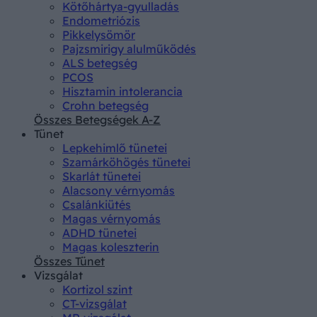
Kötőhártya-gyulladás
Endometriózis
Pikkelysömör
Pajzsmirigy alulműködés
ALS betegség
PCOS
Hisztamin intolerancia
Crohn betegség
Összes Betegségek A-Z
Tünet
Lepkehimlő tünetei
Szamárköhögés tünetei
Skarlát tünetei
Alacsony vérnyomás
Csalánkiütés
Magas vérnyomás
ADHD tünetei
Magas koleszterin
Összes Tünet
Vizsgálat
Kortizol szint
CT-vizsgálat