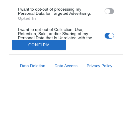
Keresés
I want to opt-out of processing my
Gyógyszer
Personal Data for Targeted Advertising.
Étrend-kiegészítő
Opted In
Vényköteles
Vény nélkül
I want to opt-out of Collection, Use,
Retention, Sale, and/or Sharing of my
●
Personal Data that Is Unrelated with the
Vény nélkül
Purposes for which it was collected.
CONFIRM
Opted Out
●
Vényköteles
●
Google consents
Járóbeteg ellátásban kiadható
Data Deletion
Data Access
Privacy Policy
I want to allow Google to enable storage
Találatok száma: 18
related to advertising like cookies on web or
●
Vény nélkül
device identifiers in apps.
ASPIRIN 500 mg tabletta
(20x)
I want to allow my user data to be sent to
●
Vény nélkül
Google for online advertising purposes.
ASPIRIN 500 mg tabletta
(10x)
I want to allow Google to send me
personalized advertising.
●
Vény nélkül
ASPIRIN 500 mg tabletta
(50x)
I want to allow Google to enable storage