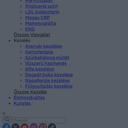
MR-vizsgálat
Triglicerid szint
LDL-koleszterin
Magas CRP
Mammográfia
EKG
Összes Vizsgálat
Kezelés
Aranyér kezelése
Kemoterápia
Szürkehályog műtét
Vízszerű hasmenés
Afta kezelése
Dagadt boka kezelése
Napallergia kezelése
Fülgyulladás kezelése
Összes Kezelés
Életmódváltás
Kutatás