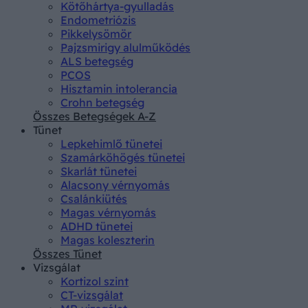
Kötőhártya-gyulladás
Endometriózis
Pikkelysömör
Pajzsmirigy alulműködés
ALS betegség
PCOS
Hisztamin intolerancia
Crohn betegség
Összes Betegségek A-Z
Tünet
Lepkehimlő tünetei
Szamárköhögés tünetei
Skarlát tünetei
Alacsony vérnyomás
Csalánkiütés
Magas vérnyomás
ADHD tünetei
Magas koleszterin
Összes Tünet
Vizsgálat
Kortizol szint
CT-vizsgálat