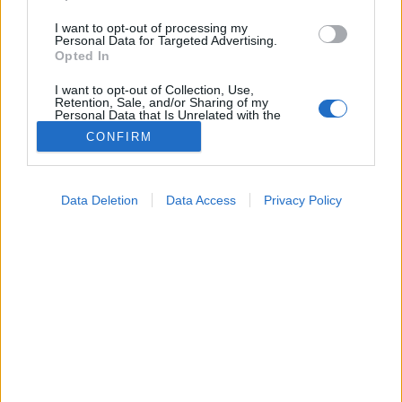
I want to opt-out of processing my
Personal Data for Targeted Advertising.
Opted In
I want to opt-out of Collection, Use,
Retention, Sale, and/or Sharing of my
Personal Data that Is Unrelated with the
Purposes for which it was collected.
CONFIRM
Opted Out
Google consents
Data Deletion
Data Access
Privacy Policy
I want to allow Google to enable storage
Hírek
related to advertising like cookies on web or
2026. május 16. 21:18
device identifiers in apps.
Megosztás
Küldés
Küldés Messengeren
I want to allow my user data to be sent to
Google for online advertising purposes.
PTA
dr. Pintér Ferenc
szakértő
szerző
meteogyógyász, Meteo Klinika
I want to allow Google to send me
personalized advertising.
Ha vasárnap levertséget, fáradékonyságot érez, ne
I want to allow Google to enable storage