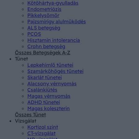
Kötőhártya-gyulladás
Endometriózis
Pikkelysömör
Pajzsmirigy alulműködés
ALS betegség
PCOS
Hisztamin intolerancia
Crohn betegség
Összes Betegségek A-Z
Tünet
Lepkehimlő tünetei
Szamárköhögés tünetei
Skarlát tünetei
Alacsony vérnyomás
Csalánkiütés
Magas vérnyomás
ADHD tünetei
Magas koleszterin
Összes Tünet
Vizsgálat
Kortizol szint
CT-vizsgálat