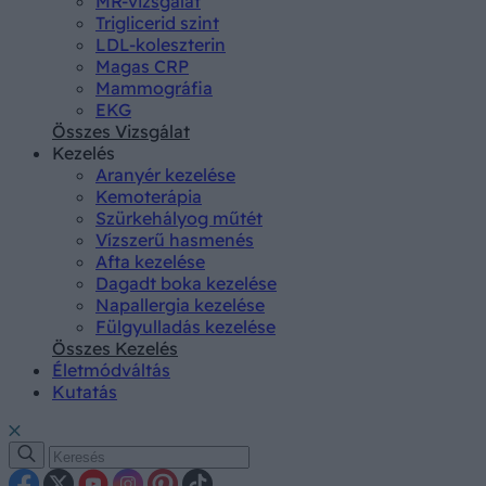
MR-vizsgálat
Triglicerid szint
LDL-koleszterin
Magas CRP
Mammográfia
EKG
Összes Vizsgálat
Kezelés
Aranyér kezelése
Kemoterápia
Szürkehályog műtét
Vízszerű hasmenés
Afta kezelése
Dagadt boka kezelése
Napallergia kezelése
Fülgyulladás kezelése
Összes Kezelés
Életmódváltás
Kutatás