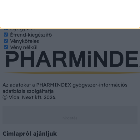
keresett tulajdonságokat.
Gyógyszer
Hatóanyag
Gyógyszer
Étrend-kiegészítő
Vényköteles
Vény nélkül
Az adatokat a PHARMINDEX gyógyszer-információs
adatbázis szolgáltatja
Ⓒ Vidal Next kft. 2026.
Címlapról ajánljuk