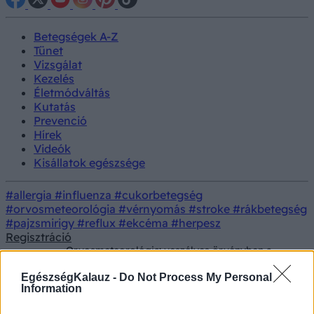
Betegségek A-Z
Tünet
Vizsgálat
Kezelés
Életmódváltás
Kutatás
Prevenció
Hírek
Videók
Kisállatok egészsége
#allergia
#influenza
#cukorbetegség
#orvosmeteorológia
#vérnyomás
#stroke
#rákbetegség
#pajzsmirigy
#reflux
#ekcéma
#herpesz
Regisztráció
Orvosmeteorológia: veszélyes örvényben a
Hírek
szívünk! Vasárnap esélye sincs alkalmazkodni a
testünknek
EgészségKalauz -
Do Not Process My Personal
Information
Orvosmeteorológia: veszélyes