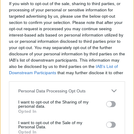
örvényben a szívünk! Vasárnap
If you wish to opt-out of the sale, sharing to third parties, or
processing of your personal or sensitive information for
esélye sincs alkalmazkodni a
targeted advertising by us, please use the below opt-out
testünknek
section to confirm your selection. Please note that after your
opt-out request is processed you may continue seeing
interest-based ads based on personal information utilized by
us or personal information disclosed to third parties prior to
your opt-out. You may separately opt-out of the further
disclosure of your personal information by third parties on the
IAB’s list of downstream participants. This information may
also be disclosed by us to third parties on the
IAB’s List of
Downstream Participants
that may further disclose it to other
third parties.
Please note that this website/app uses one or more Google
Personal Data Processing Opt Outs
services and may gather and store information including but
not limited to your visit or usage behaviour. You may click to
I want to opt-out of the Sharing of my
personal data.
grant or deny consent to Google and its third-party tags to
Opted In
use your data for below specified purposes in below Google
consent section.
I want to opt-out of the Sale of my
Personal Data.
Opted In