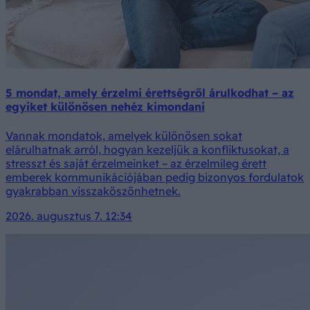
5 mondat, amely érzelmi érettségről árulkodhat – az
egyiket különösen nehéz kimondani
Vannak mondatok, amelyek különösen sokat
elárulhatnak arról, hogyan kezeljük a konfliktusokat, a
stresszt és saját érzelmeinket – az érzelmileg érett
emberek kommunikációjában pedig bizonyos fordulatok
gyakrabban visszaköszönhetnek.
2026. augusztus 7. 12:34