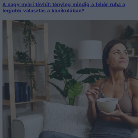
A nagy nyári tévhit: tényleg mindig a fehér ruha a
legjobb választás a kánikulában?