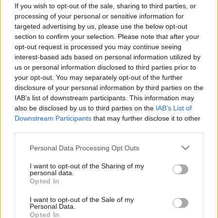
éhgyomorra fekete kávét iszik? Ezt
If you wish to opt-out of the sale, sharing to third parties, or
processing of your personal or sensitive information for
mondják erről a kutatók
targeted advertising by us, please use the below opt-out
section to confirm your selection. Please note that after your
opt-out request is processed you may continue seeing
interest-based ads based on personal information utilized by
us or personal information disclosed to third parties prior to
your opt-out. You may separately opt-out of the further
disclosure of your personal information by third parties on the
IAB’s list of downstream participants. This information may
also be disclosed by us to third parties on the
IAB’s List of
Downstream Participants
that may further disclose it to other
third parties.
Please note that this website/app uses one or more Google
Personal Data Processing Opt Outs
services and may gather and store information including but
not limited to your visit or usage behaviour. You may click to
I want to opt-out of the Sharing of my
personal data.
grant or deny consent to Google and its third-party tags to
Opted In
use your data for below specified purposes in below Google
consent section.
I want to opt-out of the Sale of my
Personal Data.
Opted In