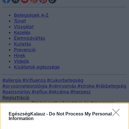
Betegségek A-Z
Tünet
Vizsgálat
Kezelés
Életmódváltás
Kutatás
Prevenció
Hírek
Videók
Kisállatok egészsége
#allergia
#influenza
#cukorbetegség
#orvosmeteorológia
#vérnyomás
#stroke
#rákbetegség
#pajzsmirigy
#reflux
#ekcéma
#herpesz
Regisztráció
Tényleg segíti a fogyást az, ha éhgyomorra
Kezelés
fekete kávét iszik? Ezt mondják erről a
kutatók
EgészségKalauz -
Do Not Process My Personal
Information
Tényleg segíti a fogyást az, ha