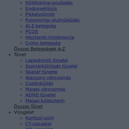
Kötőhártya-gyulladás
Endometriózis
Pikkelysömör
Pajzsmirigy alulműködés
ALS betegség
PCOS
Hisztamin intolerancia
Crohn betegség
Összes Betegségek A-Z
Tünet
Lepkehimlő tünetei
Szamárköhögés tünetei
Skarlát tünetei
Alacsony vérnyomás
Csalánkiütés
Magas vérnyomás
ADHD tünetei
Magas koleszterin
Összes Tünet
Vizsgálat
Kortizol szint
CT-vizsgálat