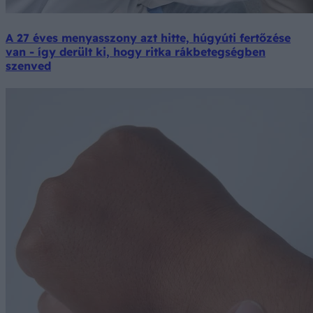
A 27 éves menyasszony azt hitte, húgyúti fertőzése
van - így derült ki, hogy ritka rákbetegségben
szenved