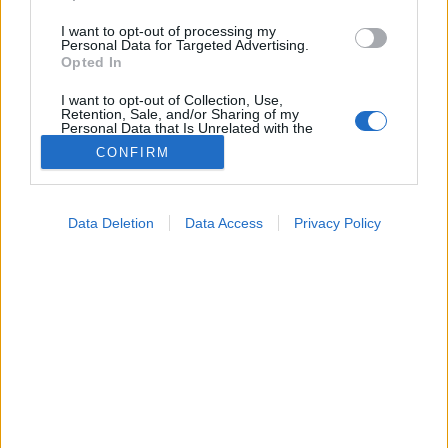
I want to opt-out of processing my
Personal Data for Targeted Advertising.
Opted In
I want to opt-out of Collection, Use,
Retention, Sale, and/or Sharing of my
Personal Data that Is Unrelated with the
Purposes for which it was collected.
CONFIRM
Opted Out
Google consents
Kezelés
Data Deletion
Data Access
Privacy Policy
2025. augusztus 06. 13:54
I want to allow Google to enable storage
Megosztás
Küldés
Küldés Messengeren
related to advertising like cookies on web or
device identifiers in apps.
Tomanóczy Andrea
I want to allow my user data to be sent to
szerkesztő
Google for online advertising purposes.
I want to allow Google to send me
personalized advertising.
Az éhgyomorra fogyasztott fekete kávé egyre
népszerűbb fogyókúrás stratégia. De vajon tényleg
I want to allow Google to enable storage