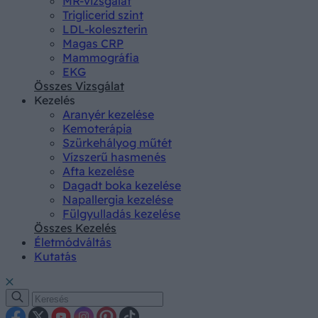
MR-vizsgálat
Triglicerid szint
LDL-koleszterin
Magas CRP
Mammográfia
EKG
Összes Vizsgálat
Kezelés
Aranyér kezelése
Kemoterápia
Szürkehályog műtét
Vízszerű hasmenés
Afta kezelése
Dagadt boka kezelése
Napallergia kezelése
Fülgyulladás kezelése
Összes Kezelés
Életmódváltás
Kutatás