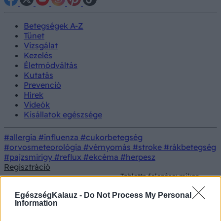
Betegségek A-Z
Tünet
Vizsgálat
Kezelés
Életmódváltás
Kutatás
Prevenció
Hírek
Videók
Kisállatok egészsége
#allergia
#influenza
#cukorbetegség
#orvosmeteorológia
#vérnyomás
#stroke
#rákbetegség
#pajzsmirigy
#reflux
#ekcéma
#herpesz
Regisztráció
Tabletta felezése: mikor
Kezelés
Gyógyszerterápia
működik és mikor
veszélyes?
EgészségKalauz -
Do Not Process My Personal
Information
Tabletta felezése: mikor működik