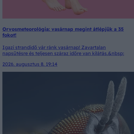
Orvosmeteorológia: vasárnap megint átlépjük a 35
fokot!
Igazi strandidő vár ránk vasárnap! Zavartalan
napsütésre és teljesen száraz időre van kilátás.&nbsp;
2026. augusztus 8. 19:14