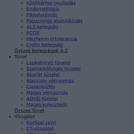
Kötőhártya-gyulladás
Endometriózis
Pikkelysömör
Pajzsmirigy alulműködés
ALS betegség
PCOS
Hisztamin intolerancia
Crohn betegség
Összes Betegségek A-Z
Tünet
Lepkehimlő tünetei
Szamárköhögés tünetei
Skarlát tünetei
Alacsony vérnyomás
Csalánkiütés
Magas vérnyomás
ADHD tünetei
Magas koleszterin
Összes Tünet
Vizsgálat
Kortizol szint
CT-vizsgálat