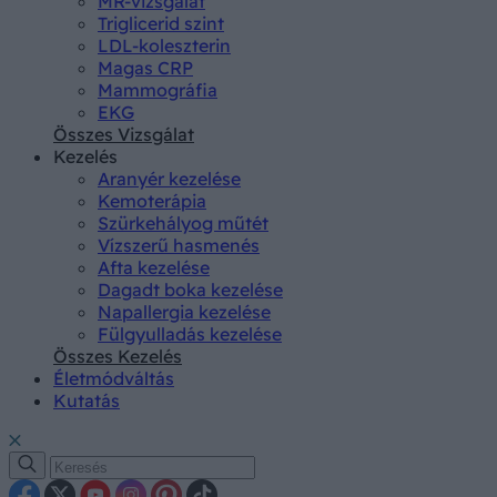
MR-vizsgálat
Triglicerid szint
LDL-koleszterin
Magas CRP
Mammográfia
EKG
Összes Vizsgálat
Kezelés
Aranyér kezelése
Kemoterápia
Szürkehályog műtét
Vízszerű hasmenés
Afta kezelése
Dagadt boka kezelése
Napallergia kezelése
Fülgyulladás kezelése
Összes Kezelés
Életmódváltás
Kutatás