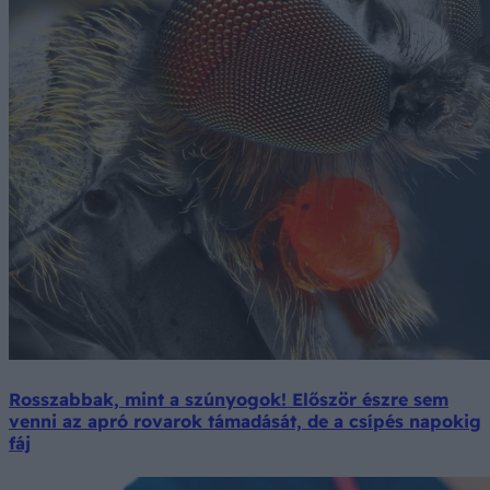
Rosszabbak, mint a szúnyogok! Először észre sem
venni az apró rovarok támadását, de a csípés napokig
fáj