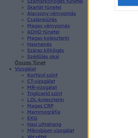
Opted 
Szamárköhögés tünetei
Skarlát tünetei
Alacsony vérnyomás
Google 
Csalánkiütés
Magas vérnyomás
I want t
ADHD tünetei
web or d
Magas koleszterin
Hasmenés
I want t
Száraz köhögés
purpose
Szédülés okai
Összes Tünet
I want 
Vizsgálat
Kortizol szint
I want t
CT-vizsgálat
web or d
MR-vizsgálat
Triglicerid szint
LDL-koleszterin
I want t
Magas CRP
or app.
Mammográfia
EKG
I want t
Hasi ultrahang
Mikrobiom vizsgálat
I want t
Vérvétel