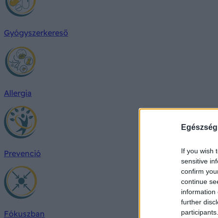
Gyógyszerkereső
Allergia
Egészség
If you wish 
Prevenció
sensitive in
confirm you
continue se
information 
further disc
participants
Fókuszban