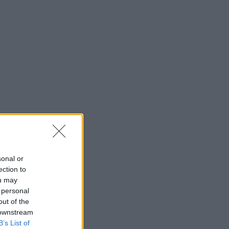
sonal or
ection to
ou may
 personal
out of the
 downstream
B’s List of