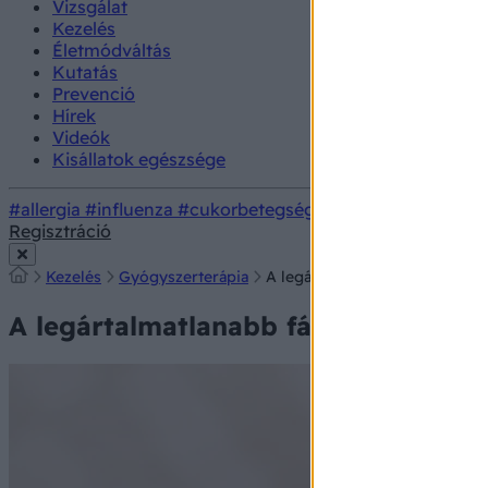
Vizsgálat
Kezelés
Életmódváltás
Kutatás
Prevenció
Hírek
Videók
Kisállatok egészsége
#allergia
#influenza
#cukorbetegség
#orvosmeteorológi
Regisztráció
Kezelés
Gyógyszerterápia
A legártalmatlanabb fájdalomc
A legártalmatlanabb fájdalomcsillap