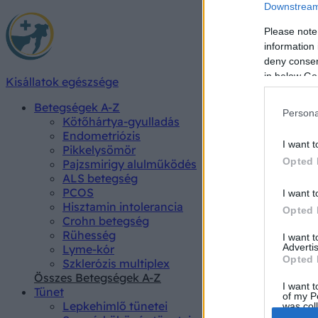
Downstream 
Please note
information 
deny consent
in below Go
Kisállatok egészsége
Betegségek A-Z
Persona
Kötőhártya-gyulladás
Endometriózis
I want t
Pikkelysömör
Opted 
Pajzsmirigy alulműködés
ALS betegség
PCOS
I want t
Hisztamin intolerancia
Opted 
Crohn betegség
Rühesség
I want 
Advertis
Lyme-kór
Opted 
Szklerózis multiplex
Összes Betegségek A-Z
I want t
Tünet
of my P
Lepkehimlő tünetei
was col