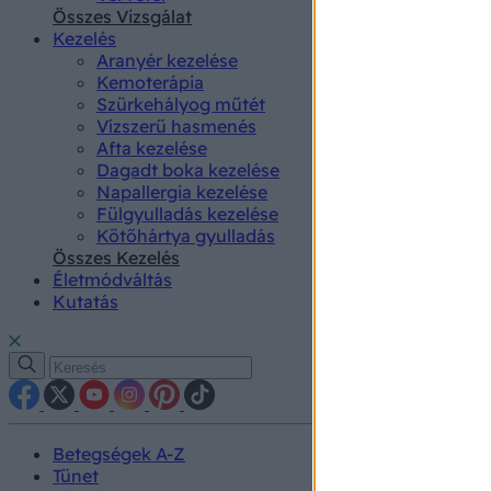
authenti
Összes Vizsgálat
Kezelés
Aranyér kezelése
Kemoterápia
Szürkehályog műtét
Vízszerű hasmenés
Afta kezelése
Dagadt boka kezelése
Napallergia kezelése
Fülgyulladás kezelése
Kötőhártya gyulladás
Összes Kezelés
Életmódváltás
Kutatás
Betegségek A-Z
Tünet