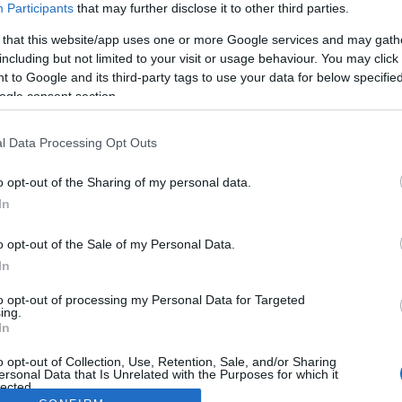
Participants
that may further disclose it to other third parties.
 that this website/app uses one or more Google services and may gath
including but not limited to your visit or usage behaviour. You may click 
 to Google and its third-party tags to use your data for below specifi
ogle consent section.
l Data Processing Opt Outs
o opt-out of the Sharing of my personal data.
In
o opt-out of the Sale of my Personal Data.
In
to opt-out of processing my Personal Data for Targeted
ing.
In
o opt-out of Collection, Use, Retention, Sale, and/or Sharing
ersonal Data that Is Unrelated with the Purposes for which it
lected.