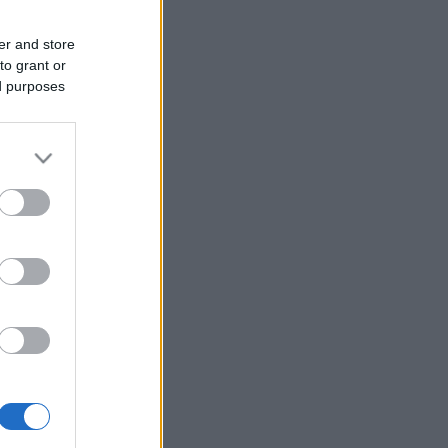
er and store
to grant or
ed purposes