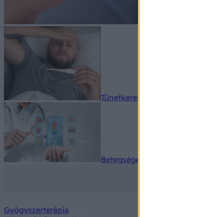
Tünetkereső
Betegségek A-Z
Gyógyszerterápia