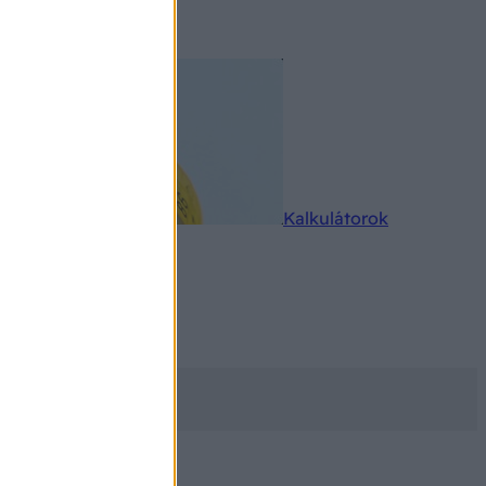
rkereső
Kalkulátorok