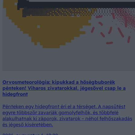
Orvosmeteorológia: kipukkad a hőségbuborék
pénteken! Viharos zivatarokkal, jégesővel csap le a
hidegfront
Pénteken egy hidegfront éri el a térséget. A napsütést
egyre többször zavarják gomolyfelhők, és többfelé
alakulhatnak ki záporok, zivatarok – néhol felhőszakadás
és jégeső kíséretében.