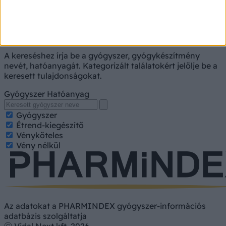
Gyógyszerkereső
A kereséshez írja be a gyógyszer, gyógykészítmény
nevét, hatóanyagát. Kategorizált találatokért jelölje be a
keresett tulajdonságokat.
Gyógyszer
Hatóanyag
Gyógyszer
Étrend-kiegészítő
Vényköteles
Vény nélkül
Az adatokat a PHARMINDEX gyógyszer-információs
adatbázis szolgáltatja