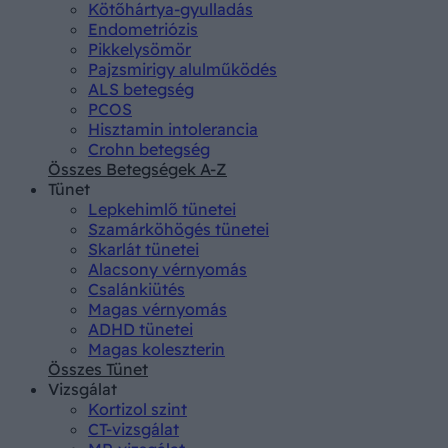
Kötőhártya-gyulladás
Endometriózis
Pikkelysömör
Pajzsmirigy alulműködés
ALS betegség
PCOS
Hisztamin intolerancia
Crohn betegség
Összes Betegségek A-Z
Tünet
Lepkehimlő tünetei
Szamárköhögés tünetei
Skarlát tünetei
Alacsony vérnyomás
Csalánkiütés
Magas vérnyomás
ADHD tünetei
Magas koleszterin
Összes Tünet
Vizsgálat
Kortizol szint
CT-vizsgálat