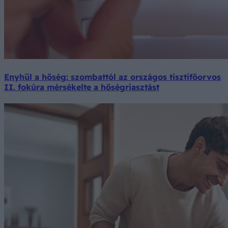
Enyhül a hőség: szombattól az országos tisztifőorvos
II. fokúra mérsékelte a hőségriasztást