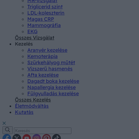
MR-vizsgálat
Triglicerid szint
LDL-koleszterin
Magas CRP
Mammográfia
EKG
Összes Vizsgálat
Kezelés
Aranyér kezelése
Kemoterápia
Szürkehályog műtét
Vízszerű hasmenés
Afta kezelése
Dagadt boka kezelése
Napallergia kezelése
Fülgyulladás kezelése
Összes Kezelés
Életmódváltás
Kutatás