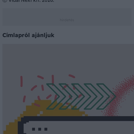
Ⓒ Vidal Next kft. 2026.
Címlapról ajánljuk