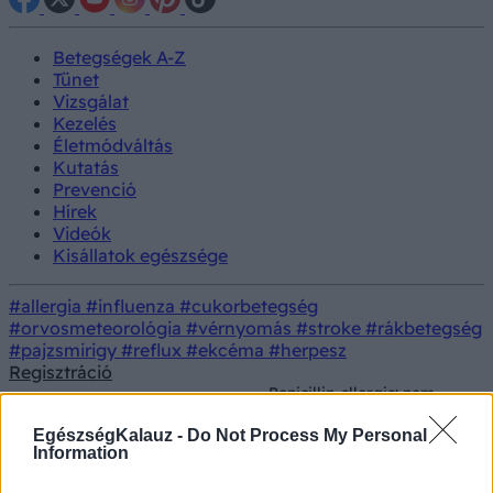
Betegségek A-Z
Tünet
Vizsgálat
Kezelés
Életmódváltás
Kutatás
Prevenció
Hírek
Videók
Kisállatok egészsége
#allergia
#influenza
#cukorbetegség
#orvosmeteorológia
#vérnyomás
#stroke
#rákbetegség
#pajzsmirigy
#reflux
#ekcéma
#herpesz
Regisztráció
Penicillin-allergia: nem
Kezelés
Gyógyszerterápia
adható rá bármilyen
antibiotikum!
EgészségKalauz -
Do Not Process My Personal
Information
Penicillin-allergia: nem adható rá