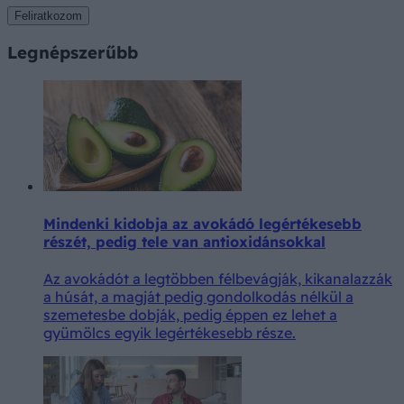
Feliratkozom
Legnépszerűbb
Mindenki kidobja az avokádó legértékesebb
részét, pedig tele van antioxidánsokkal
Az avokádót a legtöbben félbevágják, kikanalazzák
a húsát, a magját pedig gondolkodás nélkül a
szemetesbe dobják, pedig éppen ez lehet a
gyümölcs egyik legértékesebb része.