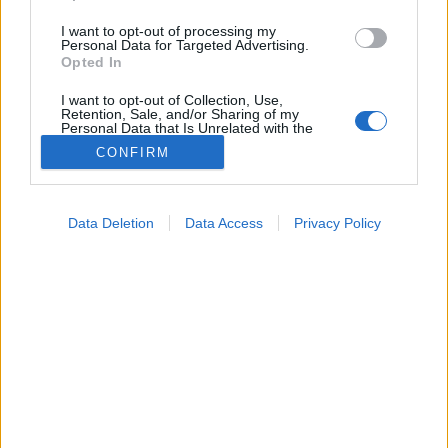
I want to opt-out of processing my
Personal Data for Targeted Advertising.
Opted In
I want to opt-out of Collection, Use,
Retention, Sale, and/or Sharing of my
Personal Data that Is Unrelated with the
Purposes for which it was collected.
CONFIRM
Opted Out
Google consents
Konyhai alapanyagok
Data Deletion
Data Access
Privacy Policy
2025. október 14. 15:24
I want to allow Google to enable storage
Megosztás
Küldés
Küldés Messengeren
related to advertising like cookies on web or
device identifiers in apps.
PTA
I want to allow my user data to be sent to
szerző
Google for online advertising purposes.
I want to allow Google to send me
personalized advertising.
A banán az egyik legkedveltebb, ugyanakkor
legkényesebb gyümölcs. Frissen sárgállik a
I want to allow Google to enable storage