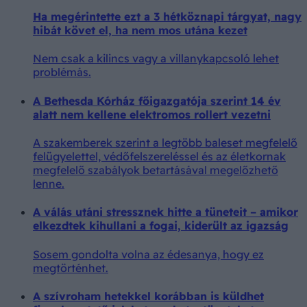
Ha megérintette ezt a 3 hétköznapi tárgyat, nagy
hibát követ el, ha nem mos utána kezet
Nem csak a kilincs vagy a villanykapcsoló lehet
problémás.
A Bethesda Kórház főigazgatója szerint 14 év
alatt nem kellene elektromos rollert vezetni
A szakemberek szerint a legtöbb baleset megfelelő
felügyelettel, védőfelszereléssel és az életkornak
megfelelő szabályok betartásával megelőzhető
lenne.
A válás utáni stressznek hitte a tüneteit – amikor
elkezdtek kihullani a fogai, kiderült az igazság
Sosem gondolta volna az édesanya, hogy ez
megtörténhet.
A szívroham hetekkel korábban is küldhet