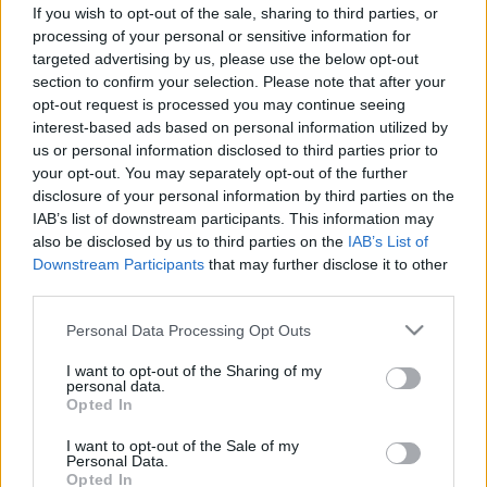
marad a banán, ha így tárolja a
If you wish to opt-out of the sale, sharing to third parties, or
processing of your personal or sensitive information for
konyhában
targeted advertising by us, please use the below opt-out
section to confirm your selection. Please note that after your
opt-out request is processed you may continue seeing
interest-based ads based on personal information utilized by
us or personal information disclosed to third parties prior to
your opt-out. You may separately opt-out of the further
disclosure of your personal information by third parties on the
IAB’s list of downstream participants. This information may
also be disclosed by us to third parties on the
IAB’s List of
Downstream Participants
that may further disclose it to other
third parties.
Please note that this website/app uses one or more Google
Personal Data Processing Opt Outs
services and may gather and store information including but
not limited to your visit or usage behaviour. You may click to
I want to opt-out of the Sharing of my
personal data.
grant or deny consent to Google and its third-party tags to
Opted In
use your data for below specified purposes in below Google
consent section.
I want to opt-out of the Sale of my
Personal Data.
Opted In