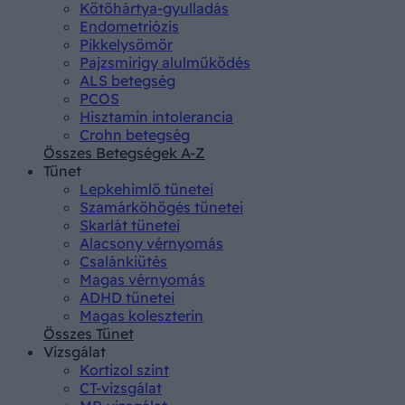
Kötőhártya-gyulladás
Endometriózis
Pikkelysömör
Pajzsmirigy alulműködés
ALS betegség
PCOS
Hisztamin intolerancia
Crohn betegség
Összes Betegségek A-Z
Tünet
Lepkehimlő tünetei
Szamárköhögés tünetei
Skarlát tünetei
Alacsony vérnyomás
Csalánkiütés
Magas vérnyomás
ADHD tünetei
Magas koleszterin
Összes Tünet
Vizsgálat
Kortizol szint
CT-vizsgálat