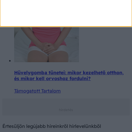
Támogatott Tartalom
Hüvelygomba tünetei: mikor kezelhető otthon,
és mikor kell orvoshoz fordulni?
Támogatott Tartalom
Értesüljön legújabb híreinkről hírlevelünkből