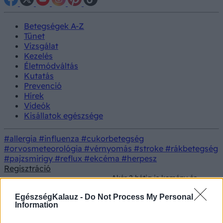
Betegségek A-Z
Tünet
Vizsgálat
Kezelés
Életmódváltás
Kutatás
Prevenció
Hírek
Videók
Kisállatok egészsége
#allergia
#influenza
#cukorbetegség
#orvosmeteorológia
#vérnyomás
#stroke
#rákbetegség
#pajzsmirigy
#reflux
#ekcéma
#herpesz
Regisztráció
Akár 2 hétig is kemény és
Konyhai
Prevenció
érett marad a banán, ha így
alapanyagok
tárolja a konyhában
EgészségKalauz -
Do Not Process My Personal
Information
Akár 2 hétig is kemény és érett