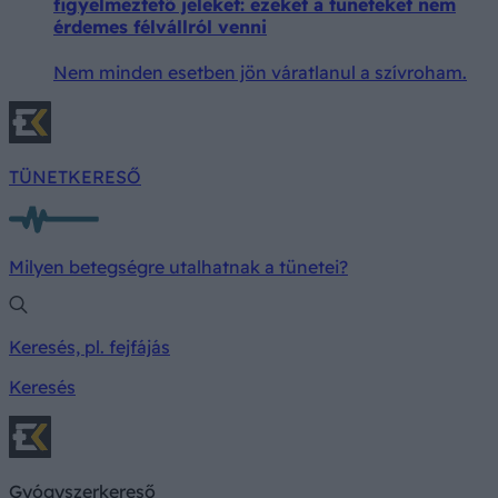
figyelmeztető jeleket: ezeket a tüneteket nem
érdemes félvállról venni
Nem minden esetben jön váratlanul a szívroham.
TÜNETKERESŐ
Milyen betegségre utalhatnak a tünetei?
Keresés, pl. fejfájás
Keresés
Gyógyszerkereső