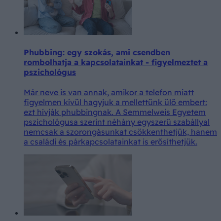
Phubbing: egy szokás, ami csendben
rombolhatja a kapcsolatainkat - figyelmeztet a
pszichológus
Már neve is van annak, amikor a telefon miatt
figyelmen kívül hagyjuk a mellettünk ülő embert:
ezt hívják phubbingnak. A Semmelweis Egyetem
pszichológusa szerint néhány egyszerű szabállyal
nemcsak a szorongásunkat csökkenthetjük, hanem
a családi és párkapcsolatainkat is erősíthetjük.