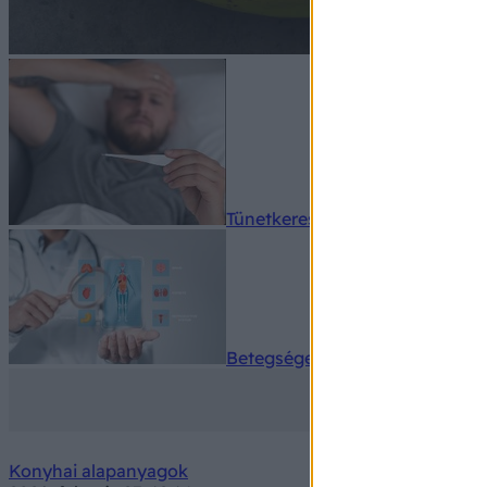
Tünetkereső
Betegségek A-Z
Konyhai alapanyagok