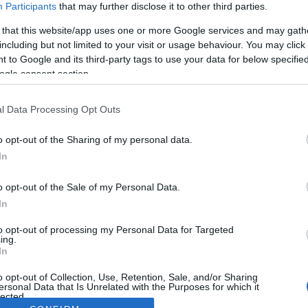
Participants
that may further disclose it to other third parties.
 that this website/app uses one or more Google services and may gath
including but not limited to your visit or usage behaviour. You may click 
 to Google and its third-party tags to use your data for below specifi
ogle consent section.
l Data Processing Opt Outs
o opt-out of the Sharing of my personal data.
In
o opt-out of the Sale of my Personal Data.
In
to opt-out of processing my Personal Data for Targeted
ing.
In
o opt-out of Collection, Use, Retention, Sale, and/or Sharing
ersonal Data that Is Unrelated with the Purposes for which it
lected.