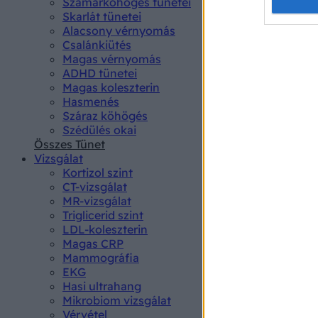
Opted 
Szamárköhögés tünetei
Skarlát tünetei
Alacsony vérnyomás
Google 
Csalánkiütés
Magas vérnyomás
I want t
ADHD tünetei
web or d
Magas koleszterin
Hasmenés
I want t
Száraz köhögés
purpose
Szédülés okai
Összes Tünet
I want 
Vizsgálat
Kortizol szint
I want t
CT-vizsgálat
web or d
MR-vizsgálat
Triglicerid szint
LDL-koleszterin
I want t
Magas CRP
or app.
Mammográfia
EKG
I want t
Hasi ultrahang
Mikrobiom vizsgálat
I want t
Vérvétel