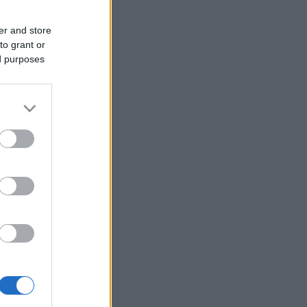
er and store
to grant or
ed purposes