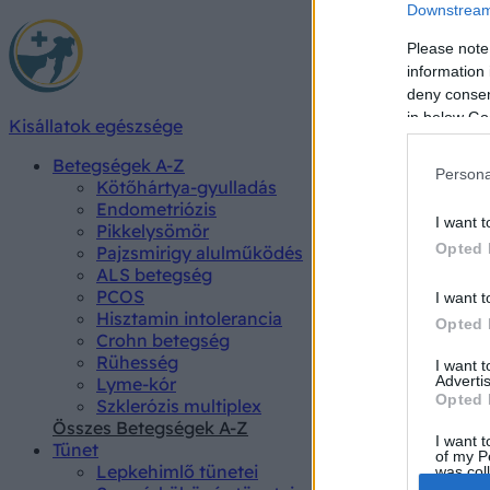
Downstream 
Please note
information 
deny consent
in below Go
Kisállatok egészsége
Betegségek A-Z
Persona
Kötőhártya-gyulladás
Endometriózis
I want t
Pikkelysömör
Opted 
Pajzsmirigy alulműködés
ALS betegség
PCOS
I want t
Hisztamin intolerancia
Opted 
Crohn betegség
Rühesség
I want 
Advertis
Lyme-kór
Opted 
Szklerózis multiplex
Összes Betegségek A-Z
I want t
Tünet
of my P
Lepkehimlő tünetei
was col