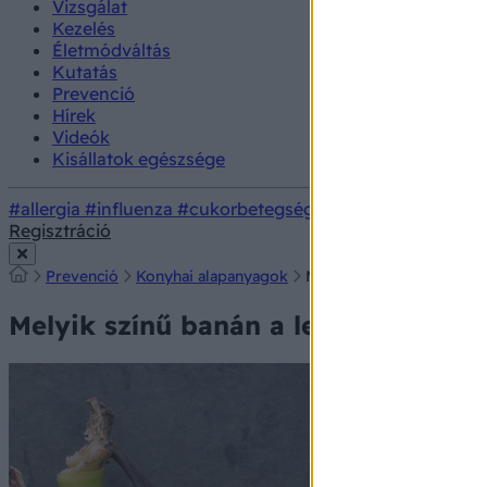
Vizsgálat
Kezelés
Életmódváltás
Kutatás
Prevenció
Hírek
Videók
Kisállatok egészsége
#allergia
#influenza
#cukorbetegség
#orvosmeteorológi
Regisztráció
Prevenció
Konyhai alapanyagok
Melyik színű banán a le
Melyik színű banán a legegészsége