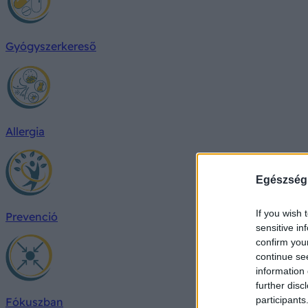
Gyógyszerkereső
Allergia
Egészség
If you wish 
Prevenció
sensitive in
confirm you
continue se
information 
further disc
participants
Fókuszban