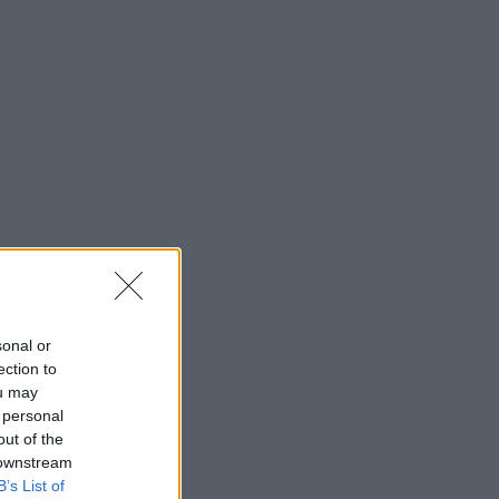
sonal or
ection to
ou may
 personal
out of the
 downstream
B’s List of