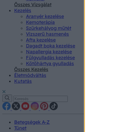
authenti
Összes Vizsgálat
Kezelés
Aranyér kezelése
Kemoterápia
Szürkehályog műtét
Vízszerű hasmenés
Afta kezelése
Dagadt boka kezelése
Napallergia kezelése
Fülgyulladás kezelése
Kötőhártya gyulladás
Összes Kezelés
Életmódváltás
Kutatás
Betegségek A-Z
Tünet