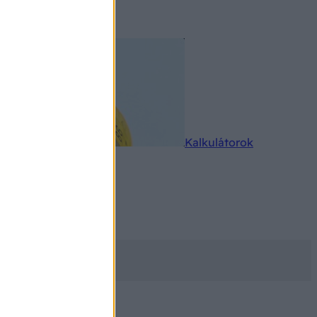
rkereső
Kalkulátorok