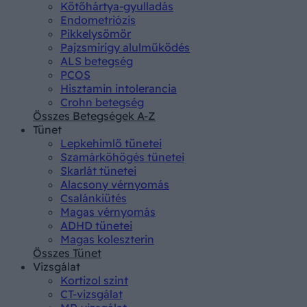
Kötőhártya-gyulladás
Endometriózis
Pikkelysömör
Pajzsmirigy alulműködés
ALS betegség
PCOS
Hisztamin intolerancia
Crohn betegség
Összes Betegségek A-Z
Tünet
Lepkehimlő tünetei
Szamárköhögés tünetei
Skarlát tünetei
Alacsony vérnyomás
Csalánkiütés
Magas vérnyomás
ADHD tünetei
Magas koleszterin
Összes Tünet
Vizsgálat
Kortizol szint
CT-vizsgálat