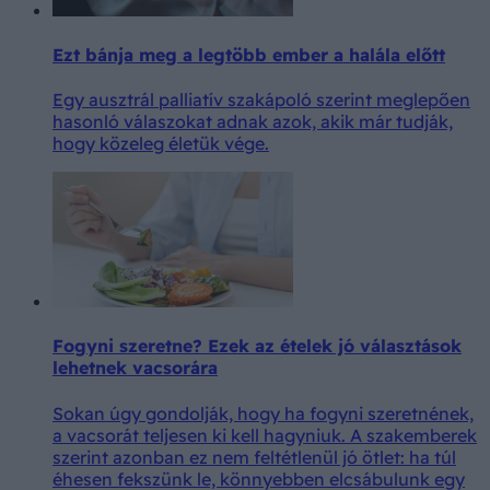
Ezt bánja meg a legtöbb ember a halála előtt
Egy ausztrál palliatív szakápoló szerint meglepően
hasonló válaszokat adnak azok, akik már tudják,
hogy közeleg életük vége.
Fogyni szeretne? Ezek az ételek jó választások
lehetnek vacsorára
Sokan úgy gondolják, hogy ha fogyni szeretnének,
a vacsorát teljesen ki kell hagyniuk. A szakemberek
szerint azonban ez nem feltétlenül jó ötlet: ha túl
éhesen fekszünk le, könnyebben elcsábulunk egy