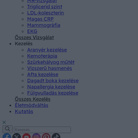
MR-vizsgálat
Triglicerid szint
LDL-koleszterin
Magas CRP
Mammográfia
EKG
Összes Vizsgálat
Kezelés
Aranyér kezelése
Kemoterápia
Szürkehályog műtét
Vízszerű hasmenés
Afta kezelése
Dagadt boka kezelése
Napallergia kezelése
Fülgyulladás kezelése
Összes Kezelés
Életmódváltás
Kutatás