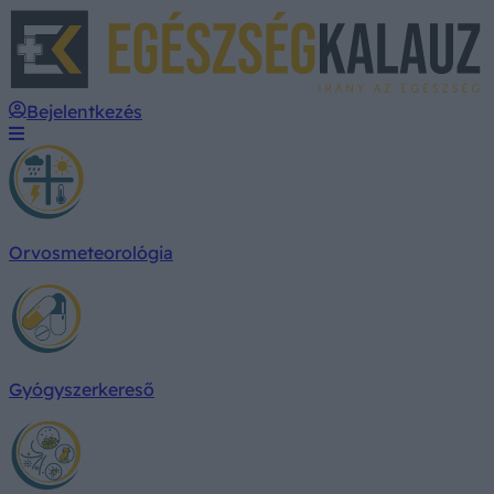
E
Bejelentkezés
Orvosmeteorológia
Gyógyszerkereső