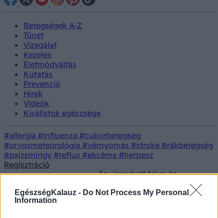
Betegségek A-Z
Tünet
Vizsgálat
Kezelés
Életmódváltás
Kutatás
Prevenció
Hírek
Videók
Kisállatok egészsége
#allergia
#influenza
#cukorbetegség
#orvosmeteorológia
#vérnyomás
#stroke
#rákbetegség
#pajzsmirigy
#reflux
#ekcéma
#herpesz
Regisztráció
Így ismerhető fel az, ha
Lelki
Prevenció
valakinek alacsony az érzelmi
egészség
intelligenciája
EgészségKalauz -
Do Not Process My Personal
Information
Így ismerhető fel az, ha valakinek