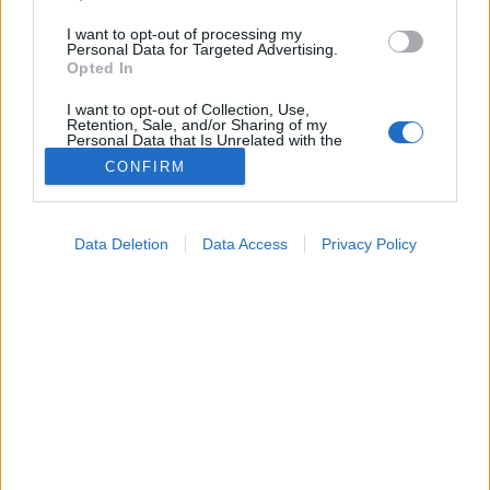
I want to opt-out of processing my
Personal Data for Targeted Advertising.
Opted In
I want to opt-out of Collection, Use,
Retention, Sale, and/or Sharing of my
Personal Data that Is Unrelated with the
Purposes for which it was collected.
CONFIRM
Opted Out
Lelki egészség
2026. február 13. 14:34
Google consents
Megosztás
Küldés
Küldés Messengeren
Data Deletion
Data Access
Privacy Policy
I want to allow Google to enable storage
related to advertising like cookies on web or
device identifiers in apps.
Tomanóczy Andrea
szerkesztő
I want to allow my user data to be sent to
Google for online advertising purposes.
Nem csak az empátia jelezhet alacsony érzelmi
I want to allow Google to send me
personalized advertising.
intelligenciát.
I want to allow Google to enable storage