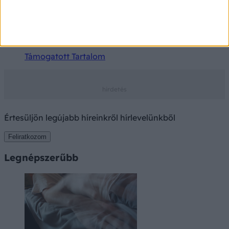
Meglepő, de a hekk és a lángos is szóba kerülhet
a nyári fáradtság ellen
Támogatott Tartalom
Értesüljön legújabb híreinkről hírlevelünkből
Feliratkozom
Legnépszerűbb