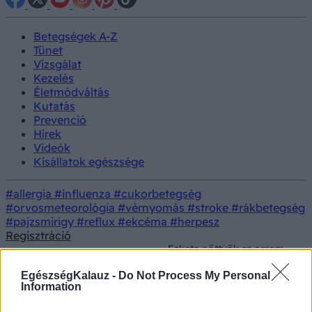
Betegségek A-Z
Tünet
Vizsgálat
Kezelés
Életmódváltás
Kutatás
Prevenció
Hírek
Videók
Kisállatok egészsége
#allergia
#influenza
#cukorbetegség
#orvosmeteorológia
#vérnyomás
#stroke
#rákbetegség
#pajzsmirigy
#reflux
#ekcéma
#herpesz
Regisztráció
Fekete pöttyök az orron:
Prevenció
Szépségápolás
így tüntetheti el a
mitesszereket
EgészségKalauz -
Do Not Process My Personal
Information
Fekete pöttyök az orron: így