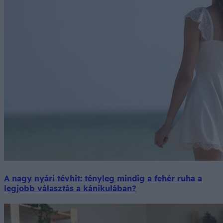
A nagy nyári tévhit: tényleg mindig a fehér ruha a
legjobb választás a kánikulában?