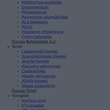
Kötőhártya-gyulladás
Endometriózis
Pikkelysömör
Pajzsmirigy alulműködés
ALS betegség
PCOS
Hisztamin intolerancia
Crohn betegség
Összes Betegségek A-Z
Tünet
Lepkehimlő tünetei
Szamárköhögés tünetei
Skarlát tünetei
Alacsony vérnyomás
Csalánkiütés
Magas vérnyomás
ADHD tünetei
Magas koleszterin
Összes Tünet
Vizsgálat
Kortizol szint
CT-vizsgálat