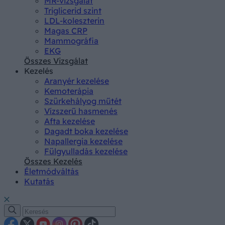
MR-vizsgálat
Triglicerid szint
LDL-koleszterin
Magas CRP
Mammográfia
EKG
Összes Vizsgálat
Kezelés
Aranyér kezelése
Kemoterápia
Szürkehályog műtét
Vízszerű hasmenés
Afta kezelése
Dagadt boka kezelése
Napallergia kezelése
Fülgyulladás kezelése
Összes Kezelés
Életmódváltás
Kutatás