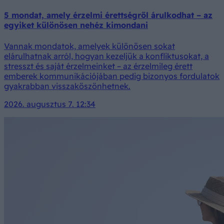
5 mondat, amely érzelmi érettségről árulkodhat – az
egyiket különösen nehéz kimondani
Vannak mondatok, amelyek különösen sokat
elárulhatnak arról, hogyan kezeljük a konfliktusokat, a
stresszt és saját érzelmeinket – az érzelmileg érett
emberek kommunikációjában pedig bizonyos fordulatok
gyakrabban visszaköszönhetnek.
2026. augusztus 7. 12:34