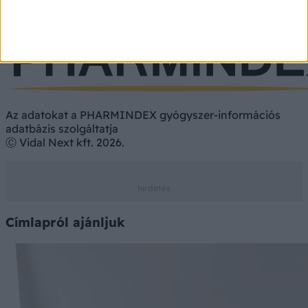
Étrend-kiegészítő
Vényköteles
Vény nélkül
Az adatokat a PHARMINDEX gyógyszer-információs
adatbázis szolgáltatja
Ⓒ Vidal Next kft. 2026.
Címlapról ajánljuk