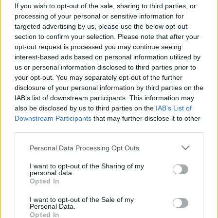
Egyszerű módszer a szem alatti
If you wish to opt-out of the sale, sharing to third parties, or
karikák ellen: készítse el saját szem
processing of your personal or sensitive information for
targeted advertising by us, please use the below opt-out
maszkját két hozzávalóból!
section to confirm your selection. Please note that after your
opt-out request is processed you may continue seeing
interest-based ads based on personal information utilized by
us or personal information disclosed to third parties prior to
your opt-out. You may separately opt-out of the further
disclosure of your personal information by third parties on the
IAB’s list of downstream participants. This information may
also be disclosed by us to third parties on the
IAB’s List of
Downstream Participants
that may further disclose it to other
third parties.
Please note that this website/app uses one or more Google
Personal Data Processing Opt Outs
services and may gather and store information including but
not limited to your visit or usage behaviour. You may click to
I want to opt-out of the Sharing of my
personal data.
grant or deny consent to Google and its third-party tags to
Opted In
use your data for below specified purposes in below Google
consent section.
I want to opt-out of the Sale of my
Personal Data.
Opted In