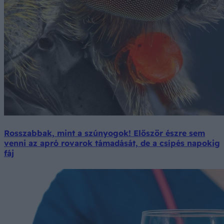
Rosszabbak, mint a szúnyogok! Először észre sem
venni az apró rovarok támadását, de a csípés napokig
fáj