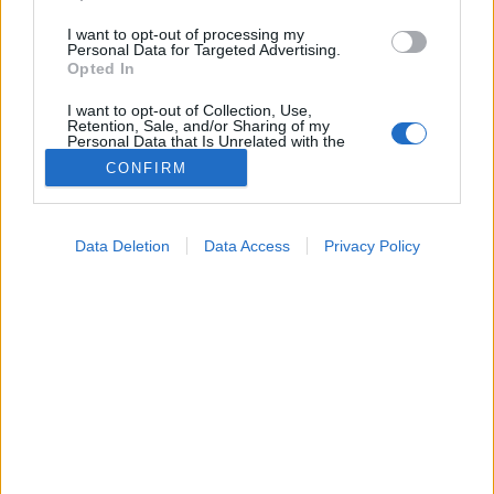
I want to opt-out of processing my
Personal Data for Targeted Advertising.
Opted In
I want to opt-out of Collection, Use,
Retention, Sale, and/or Sharing of my
Personal Data that Is Unrelated with the
Purposes for which it was collected.
CONFIRM
Opted Out
Google consents
Data Deletion
Data Access
Privacy Policy
Szépségápolás
I want to allow Google to enable storage
2025. szeptember 13. 07:04
related to advertising like cookies on web or
Megosztás
Küldés
Küldés Messengeren
device identifiers in apps.
I want to allow my user data to be sent to
Tomanóczy Andrea
Google for online advertising purposes.
szerkesztő
I want to allow Google to send me
personalized advertising.
Pénztárca-és bőrbarát megoldás is egyszerre.
I want to allow Google to enable storage