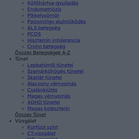
Kötőhártya-gyulladás
Endometriózis
Pikkelysömör
Pajzsmirigy alulműködés
ALS betegség
PCOS
Hisztamin intolerancia
Crohn betegség
Összes Betegségek A-Z
Tünet
Lepkehimlő tünetei
Szamárköhögés tünetei
Skarlát tünetei
Alacsony vérnyomás
Csalánkiütés
Magas vérnyomás
ADHD tünetei
Magas koleszterin
Összes Tünet
Vizsgálat
Kortizol szint
CT-vizsgálat