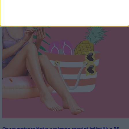
Orvosmeteorológia: vasárnap megint átlépjük a 35