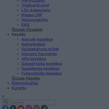
MR-vizsgálat
Triglicerid szint
LDL-koleszterin
Magas CRP
Mammográfia
EKG
Összes Vizsgálat
Kezelés
Aranyér kezelése
Kemoterápia
Szürkehályog műtét
Vízszerű hasmenés
Afta kezelése
Dagadt boka kezelése
Napallergia kezelése
Fülgyulladás kezelése
Összes Kezelés
Életmódváltás
Kutatás