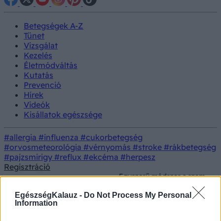
Betegségek A-Z
Tünet
Vizsgálat
Kezelés
Életmódváltás
Kutatás
Prevenció
Hírek
Videók
Kisállatok egészsége
#allergia
#influenza
#cukorbetegség
#orvosmeteorológia
#vérnyomás
#stroke
#rákbetegség
#pajzsmirigy
#reflux
#ekcéma
#herpesz
Regisztráció
Egyszerű módszer a szem
alatti karikák ellen:
Prevenció
Szépségápolás
készítse el saját szem
EgészségKalauz -
Do Not Process My Personal
maszkját két hozzávalóból!
Information