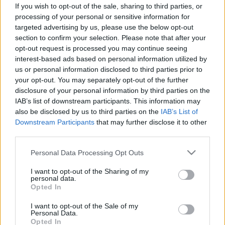
így lesz a sült krumpli mindig
If you wish to opt-out of the sale, sharing to third parties, or
processing of your personal or sensitive information for
ugyanolyan szép és ropogós!
targeted advertising by us, please use the below opt-out
section to confirm your selection. Please note that after your
opt-out request is processed you may continue seeing
interest-based ads based on personal information utilized by
us or personal information disclosed to third parties prior to
your opt-out. You may separately opt-out of the further
disclosure of your personal information by third parties on the
IAB’s list of downstream participants. This information may
also be disclosed by us to third parties on the
IAB’s List of
Downstream Participants
that may further disclose it to other
third parties.
Please note that this website/app uses one or more Google
Personal Data Processing Opt Outs
services and may gather and store information including but
not limited to your visit or usage behaviour. You may click to
I want to opt-out of the Sharing of my
personal data.
grant or deny consent to Google and its third-party tags to
Opted In
use your data for below specified purposes in below Google
consent section.
I want to opt-out of the Sale of my
Personal Data.
Opted In