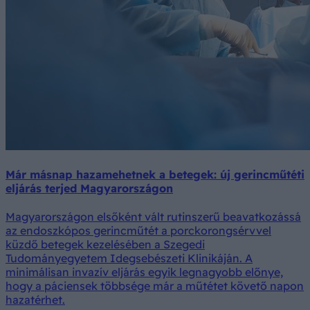
Már másnap hazamehetnek a betegek: új gerincműtéti
eljárás terjed Magyarországon
Magyarországon elsőként vált rutinszerű beavatkozássá
az endoszkópos gerincműtét a porckorongsérvvel
küzdő betegek kezelésében a Szegedi
Tudományegyetem Idegsebészeti Klinikáján. A
minimálisan invazív eljárás egyik legnagyobb előnye,
hogy a páciensek többsége már a műtétet követő napon
hazatérhet.