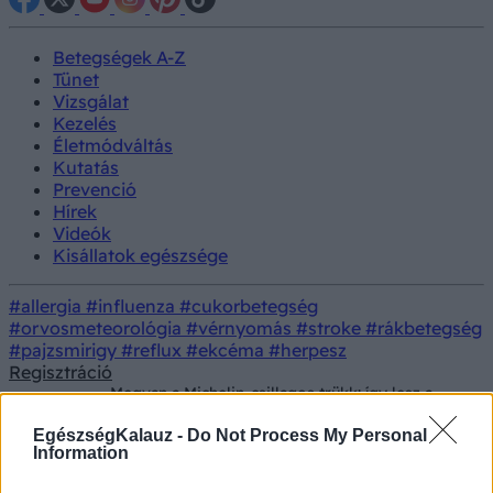
Betegségek A-Z
Tünet
Vizsgálat
Kezelés
Életmódváltás
Kutatás
Prevenció
Hírek
Videók
Kisállatok egészsége
#allergia
#influenza
#cukorbetegség
#orvosmeteorológia
#vérnyomás
#stroke
#rákbetegség
#pajzsmirigy
#reflux
#ekcéma
#herpesz
Regisztráció
Megvan a Michelin-csillagos trükk: így lesz a
Színes
sült krumpli mindig ugyanolyan szép és
ropogós!
EgészségKalauz -
Do Not Process My Personal
Information
Megvan a Michelin-csillagos trükk: