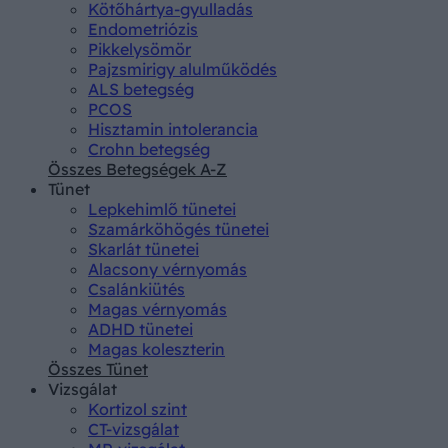
Kötőhártya-gyulladás
Endometriózis
Pikkelysömör
Pajzsmirigy alulműködés
ALS betegség
PCOS
Hisztamin intolerancia
Crohn betegség
Összes Betegségek A-Z
Tünet
Lepkehimlő tünetei
Szamárköhögés tünetei
Skarlát tünetei
Alacsony vérnyomás
Csalánkiütés
Magas vérnyomás
ADHD tünetei
Magas koleszterin
Összes Tünet
Vizsgálat
Kortizol szint
CT-vizsgálat