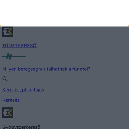
Nevezzetek a kutya szépség- és ügyességi
versenyre, pihenjetek meg a Mancsbárban a finom
falatok mellett, készítsetek emlékezetes fotókat a
fotósarokban.
TÜNETKERESŐ
Milyen betegségre utalhatnak a tünetei?
Keresés, pl. fejfájás
Keresés
Gyógyszerkereső