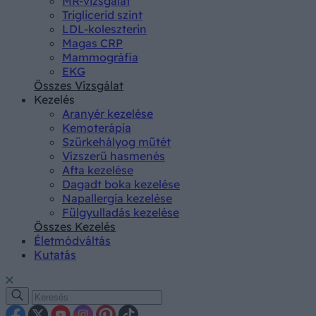
MR-vizsgálat
Triglicerid szint
LDL-koleszterin
Magas CRP
Mammográfia
EKG
Összes Vizsgálat
Kezelés
Aranyér kezelése
Kemoterápia
Szürkehályog műtét
Vízszerű hasmenés
Afta kezelése
Dagadt boka kezelése
Napallergia kezelése
Fülgyulladás kezelése
Összes Kezelés
Életmódváltás
Kutatás