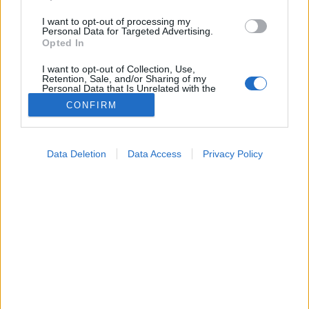
I want to opt-out of processing my
Personal Data for Targeted Advertising.
Opted In
I want to opt-out of Collection, Use,
Retention, Sale, and/or Sharing of my
Personal Data that Is Unrelated with the
Purposes for which it was collected.
CONFIRM
Opted Out
Színes
Google consents
2026. július 08. 13:54
Data Deletion
Data Access
Privacy Policy
Megosztás
Küldés
Küldés Messengeren
I want to allow Google to enable storage
related to advertising like cookies on web or
device identifiers in apps.
Tomanóczy Andrea
szerkesztő
I want to allow my user data to be sent to
Google for online advertising purposes.
I want to allow Google to send me
Nem csak a kilincs vagy a villanykapcsoló lehet
personalized advertising.
problémás.
I want to allow Google to enable storage