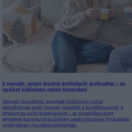
5 mondat, amely érzelmi érettségről árulkodhat – az
egyiket különösen nehéz kimondani
Vannak mondatok, amelyek különösen sokat
elárulhatnak arról, hogyan kezeljük a konfliktusokat, a
stresszt és saját érzelmeinket – az érzelmileg érett
emberek kommunikációjában pedig bizonyos fordulatok
gyakrabban visszaköszönhetnek.