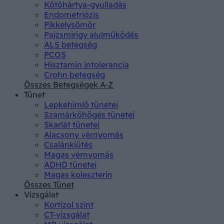
Kötőhártya-gyulladás
Endometriózis
Pikkelysömör
Pajzsmirigy alulműködés
ALS betegség
PCOS
Hisztamin intolerancia
Crohn betegség
Összes Betegségek A-Z
Tünet
Lepkehimlő tünetei
Szamárköhögés tünetei
Skarlát tünetei
Alacsony vérnyomás
Csalánkiütés
Magas vérnyomás
ADHD tünetei
Magas koleszterin
Összes Tünet
Vizsgálat
Kortizol szint
CT-vizsgálat