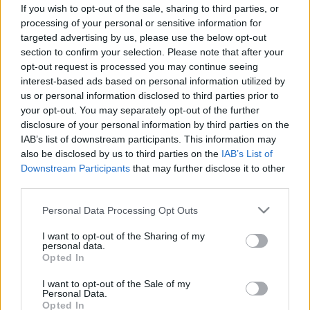
tárgyat, nagy hibát követ el, ha
If you wish to opt-out of the sale, sharing to third parties, or
nem mos utána kezet
processing of your personal or sensitive information for
targeted advertising by us, please use the below opt-out
section to confirm your selection. Please note that after your
opt-out request is processed you may continue seeing
interest-based ads based on personal information utilized by
us or personal information disclosed to third parties prior to
your opt-out. You may separately opt-out of the further
disclosure of your personal information by third parties on the
IAB’s list of downstream participants. This information may
also be disclosed by us to third parties on the
IAB’s List of
Downstream Participants
that may further disclose it to other
third parties.
Please note that this website/app uses one or more Google
Personal Data Processing Opt Outs
services and may gather and store information including but
not limited to your visit or usage behaviour. You may click to
I want to opt-out of the Sharing of my
personal data.
grant or deny consent to Google and its third-party tags to
Opted In
use your data for below specified purposes in below Google
consent section.
I want to opt-out of the Sale of my
Personal Data.
Opted In