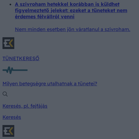
A szívroham hetekkel korábban is küldhet
figyelmeztető jeleket: ezeket a tüneteket nem
érdemes félvállról venni
Nem minden esetben jön váratlanul a szívroham.
TÜNETKERESŐ
Milyen betegségre utalhatnak a tünetei?
Keresés, pl. fejfájás
Keresés