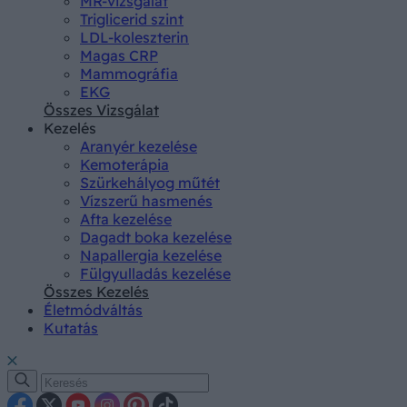
MR-vizsgálat
Triglicerid szint
LDL-koleszterin
Magas CRP
Mammográfia
EKG
Összes Vizsgálat
Kezelés
Aranyér kezelése
Kemoterápia
Szürkehályog műtét
Vízszerű hasmenés
Afta kezelése
Dagadt boka kezelése
Napallergia kezelése
Fülgyulladás kezelése
Összes Kezelés
Életmódváltás
Kutatás