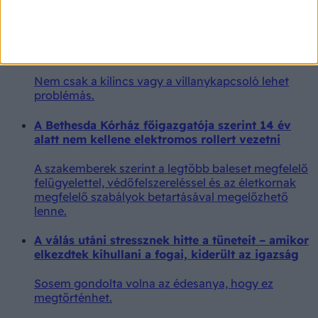
Ha megérintette ezt a 3 hétköznapi tárgyat, nagy
hibát követ el, ha nem mos utána kezet
Nem csak a kilincs vagy a villanykapcsoló lehet
problémás.
A Bethesda Kórház főigazgatója szerint 14 év
alatt nem kellene elektromos rollert vezetni
A szakemberek szerint a legtöbb baleset megfelelő
felügyelettel, védőfelszereléssel és az életkornak
megfelelő szabályok betartásával megelőzhető
lenne.
A válás utáni stressznek hitte a tüneteit – amikor
elkezdtek kihullani a fogai, kiderült az igazság
Sosem gondolta volna az édesanya, hogy ez
megtörténhet.