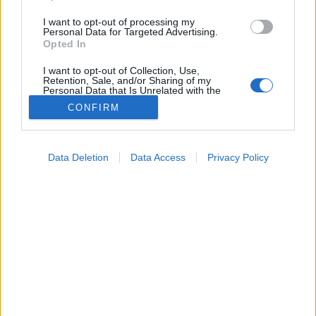
I want to opt-out of processing my
Personal Data for Targeted Advertising.
Opted In
I want to opt-out of Collection, Use,
Retention, Sale, and/or Sharing of my
Personal Data that Is Unrelated with the
Purposes for which it was collected.
CONFIRM
Opted Out
Színes
Google consents
2026. április 26. 16:34
Data Deletion
Data Access
Privacy Policy
Megosztás
Küldés
Küldés Messengeren
I want to allow Google to enable storage
related to advertising like cookies on web or
device identifiers in apps.
PTA
szerző
I want to allow my user data to be sent to
Google for online advertising purposes.
I want to allow Google to send me
Summér kutya: ez történelmünk legrégebbi ismert
personalized advertising.
kocsmavicce, amin 4000 éve biztos nagyokat
I want to allow Google to enable storage