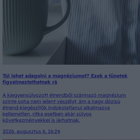
Túl lehet adagolni a magnéziumot? Ezek a tünetek
figyelmeztethetnek rá
A kiegyensúlyozott étrendből származó magnézium
szinte soha nem jelent veszélyt, ám a nagy dózisú
étrend-kiegészítők indokolatlanul alkalmazva
kellemetlen, ritka esetben akár súlyos
következményekkel is járhatnak.
2026. augusztus 6. 16:24