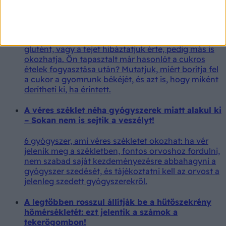
cukorfajta, ami puffaszt és tönkreteszi az
emésztést
Puffadás, görcsök, fáradtság - rendszerint rögtön a
glutént, vagy a tejet hibáztatjuk érte, pedig más is
okozhatja. Ön tapasztalt már hasonlót a cukros
ételek fogyasztása után? Mutatjuk, miért borítja fel
a cukor a gyomrunk békéjét, és azt is, hogy miként
derítheti ki, ha érintett.
A véres széklet néha gyógyszerek miatt alakul ki
– Sokan nem is sejtik a veszélyt!
6 gyógyszer, ami véres székletet okozhat: ha vér
jelenik meg a székletben, fontos orvoshoz fordulni,
nem szabad saját kezdeményezésre abbahagyni a
gyógyszer szedését, és tájékoztatni kell az orvost a
jelenleg szedett gyógyszerekről.
A legtöbben rosszul állítják be a hűtőszekrény
hőmérsékletét: ezt jelentik a számok a
tekerőgombon!