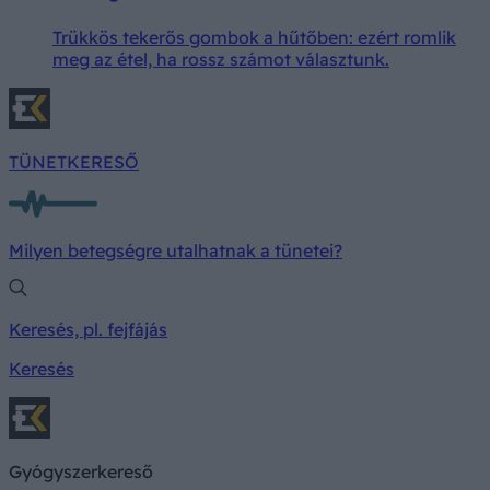
Trükkös tekerős gombok a hűtőben: ezért romlik
meg az étel, ha rossz számot választunk.
TÜNETKERESŐ
Milyen betegségre utalhatnak a tünetei?
Keresés, pl. fejfájás
Keresés
Gyógyszerkereső