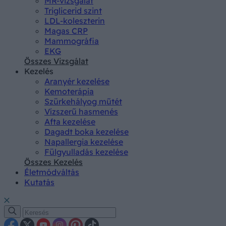
MR-vizsgálat
Triglicerid szint
LDL-koleszterin
Magas CRP
Mammográfia
EKG
Összes Vizsgálat
Kezelés
Aranyér kezelése
Kemoterápia
Szürkehályog műtét
Vízszerű hasmenés
Afta kezelése
Dagadt boka kezelése
Napallergia kezelése
Fülgyulladás kezelése
Összes Kezelés
Életmódváltás
Kutatás