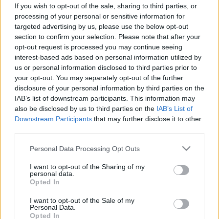
vicc anélkül, hogy bárkit is
If you wish to opt-out of the sale, sharing to third parties, or
megnevettetett volna
processing of your personal or sensitive information for
targeted advertising by us, please use the below opt-out
section to confirm your selection. Please note that after your
opt-out request is processed you may continue seeing
interest-based ads based on personal information utilized by
us or personal information disclosed to third parties prior to
your opt-out. You may separately opt-out of the further
disclosure of your personal information by third parties on the
IAB’s list of downstream participants. This information may
also be disclosed by us to third parties on the
IAB’s List of
Downstream Participants
that may further disclose it to other
third parties.
Please note that this website/app uses one or more Google
Personal Data Processing Opt Outs
services and may gather and store information including but
not limited to your visit or usage behaviour. You may click to
I want to opt-out of the Sharing of my
personal data.
grant or deny consent to Google and its third-party tags to
Opted In
use your data for below specified purposes in below Google
consent section.
I want to opt-out of the Sale of my
Personal Data.
Opted In