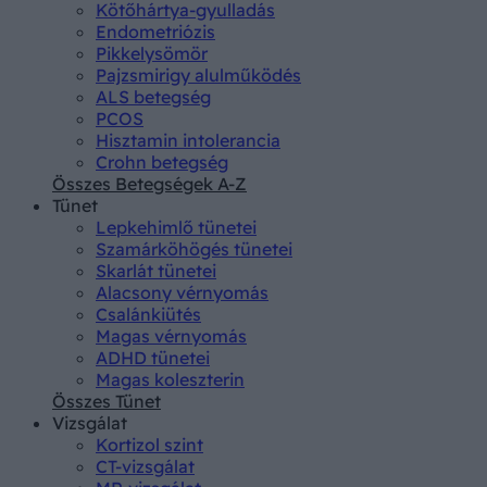
Kötőhártya-gyulladás
Endometriózis
Pikkelysömör
Pajzsmirigy alulműködés
ALS betegség
PCOS
Hisztamin intolerancia
Crohn betegség
Összes Betegségek A-Z
Tünet
Lepkehimlő tünetei
Szamárköhögés tünetei
Skarlát tünetei
Alacsony vérnyomás
Csalánkiütés
Magas vérnyomás
ADHD tünetei
Magas koleszterin
Összes Tünet
Vizsgálat
Kortizol szint
CT-vizsgálat