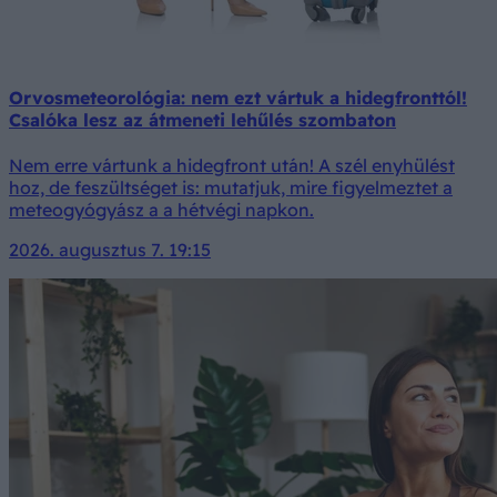
Orvosmeteorológia: nem ezt vártuk a hidegfronttól!
Csalóka lesz az átmeneti lehűlés szombaton
Nem erre vártunk a hidegfront után! A szél enyhülést
hoz, de feszültséget is: mutatjuk, mire figyelmeztet a
meteogyógyász a a hétvégi napkon.
2026. augusztus 7. 19:15