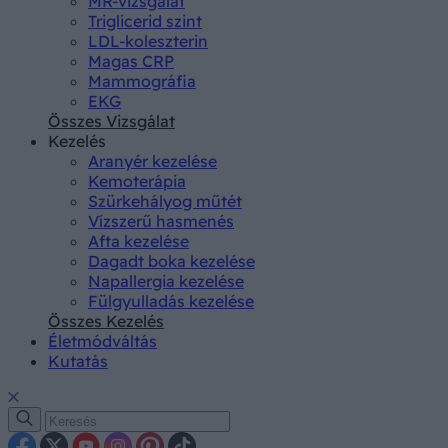
MR-vizsgálat
Triglicerid szint
LDL-koleszterin
Magas CRP
Mammográfia
EKG
Összes Vizsgálat
Kezelés
Aranyér kezelése
Kemoterápia
Szürkehályog műtét
Vízszerű hasmenés
Afta kezelése
Dagadt boka kezelése
Napallergia kezelése
Fülgyulladás kezelése
Összes Kezelés
Életmódváltás
Kutatás