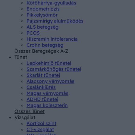
Kötőhártya-gyulladás
Endometriózis
Pikkelysömör
Pajzsmirigy alulműködés
ALS betegség
PCOS
Hisztamin intolerancia
Crohn betegség
Összes Betegségek A-Z
Tünet
Lepkehimlő tünetei
Szamárköhögés tünetei
Skarlát tünetei
Alacsony vérnyomás
Csalánkiütés
Magas vérnyomás
ADHD tünetei
Magas koleszterin
Összes Tünet
Vizsgálat
Kortizol szint
CT-vizsgálat