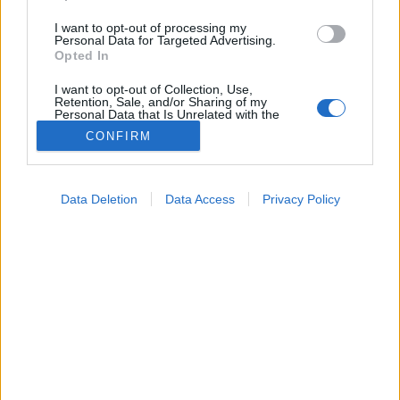
I want to opt-out of processing my
Personal Data for Targeted Advertising.
Opted In
I want to opt-out of Collection, Use,
Retention, Sale, and/or Sharing of my
Színes
Personal Data that Is Unrelated with the
2026. április 13. 06:14
Purposes for which it was collected.
CONFIRM
Megosztás
Küldés
Küldés Messengeren
Opted Out
Google consents
Petrás Gabriella
Data Deletion
Data Access
Privacy Policy
I want to allow Google to enable storage
online szerkesztő
related to advertising like cookies on web or
device identifiers in apps.
Miért van az, hogy ha valami jó történik velünk,
I want to allow my user data to be sent to
Google for online advertising purposes.
boldogok vagyunk, sírni kezdünk?
I want to allow Google to send me
personalized advertising.
I want to allow Google to enable storage