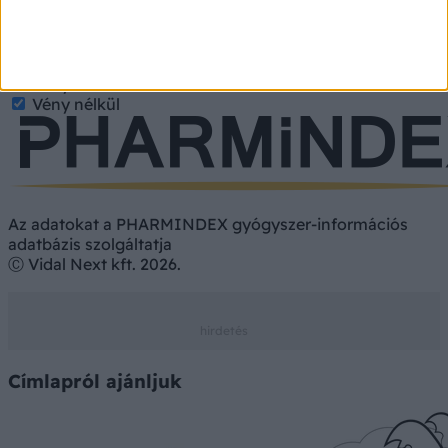
Gyógyszer
Hatóanyag
Gyógyszer
Étrend-kiegészítő
Vényköteles
Vény nélkül
Az adatokat a PHARMINDEX gyógyszer-információs
adatbázis szolgáltatja
Ⓒ Vidal Next kft. 2026.
Címlapról ajánljuk