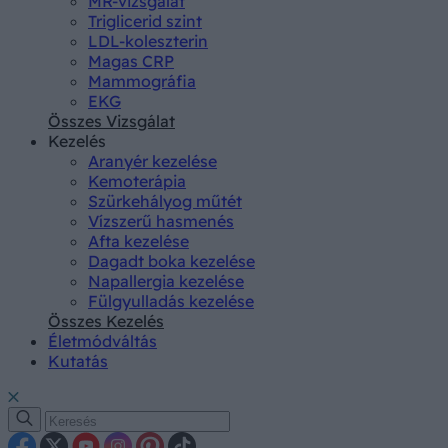
MR-vizsgálat
Triglicerid szint
LDL-koleszterin
Magas CRP
Mammográfia
EKG
Összes Vizsgálat
Kezelés
Aranyér kezelése
Kemoterápia
Szürkehályog műtét
Vízszerű hasmenés
Afta kezelése
Dagadt boka kezelése
Napallergia kezelése
Fülgyulladás kezelése
Összes Kezelés
Életmódváltás
Kutatás