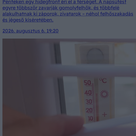
Pénteken egy hidegfront éri el a térséget. A napsütést
egyre többször zavarják gomolyfelhők, és többfelé
alakulhatnak ki záporok, zivatarok – néhol felhőszakadás
és jégeső kíséretében.
2026. augusztus 6. 19:20