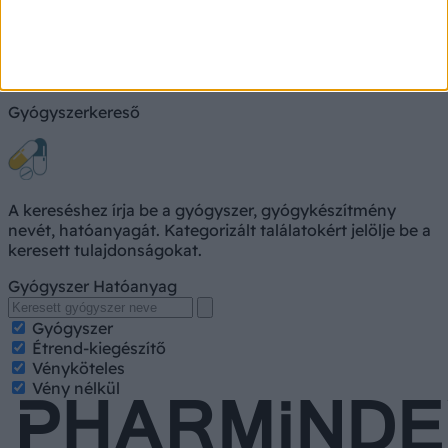
Keresés
Gyógyszerkereső
A kereséshez írja be a gyógyszer, gyógykészítmény
nevét, hatóanyagát. Kategorizált találatokért jelölje be a
keresett tulajdonságokat.
Gyógyszer
Hatóanyag
Gyógyszer
Étrend-kiegészítő
Vényköteles
Vény nélkül