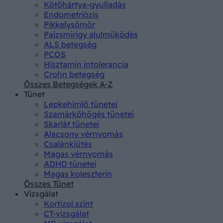
Kötőhártya-gyulladás
Endometriózis
Pikkelysömör
Pajzsmirigy alulműködés
ALS betegség
PCOS
Hisztamin intolerancia
Crohn betegség
Összes Betegségek A-Z
Tünet
Lepkehimlő tünetei
Szamárköhögés tünetei
Skarlát tünetei
Alacsony vérnyomás
Csalánkiütés
Magas vérnyomás
ADHD tünetei
Magas koleszterin
Összes Tünet
Vizsgálat
Kortizol szint
CT-vizsgálat