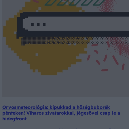
Orvosmeteorológia: kipukkad a hőségbuborék
pénteken! Viharos zivatarokkal, jégesővel csap le a
hidegfront