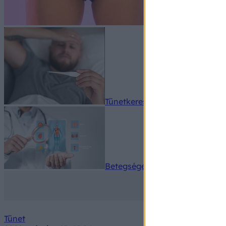
Tünetkereső
Betegségek A-Z
Tünet