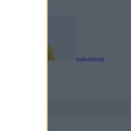
rkereső
Kalkulátorok