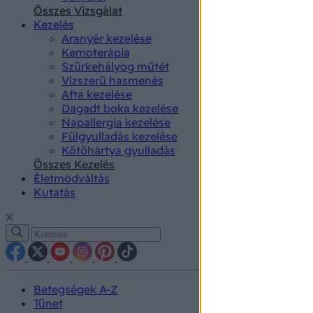
authenti
Összes Vizsgálat
Kezelés
Aranyér kezelése
Kemoterápia
Szürkehályog műtét
Vízszerű hasmenés
Afta kezelése
Dagadt boka kezelése
Napallergia kezelése
Fülgyulladás kezelése
Kötőhártya gyulladás
Összes Kezelés
Életmódváltás
Kutatás
Betegségek A-Z
Tünet