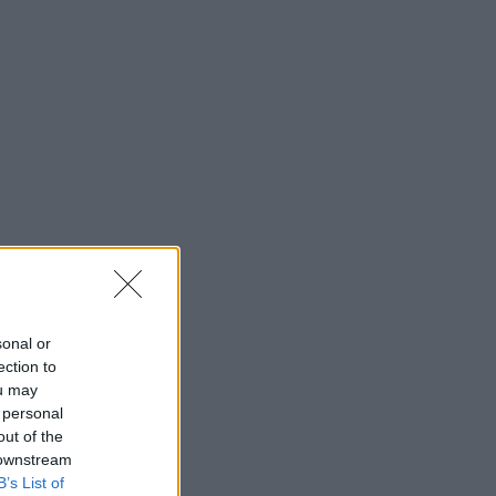
sonal or
ection to
ou may
 personal
out of the
 downstream
B’s List of