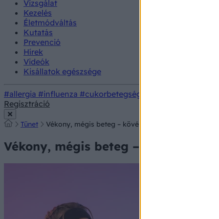
Vizsgálat
Kezelés
Életmódváltás
Kutatás
Prevenció
Hírek
Videók
Kisállatok egészsége
#allergia
#influenza
#cukorbetegség
#orvosmeteorológi
Regisztráció
Tünet
Vékony, mégis beteg – kövér, mégis egészséges? Í
Vékony, mégis beteg – kövér, mégi