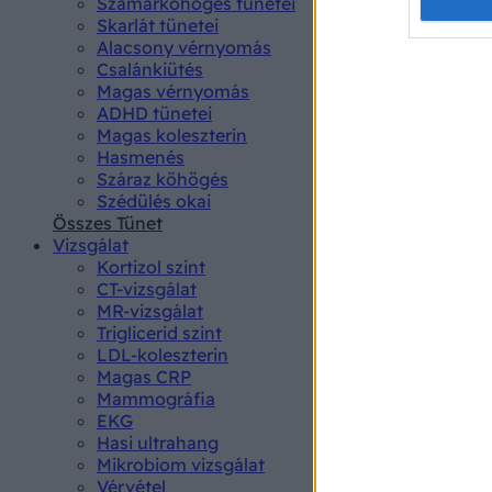
Opted 
Szamárköhögés tünetei
Skarlát tünetei
Alacsony vérnyomás
Google 
Csalánkiütés
Magas vérnyomás
I want t
ADHD tünetei
web or d
Magas koleszterin
Hasmenés
I want t
Száraz köhögés
purpose
Szédülés okai
Összes Tünet
I want 
Vizsgálat
Kortizol szint
I want t
CT-vizsgálat
web or d
MR-vizsgálat
Triglicerid szint
LDL-koleszterin
I want t
Magas CRP
or app.
Mammográfia
EKG
I want t
Hasi ultrahang
Mikrobiom vizsgálat
I want t
Vérvétel