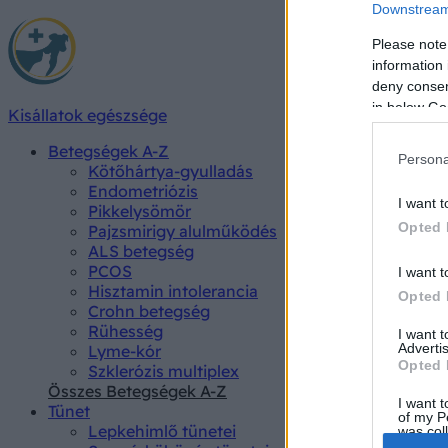
Downstream 
Please note
information 
deny consent
in below Go
Kisállatok egészsége
Betegségek A-Z
Persona
Kötőhártya-gyulladás
Endometriózis
I want t
Pikkelysömör
Opted 
Pajzsmirigy alulműködés
ALS betegség
PCOS
I want t
Hisztamin intolerancia
Opted 
Crohn betegség
Rühesség
I want 
Advertis
Lyme-kór
Opted 
Szklerózis multiplex
Összes Betegségek A-Z
I want t
Tünet
of my P
Lepkehimlő tünetei
was col