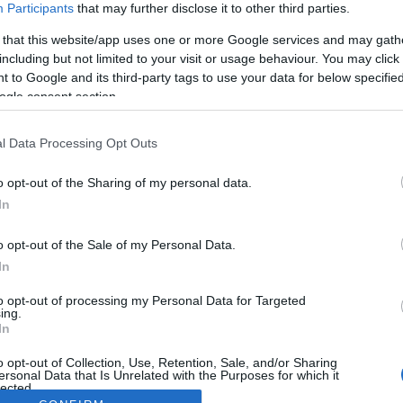
Participants
that may further disclose it to other third parties.
 that this website/app uses one or more Google services and may gath
including but not limited to your visit or usage behaviour. You may click 
 to Google and its third-party tags to use your data for below specifi
ogle consent section.
l Data Processing Opt Outs
o opt-out of the Sharing of my personal data.
In
o opt-out of the Sale of my Personal Data.
In
to opt-out of processing my Personal Data for Targeted
ing.
In
o opt-out of Collection, Use, Retention, Sale, and/or Sharing
ersonal Data that Is Unrelated with the Purposes for which it
lected.