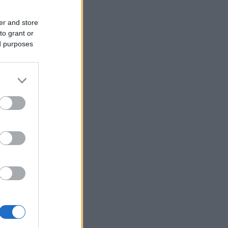
er and store
to grant or
ed purposes