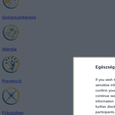
Gyógyszerkereső
Allergia
Egészség
If you wish 
Prevenció
sensitive in
confirm you
continue se
information 
further disc
participants
Fókuszban