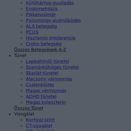
Kötőhártya-gyulladás
Endometriózis
Pikkelysömör
Pajzsmirigy alulműködés
ALS betegség
PCOS
Hisztamin intolerancia
Crohn betegség
Összes Betegségek A-Z
Tünet
Lepkehimlő tünetei
Szamárköhögés tünetei
Skarlát tünetei
Alacsony vérnyomás
Csalánkiütés
Magas vérnyomás
ADHD tünetei
Magas koleszterin
Összes Tünet
Vizsgálat
Kortizol szint
CT-vizsgálat