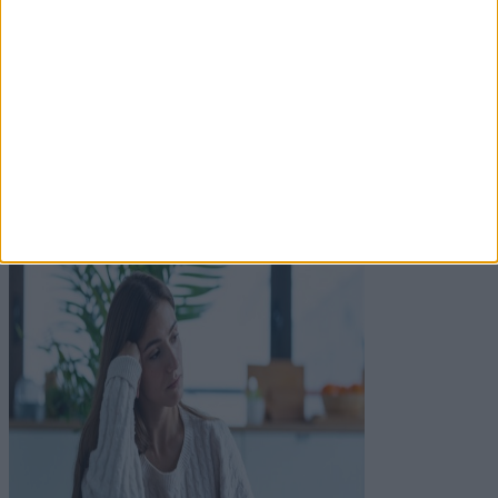
American Psychological Association (
APA
)
National Institute of Mental Health (
NIMH
)
Mayo Clinic
Hasznos tudnivalók, cikkek érzelmi
tompultság témában