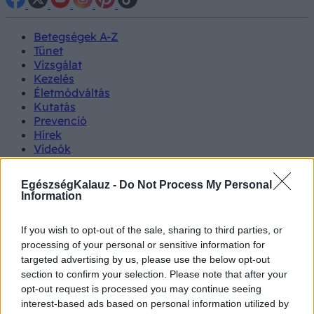
Betegségek A-Z
Tünet
Vizsgálat
Kezelés
Életmódváltás
Kutatás
Prevenció
Hírek
Videók
Kisállatok egészsége
EgészségKalauz -
Do Not Process My Personal
#allergia
#influenza
#cukorbetegség
Information
#orvosmeteorológia
#vérnyomás
#stroke
#rákbetegség
#pajzsmirigy
#reflux
#ekcéma
#herpesz
If you wish to opt-out of the sale, sharing to third parties, or
Regisztráció
processing of your personal or sensitive information for
targeted advertising by us, please use the below opt-out
section to confirm your selection. Please note that after your
opt-out request is processed you may continue seeing
interest-based ads based on personal information utilized by
Tünet
Érzelmi tompultság