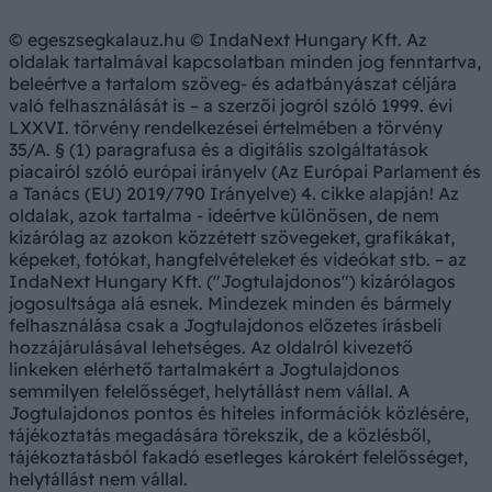
© egeszsegkalauz.hu © IndaNext Hungary Kft. Az
oldalak tartalmával kapcsolatban minden jog fenntartva,
beleértve a tartalom szöveg- és adatbányászat céljára
való felhasználását is – a szerzői jogról szóló 1999. évi
LXXVI. törvény rendelkezései értelmében a törvény
35/A. § (1) paragrafusa és a digitális szolgáltatások
piacairól szóló európai irányelv (Az Európai Parlament és
a Tanács (EU) 2019/790 Irányelve) 4. cikke alapján! Az
oldalak, azok tartalma - ideértve különösen, de nem
kizárólag az azokon közzétett szövegeket, grafikákat,
képeket, fotókat, hangfelvételeket és videókat stb. – az
IndaNext Hungary Kft. ("Jogtulajdonos") kizárólagos
jogosultsága alá esnek. Mindezek minden és bármely
felhasználása csak a Jogtulajdonos előzetes írásbeli
hozzájárulásával lehetséges. Az oldalról kivezető
linkeken elérhető tartalmakért a Jogtulajdonos
semmilyen felelősséget, helytállást nem vállal. A
Jogtulajdonos pontos és hiteles információk közlésére,
tájékoztatás megadására törekszik, de a közlésből,
tájékoztatásból fakadó esetleges károkért felelősséget,
helytállást nem vállal.