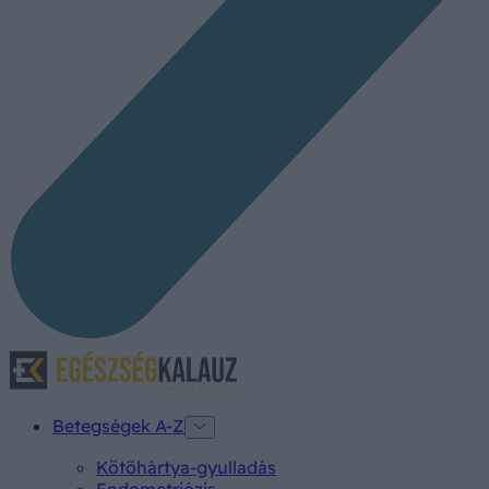
Betegségek A-Z
Kötőhártya-gyulladás
Endometriózis