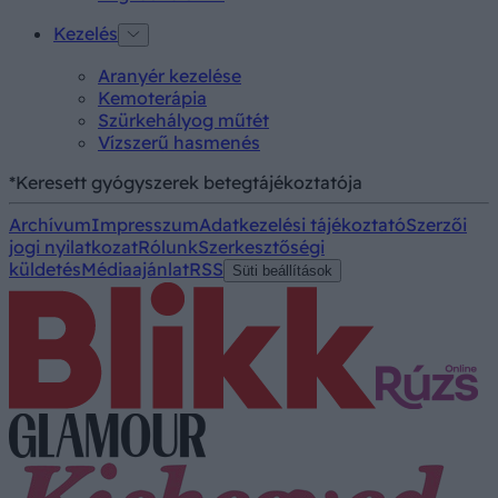
Kezelés
Aranyér kezelése
Kemoterápia
Szürkehályog műtét
Vízszerű hasmenés
*Keresett gyógyszerek betegtájékoztatója
Archívum
Impresszum
Adatkezelési tájékoztató
Szerzői
jogi nyilatkozat
Rólunk
Szerkesztőségi
küldetés
Médiaajánlat
RSS
Süti beállítások