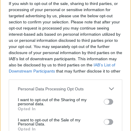
If you wish to opt-out of the sale, sharing to third parties, or
Fájdalmas vizeletürítés
processing of your personal or sensitive information for
targeted advertising by us, please use the below opt-out
section to confirm your selection. Please note that after your
Mire utal a fájdalmas vizeletürítés?
opt-out request is processed you may continue seeing
interest-based ads based on personal information utilized by
us or personal information disclosed to third parties prior to
A
fájdalmas vizeletürítés
olyan tünet, amely
your opt-out. You may separately opt-out of the further
égő, csípő vagy görcsös fájdalommal jár a vizelet
disclosure of your personal information by third parties on the
IAB’s list of downstream participants. This information may
ürítése során. Gyakran társulhat más alsó húgyúti
also be disclosed by us to third parties on the
IAB’s List of
panaszokkal, például gyakori vizelési ingerrel,
Downstream Participants
that may further disclose it to other
nehezített vizeletürítéssel vagy akár véres
third parties.
vizelettel. A stranguria nem önálló betegség,
Please note that this website/app uses one or more Google
Personal Data Processing Opt Outs
hanem egy mögöttes állapot vagy fertőzés
services and may gather and store information including but
not limited to your visit or usage behaviour. You may click to
I want to opt-out of the Sharing of my
tünete, amely megszüntetéséhez megfelelő
personal data.
grant or deny consent to Google and its third-party tags to
kivizsgálás és kezelés szükséges.
Opted In
use your data for below specified purposes in below Google
consent section.
I want to opt-out of the Sale of my
A fájdalmas vizeletürítés
Personal Data.
Opted In