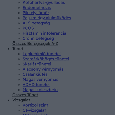
Kötőhártya-gyulladás
Endometriózis
Pikkelysömör
Pajzsmirigy alulműködés
ALS betegség
PCOS
Hisztamin intolerancia
Crohn betegség
Összes Betegségek A-Z
Tünet
Lepkehimlő tünetei
Szamárköhögés tünetei
Skarlát tünetei
Alacsony vérnyomás
Csalánkiütés
Magas vérnyomás
ADHD tünetei
Magas koleszterin
Összes Tünet
Vizsgálat
Kortizol szint
CT-vizsgálat