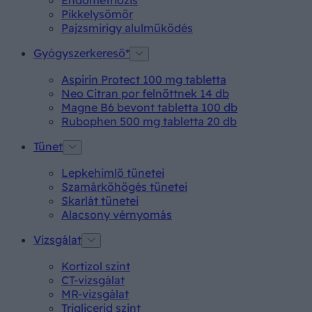
Pikkelysömör
Pajzsmirigy alulműködés
Gyógyszerkereső*
Aspirin Protect 100 mg tabletta
Neo Citran por felnőttnek 14 db
Magne B6 bevont tabletta 100 db
Rubophen 500 mg tabletta 20 db
Tünet
Lepkehimlő tünetei
Szamárköhögés tünetei
Skarlát tünetei
Alacsony vérnyomás
Vizsgálat
Kortizol szint
CT-vizsgálat
MR-vizsgálat
Triglicerid szint