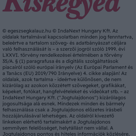
© egeszsegkalauz.hu © IndaNext Hungary Kft. Az
oldalak tartalmával kapcsolatban minden jog fenntartva,
beleértve a tartalom szöveg- és adatbányászat céljára
való felhasználását is – a szerzői jogról szóló 1999. évi
LXXVI. törvény rendelkezései értelmében a törvény
35/A. § (1) paragrafusa és a digitális szolgáltatások
piacairól szóló európai irányelv (Az Európai Parlament és
a Tanács (EU) 2019/790 Irányelve) 4. cikke alapján! Az
oldalak, azok tartalma - ideértve különösen, de nem
kizárólag az azokon közzétett szövegeket, grafikákat,
képeket, fotókat, hangfelvételeket és videókat stb. – az
IndaNext Hungary Kft. ("Jogtulajdonos") kizárólagos
jogosultsága alá esnek. Mindezek minden és bármely
felhasználása csak a Jogtulajdonos előzetes írásbeli
hozzájárulásával lehetséges. Az oldalról kivezető
linkeken elérhető tartalmakért a Jogtulajdonos
semmilyen felelősséget, helytállást nem vállal. A
Jogtulajdonos pontos és hiteles információk közlésére,