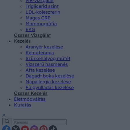
MR-vizsgálat
Triglicerid szint
LDL-koleszterin
Magas CRP
Mammográfia
EKG
Összes Vizsgálat
Kezelés
Aranyér kezelése
Kemoterápia
Szürkehályog műtét
Vízszerű hasmenés
Afta kezelése
Dagadt boka kezelése
Napallergia kezelése
Fülgyulladás kezelése
Összes Kezelés
Életmódváltás
Kutatás