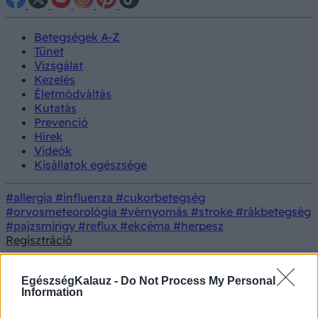
Betegségek A-Z
Tünet
Vizsgálat
Kezelés
Életmódváltás
Kutatás
Prevenció
Hírek
Videók
Kisállatok egészsége
#allergia
#influenza
#cukorbetegség
#orvosmeteorológia
#vérnyomás
#stroke
#rákbetegség
#pajzsmirigy
#reflux
#ekcéma
#herpesz
Regisztráció
EgészségKalauz -
Do Not Process My Personal
Information
Tünet
Fájdalmas vizeletürítés