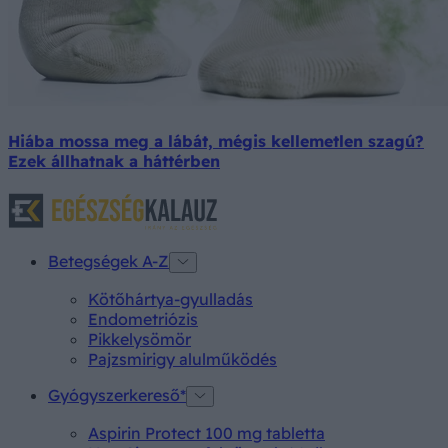
Hiába mossa meg a lábát, mégis kellemetlen szagú?
Ezek állhatnak a háttérben
Betegségek A-Z
Kötőhártya-gyulladás
Endometriózis
Pikkelysömör
Pajzsmirigy alulműködés
Gyógyszerkereső*
Aspirin Protect 100 mg tabletta