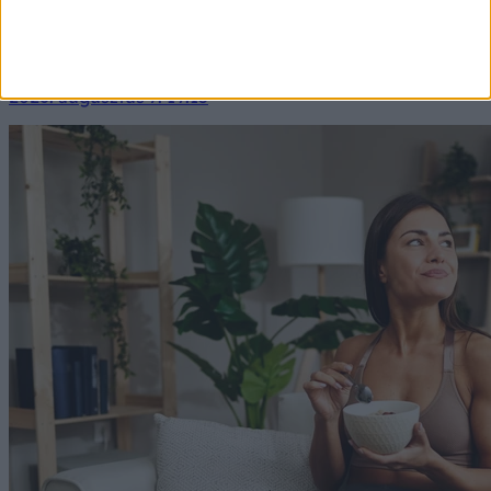
Nem erre vártunk a hidegfront után! A szél enyhülést
hoz, de feszültséget is: mutatjuk, mire figyelmeztet a
meteogyógyász a a hétvégi napkon.
2026. augusztus 7. 19:15