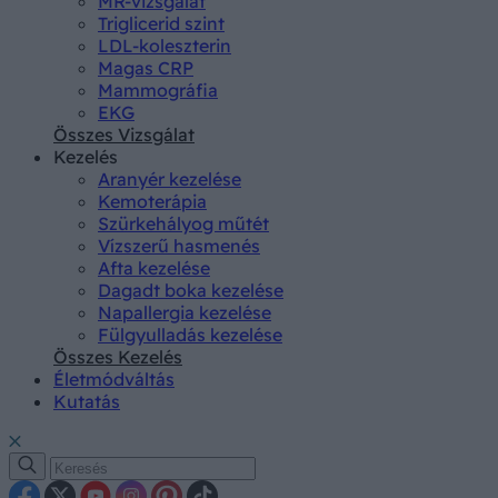
MR-vizsgálat
Triglicerid szint
LDL-koleszterin
Magas CRP
Mammográfia
EKG
Összes Vizsgálat
Kezelés
Aranyér kezelése
Kemoterápia
Szürkehályog műtét
Vízszerű hasmenés
Afta kezelése
Dagadt boka kezelése
Napallergia kezelése
Fülgyulladás kezelése
Összes Kezelés
Életmódváltás
Kutatás