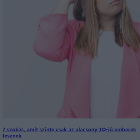
7 szokás, amit szinte csak az alacsony IQ-jú emberek
tesznek