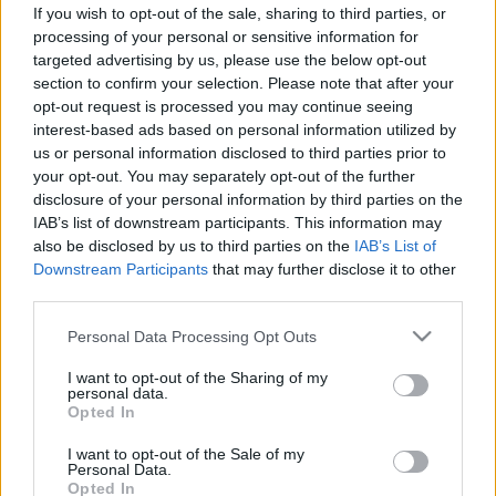
If you wish to opt-out of the sale, sharing to third parties, or
Elmúlt már 18 éves?
Ezen az oldalon felnőtt tartalom
processing of your personal or sensitive information for
található!
targeted advertising by us, please use the below opt-out
Igen
Nem
section to confirm your selection. Please note that after your
Fájdalom, viszketés? Ugyanaz a tünet többféle
opt-out request is processed you may continue seeing
Tünet
nemi betegségre is utalhat
interest-based ads based on personal information utilized by
us or personal information disclosed to third parties prior to
Fájdalom, viszketés? Ugyanaz a
your opt-out. You may separately opt-out of the further
disclosure of your personal information by third parties on the
tünet többféle nemi betegségre is
IAB’s list of downstream participants. This information may
utalhat
also be disclosed by us to third parties on the
IAB’s List of
Downstream Participants
that may further disclose it to other
third parties.
Please note that this website/app uses one or more Google
Personal Data Processing Opt Outs
services and may gather and store information including but
not limited to your visit or usage behaviour. You may click to
I want to opt-out of the Sharing of my
personal data.
grant or deny consent to Google and its third-party tags to
Opted In
use your data for below specified purposes in below Google
consent section.
I want to opt-out of the Sale of my
Personal Data.
Opted In