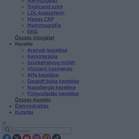
MR-vizsgálat
Triglicerid szint
LDL-koleszterin
Magas CRP
Mammográfia
EKG
Összes Vizsgálat
Kezelés
Aranyér kezelése
Kemoterápia
Szürkehályog műtét
Vízszerű hasmenés
Afta kezelése
Dagadt boka kezelése
Napallergia kezelése
Fülgyulladás kezelése
Összes Kezelés
Életmódváltás
Kutatás