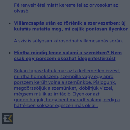
Félrenyelt étel miatt kereste fel az orvosokat az
olvasó.
Villámcsapás után ez történik a szervezetben: új
kutatás mutatta meg, mi zajlik pontosan ilyenkor
A szív is súlyosan károsodhat villámcsapás során.
Mintha mindig lenne valami a szemében? Nem
csak egy porszem okozhat idegentestérzést
Sokan tapasztaltuk már azt a kellemetlen érzést,
mintha homokszem, szempilla vagy egy apró
porszem került volna a szemünkbe. Pislogunk,
megdörzsöljük a szemünket, kiöblítjük vízzel,
mégsem múlik az irritáció. Ilyenkor azt
gondolhatjuk, hogy bent maradt valami, pedig a
háttérben sokszor egészen más ok áll.