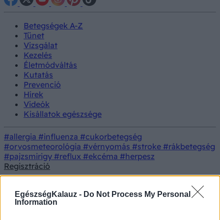
Betegségek A-Z
Tünet
Vizsgálat
Kezelés
Életmódváltás
Kutatás
Prevenció
Hírek
Videók
Kisállatok egészsége
#allergia
#influenza
#cukorbetegség
#orvosmeteorológia
#vérnyomás
#stroke
#rákbetegség
#pajzsmirigy
#reflux
#ekcéma
#herpesz
Regisztráció
18+
EgészségKalauz -
Do Not Process My Personal
Information
Felnőtt tartalom