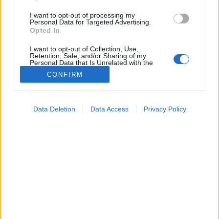
I want to opt-out of processing my
Personal Data for Targeted Advertising.
Opted In
I want to opt-out of Collection, Use,
Retention, Sale, and/or Sharing of my
Personal Data that Is Unrelated with the
Purposes for which it was collected.
CONFIRM
Opted Out
Google consents
Data Deletion
Data Access
Privacy Policy
I want to allow Google to enable storage
related to advertising like cookies on web or
device identifiers in apps.
I want to allow my user data to be sent to
Google for online advertising purposes.
Tünet
I want to allow Google to send me
2026. március 17. 09:24
personalized advertising.
Megosztás
Küldés
Küldés Messengeren
I want to allow Google to enable storage