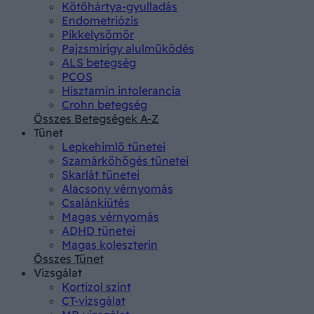
Kötőhártya-gyulladás
Endometriózis
Pikkelysömör
Pajzsmirigy alulműködés
ALS betegség
PCOS
Hisztamin intolerancia
Crohn betegség
Összes Betegségek A-Z
Tünet
Lepkehimlő tünetei
Szamárköhögés tünetei
Skarlát tünetei
Alacsony vérnyomás
Csalánkiütés
Magas vérnyomás
ADHD tünetei
Magas koleszterin
Összes Tünet
Vizsgálat
Kortizol szint
CT-vizsgálat