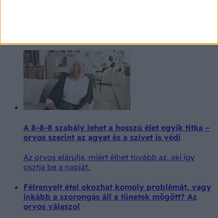
emiatt a 65 éves nő
A „meghalok a boldogságtól” majdnem szó szerint
valóra vált.
A 8-8-8 szabály lehet a hosszú élet egyik titka –
orvos szerint az agyat és a szívet is védi
Az orvos elárulja, miért élhet tovább az, aki így
osztja be a napját.
Félrenyelt étel okozhat komoly problémát, vagy
inkább a szorongás áll a tünetek mögött? Az
orvos válaszol