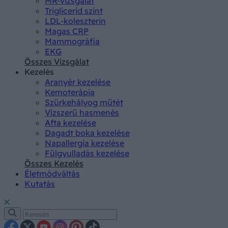
MR-vizsgálat
Triglicerid szint
LDL-koleszterin
Magas CRP
Mammográfia
EKG
Összes Vizsgálat
Kezelés
Aranyér kezelése
Kemoterápia
Szürkehályog műtét
Vízszerű hasmenés
Afta kezelése
Dagadt boka kezelése
Napallergia kezelése
Fülgyulladás kezelése
Összes Kezelés
Életmódváltás
Kutatás