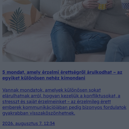
5 mondat, amely érzelmi érettségről árulkodhat – az
egyiket különösen nehéz kimondani
Vannak mondatok, amelyek különösen sokat
elárulhatnak arról, hogyan kezeljük a konfliktusokat, a
stresszt és saját érzelmeinket – az érzelmileg érett
emberek kommunikációjában pedig bizonyos fordulatok
gyakrabban visszaköszönhetnek.
2026. augusztus 7. 12:34