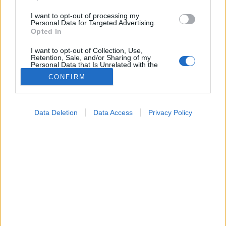
I want to opt-out of processing my
Personal Data for Targeted Advertising.
Opted In
I want to opt-out of Collection, Use,
Retention, Sale, and/or Sharing of my
Personal Data that Is Unrelated with the
Purposes for which it was collected.
CONFIRM
Opted Out
Tünet
2026. március 07. 07:04
Google consents
Megosztás
Küldés
Küldés Messengeren
Data Deletion
Data Access
Privacy Policy
I want to allow Google to enable storage
related to advertising like cookies on web or
Petrás Gabriella
device identifiers in apps.
online szerkesztő
I want to allow my user data to be sent to
Google for online advertising purposes.
Ha a rekedtség visszatér, vagy hetekig fennáll,
I want to allow Google to send me
érdemes komolyabban venni a tünetet.
personalized advertising.
I want to allow Google to enable storage