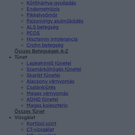
Kötőhártya-gyulladás
Endometriózis
Pikkelysömör
Pajzsmirigy alulműködés
ALS betegség
PCOS
Hisztamin intolerancia
Crohn betegség
Összes Betegségek A-Z
Tünet
Lepkehimlő tünetei
Szamárköhögés tünetei
Skarlát tünetei
Alacsony vérnyomás
Csalánkiütés
Magas vérnyomás
ADHD tünetei
Magas koleszterin
Összes Tünet
Vizsgálat
Kortizol szint
CT-vizsgálat