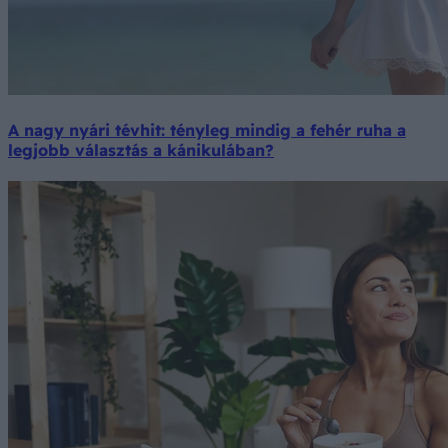
A nagy nyári tévhit: tényleg mindig a fehér ruha a
legjobb választás a kánikulában?