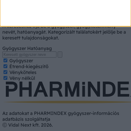
A kereséshez írja be a gyógyszer, gyógykészítmény
nevét, hatóanyagát. Kategorizált találatokért jelölje be a
keresett tulajdonságokat.
Gyógyszer
Hatóanyag
Gyógyszer
Étrend-kiegészítő
Vényköteles
Vény nélkül
Az adatokat a PHARMINDEX gyógyszer-információs
adatbázis szolgáltatja
Ⓒ Vidal Next kft. 2026.