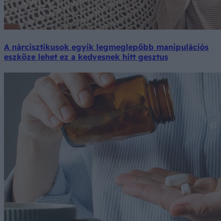
A nárcisztikusok egyik legmeglepőbb manipulációs
eszköze lehet ez a kedvesnek hitt gesztus