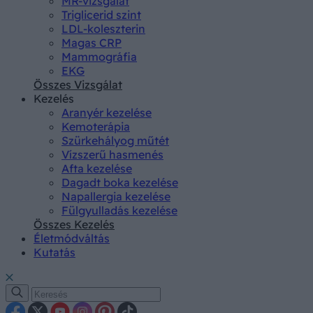
MR-vizsgálat
Triglicerid szint
LDL-koleszterin
Magas CRP
Mammográfia
EKG
Összes Vizsgálat
Kezelés
Aranyér kezelése
Kemoterápia
Szürkehályog műtét
Vízszerű hasmenés
Afta kezelése
Dagadt boka kezelése
Napallergia kezelése
Fülgyulladás kezelése
Összes Kezelés
Életmódváltás
Kutatás