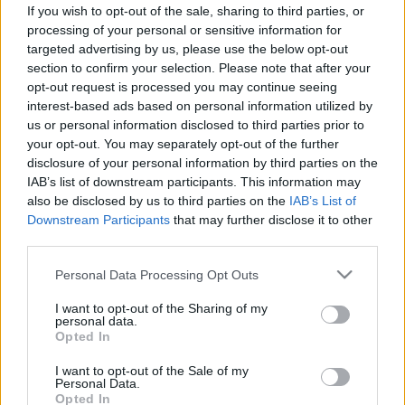
egye, igya, ha nehezen megy a
If you wish to opt-out of the sale, sharing to third parties, or
székelés
processing of your personal or sensitive information for
targeted advertising by us, please use the below opt-out
section to confirm your selection. Please note that after your
opt-out request is processed you may continue seeing
interest-based ads based on personal information utilized by
us or personal information disclosed to third parties prior to
your opt-out. You may separately opt-out of the further
disclosure of your personal information by third parties on the
IAB’s list of downstream participants. This information may
also be disclosed by us to third parties on the
IAB’s List of
Downstream Participants
that may further disclose it to other
third parties.
Please note that this website/app uses one or more Google
Personal Data Processing Opt Outs
services and may gather and store information including but
not limited to your visit or usage behaviour. You may click to
I want to opt-out of the Sharing of my
personal data.
grant or deny consent to Google and its third-party tags to
Opted In
use your data for below specified purposes in below Google
consent section.
I want to opt-out of the Sale of my
Personal Data.
Opted In