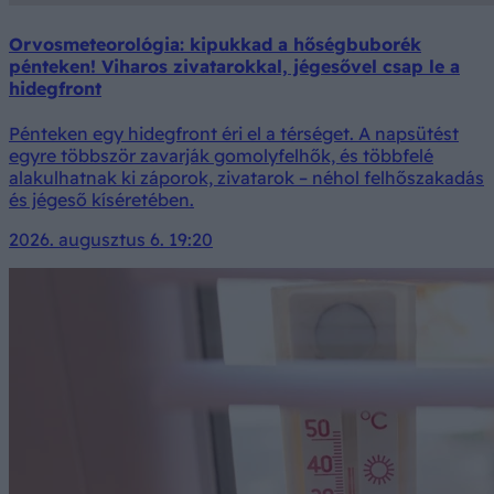
Orvosmeteorológia: kipukkad a hőségbuborék
pénteken! Viharos zivatarokkal, jégesővel csap le a
hidegfront
Pénteken egy hidegfront éri el a térséget. A napsütést
egyre többször zavarják gomolyfelhők, és többfelé
alakulhatnak ki záporok, zivatarok – néhol felhőszakadás
és jégeső kíséretében.
2026. augusztus 6. 19:20