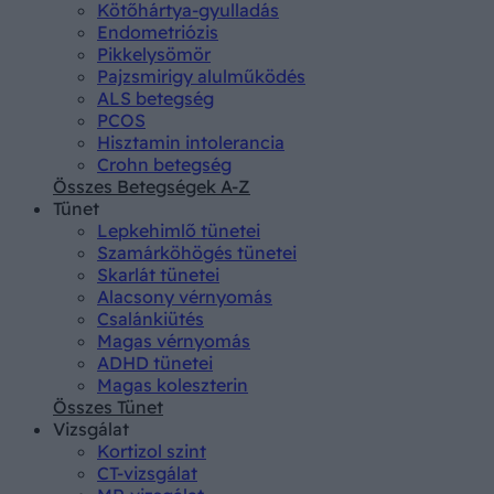
Kötőhártya-gyulladás
Endometriózis
Pikkelysömör
Pajzsmirigy alulműködés
ALS betegség
PCOS
Hisztamin intolerancia
Crohn betegség
Összes Betegségek A-Z
Tünet
Lepkehimlő tünetei
Szamárköhögés tünetei
Skarlát tünetei
Alacsony vérnyomás
Csalánkiütés
Magas vérnyomás
ADHD tünetei
Magas koleszterin
Összes Tünet
Vizsgálat
Kortizol szint
CT-vizsgálat