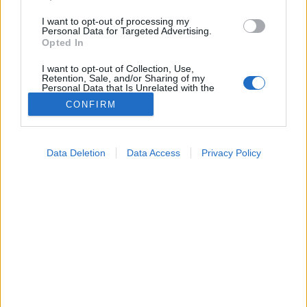
I want to opt-out of processing my
Personal Data for Targeted Advertising.
Opted In
I want to opt-out of Collection, Use,
Retention, Sale, and/or Sharing of my
Personal Data that Is Unrelated with the
Purposes for which it was collected.
CONFIRM
Opted Out
Tünet
Google consents
2025. április 27. 07:04
Data Deletion
Data Access
Privacy Policy
Megosztás
Küldés
Küldés Messengeren
I want to allow Google to enable storage
related to advertising like cookies on web or
device identifiers in apps.
Petrás Gabriella
online szerkesztő
I want to allow my user data to be sent to
Google for online advertising purposes.
I want to allow Google to send me
A tartós székrekedés, valamint a kemény széklet a
personalized advertising.
fiatalok és sz idősek mindennapjait egyaránt
I want to allow Google to enable storage