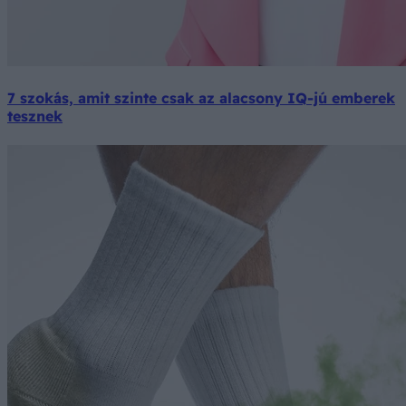
7 szokás, amit szinte csak az alacsony IQ-jú emberek
tesznek