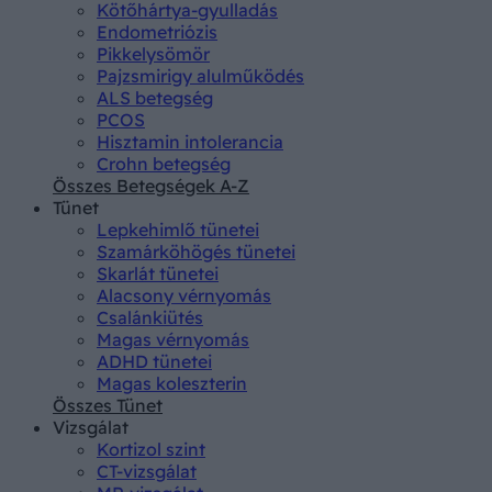
Kötőhártya-gyulladás
Endometriózis
Pikkelysömör
Pajzsmirigy alulműködés
ALS betegség
PCOS
Hisztamin intolerancia
Crohn betegség
Összes Betegségek A-Z
Tünet
Lepkehimlő tünetei
Szamárköhögés tünetei
Skarlát tünetei
Alacsony vérnyomás
Csalánkiütés
Magas vérnyomás
ADHD tünetei
Magas koleszterin
Összes Tünet
Vizsgálat
Kortizol szint
CT-vizsgálat