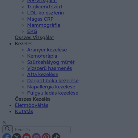
MR-vizsgálat
Triglicerid szint
LDL-koleszterin
Magas CRP
Mammográfia
EKG
Összes Vizsgálat
Kezelés
Aranyér kezelése
Kemoterápia
Szürkehályog műtét
Vízszerű hasmenés
Afta kezelése
Dagadt boka kezelése
Napallergia kezelése
Fülgyulladás kezelése
Összes Kezelés
Életmódváltás
Kutatás