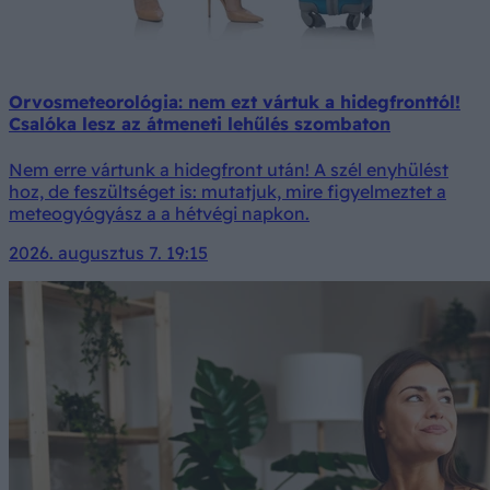
Orvosmeteorológia: nem ezt vártuk a hidegfronttól!
Csalóka lesz az átmeneti lehűlés szombaton
Nem erre vártunk a hidegfront után! A szél enyhülést
hoz, de feszültséget is: mutatjuk, mire figyelmeztet a
meteogyógyász a a hétvégi napkon.
2026. augusztus 7. 19:15