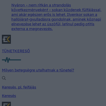
Nyáron – nem ritkán a strandolás
következményeként – sokan küzdenek fülfájással,
ami akár egészen erős is lehet. Ilyenkor sokan a
hallójárat-gyulladásra gondolnak, aminek köznapi
elnevezése lehet az úszófül, latinul pedig otitis
externa a megnevezés.
TÜNETKERESŐ
Milyen betegségre utalhatnak a tünetei?
Keresés, pl. fejfájás
Keresés