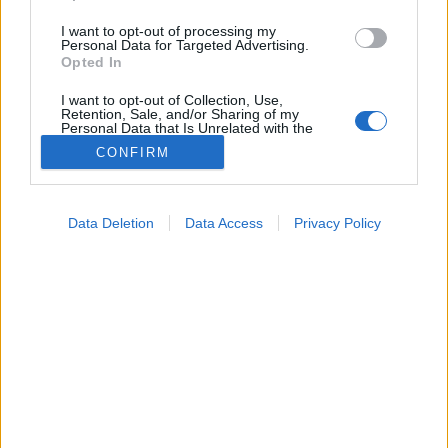
I want to opt-out of processing my
Personal Data for Targeted Advertising.
Opted In
I want to opt-out of Collection, Use,
Retention, Sale, and/or Sharing of my
Personal Data that Is Unrelated with the
Purposes for which it was collected.
CONFIRM
Opted Out
Vizsgálat
2026. június 03. 15:24
Google consents
Megosztás
Küldés
Küldés Messengeren
Data Deletion
Data Access
Privacy Policy
I want to allow Google to enable storage
related to advertising like cookies on web or
Tomanóczy Andrea
device identifiers in apps.
szerkesztő
I want to allow my user data to be sent to
Google for online advertising purposes.
Bizonyos helyzetekben igenis szükség van a
I want to allow Google to send me
gyermekeknél laborvizsgálatra.
personalized advertising.
I want to allow Google to enable storage