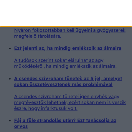
A nyári hőség tönkreteheti a gyógyszereit – és
ezt lehet, hogy észre sem veszi
Nyáron fokozottabban kell ügyelni a gyógyszerek
megfelelő tárolására.
Ezt jelenti az, ha mindig emlékszik az álmaira
A tudósok szerint sokat elárulhat az agy
működéséről, ha mindig emlékszik az álmaira.
A csendes szívroham tünetei: az 5 jel, amelyet
sokan összetévesztenek más problémával
A csendes szívroham tünetei igen enyhék vagy
megtévesztők lehetnek, ezért sokan nem is veszik
észre, hogy infarktusuk volt.
Fáj a füle strandolás után? Ezt tanácsolja az
orvos