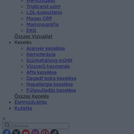
MR-vizsgálat
Triglicerid szint
LDL-koleszterin
Magas CRP
Mammográfia
EKG
Összes Vizsgálat
Kezelés
Aranyér kezelése
Kemoterápia
Szürkehályog műtét
Vízszerű hasmenés
Afta kezelése
Dagadt boka kezelése
Napallergia kezelése
Fülgyulladás kezelése
Összes Kezelés
Életmódváltás
Kutatás