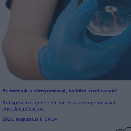
Ez történik a vérnyomással, ha több vizet iszunk!
&nbsp;Nem is gondolná, mit tesz a vérnyomásával
egyetlen pohár víz.
2026. augusztus 8. 04:14