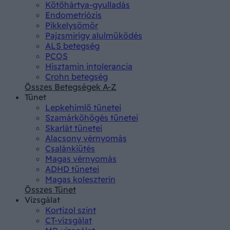
Kötőhártya-gyulladás
Endometriózis
Pikkelysömör
Pajzsmirigy alulműködés
ALS betegség
PCOS
Hisztamin intolerancia
Crohn betegség
Összes Betegségek A-Z
Tünet
Lepkehimlő tünetei
Szamárköhögés tünetei
Skarlát tünetei
Alacsony vérnyomás
Csalánkiütés
Magas vérnyomás
ADHD tünetei
Magas koleszterin
Összes Tünet
Vizsgálat
Kortizol szint
CT-vizsgálat