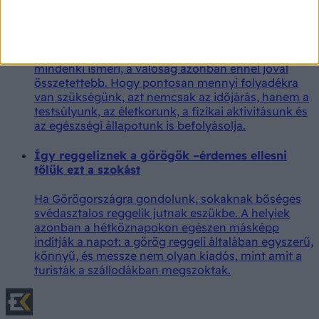
Ennyi vizet kellene innia naponta a testsúlya
alapján
A napi két liter vízre vonatkozó tanácsot szinte
mindenki ismeri, a valóság azonban ennél jóval
összetettebb. Hogy pontosan mennyi folyadékra
van szükségünk, azt nemcsak az időjárás, hanem a
testsúlyunk, az életkorunk, a fizikai aktivitásunk és
az egészségi állapotunk is befolyásolja.
Így reggeliznek a görögök –érdemes ellesni
tőlük ezt a szokást
Ha Görögországra gondolunk, sokaknak bőséges
svédasztalos reggelik jutnak eszükbe. A helyiek
azonban a hétköznapokon egészen másképp
indítják a napot: a görög reggeli általában egyszerű,
könnyű, és messze nem olyan kiadós, mint amit a
turisták a szállodákban megszoktak.