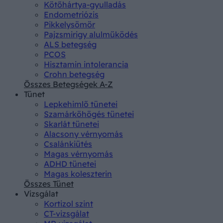
Kötőhártya-gyulladás
Endometriózis
Pikkelysömör
Pajzsmirigy alulműködés
ALS betegség
PCOS
Hisztamin intolerancia
Crohn betegség
Összes Betegségek A-Z
Tünet
Lepkehimlő tünetei
Szamárköhögés tünetei
Skarlát tünetei
Alacsony vérnyomás
Csalánkiütés
Magas vérnyomás
ADHD tünetei
Magas koleszterin
Összes Tünet
Vizsgálat
Kortizol szint
CT-vizsgálat