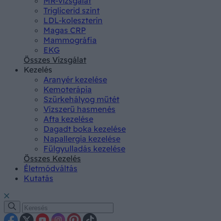
MR-vizsgálat
Triglicerid szint
LDL-koleszterin
Magas CRP
Mammográfia
EKG
Összes Vizsgálat
Kezelés
Aranyér kezelése
Kemoterápia
Szürkehályog műtét
Vízszerű hasmenés
Afta kezelése
Dagadt boka kezelése
Napallergia kezelése
Fülgyulladás kezelése
Összes Kezelés
Életmódváltás
Kutatás