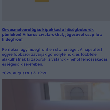
Orvosmeteorológia: kipukkad a hőségbuborék
pénteken! Viharos zivatarokkal, jégesővel csap le a
hidegfront
Pénteken egy hidegfront éri el a térséget. A napsütést
egyre többször zavarják gomolyfelhők, és többfelé
alakulhatnak ki záporok, zivatarok – néhol felhőszakadás
és jégeső kíséretében.
2026. augusztus 6. 19:20