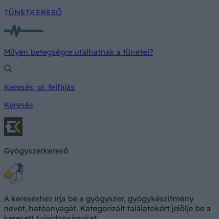
TÜNETKERESŐ
Milyen betegségre utalhatnak a tünetei?
Keresés, pl. fejfájás
Keresés
Gyógyszerkereső
A kereséshez írja be a gyógyszer, gyógykészítmény
nevét, hatóanyagát. Kategorizált találatokért jelölje be a
keresett tulajdonságokat.