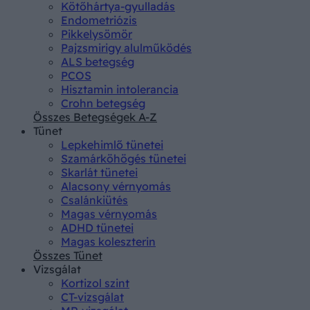
Kötőhártya-gyulladás
Endometriózis
Pikkelysömör
Pajzsmirigy alulműködés
ALS betegség
PCOS
Hisztamin intolerancia
Crohn betegség
Összes Betegségek A-Z
Tünet
Lepkehimlő tünetei
Szamárköhögés tünetei
Skarlát tünetei
Alacsony vérnyomás
Csalánkiütés
Magas vérnyomás
ADHD tünetei
Magas koleszterin
Összes Tünet
Vizsgálat
Kortizol szint
CT-vizsgálat