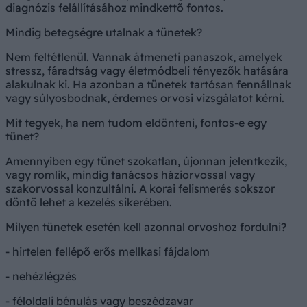
diagnózis felállításához mindkettő fontos.
Mindig betegségre utalnak a tünetek?
Nem feltétlenül. Vannak átmeneti panaszok, amelyek
stressz, fáradtság vagy életmódbeli tényezők hatására
alakulnak ki. Ha azonban a tünetek tartósan fennállnak
vagy súlyosbodnak, érdemes orvosi vizsgálatot kérni.
Mit tegyek, ha nem tudom eldönteni, fontos-e egy
tünet?
Amennyiben egy tünet szokatlan, újonnan jelentkezik,
vagy romlik, mindig tanácsos háziorvossal vagy
szakorvossal konzultálni. A korai felismerés sokszor
döntő lehet a kezelés sikerében.
Milyen tünetek esetén kell azonnal orvoshoz fordulni?
- hirtelen fellépő erős mellkasi fájdalom
- nehézlégzés
- féloldali bénulás vagy beszédzavar