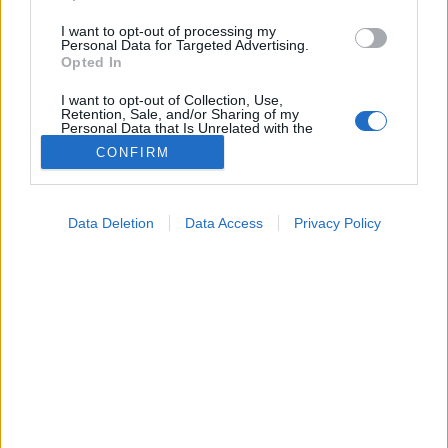
I want to opt-out of processing my
Personal Data for Targeted Advertising.
Opted In
I want to opt-out of Collection, Use,
Retention, Sale, and/or Sharing of my
Personal Data that Is Unrelated with the
Purposes for which it was collected.
CONFIRM
Opted Out
Google consents
Data Deletion
Data Access
Privacy Policy
I want to allow Google to enable storage
related to advertising like cookies on web or
device identifiers in apps.
I want to allow my user data to be sent to
Google for online advertising purposes.
I want to allow Google to send me
A-Á
B
C-CS
D
E-É
F
G-GY
H
I-Í
K
L-LY
M
N-NY
O-Ó-Ö-Ő
personalized advertising.
P
R
S-SZ
T-TY
V
Z-ZS
I want to allow Google to enable storage