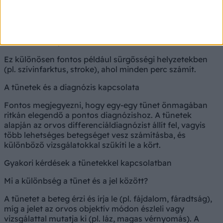
- milyen erős (pl. fájdalom esetén),
- mi váltja ki vagy rontja, illetve mi enyhíti,
- társul-e más panasszal.
Ez különösen fontos például sürgősségi helyzetekben
(pl. szívinfarktus, stroke), ahol minden perc számít.
A tünetek és a diagnózis kapcsolata
Fontos megjegyezni, hogy egy-egy tünet önmagában
ritkán elegendő a pontos diagnózishoz. A tünetek
alapján az orvos differenciáldiagnózist állít fel, vagyis
több lehetséges betegséget vesz számításba, és
különböző vizsgálatokkal szűkíti le a kört.
Gyakori kérdések a tünetekkel kapcsolatban
Mi a különbség a tünet és a jel között?
A tünetet a beteg érzi és írja le (pl. fájdalom, fáradtság),
míg a jelet az orvos objektív módon észleli vagy
vizsgálattal mutatja ki (pl. láz, magas vérnyomás). A