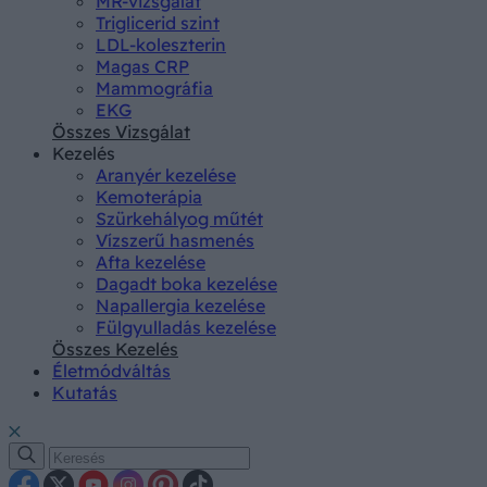
MR-vizsgálat
Triglicerid szint
LDL-koleszterin
Magas CRP
Mammográfia
EKG
Összes Vizsgálat
Kezelés
Aranyér kezelése
Kemoterápia
Szürkehályog műtét
Vízszerű hasmenés
Afta kezelése
Dagadt boka kezelése
Napallergia kezelése
Fülgyulladás kezelése
Összes Kezelés
Életmódváltás
Kutatás