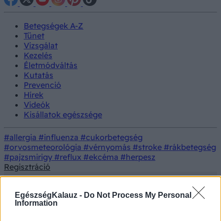
Betegségek A-Z
Tünet
Vizsgálat
Kezelés
Életmódváltás
Kutatás
Prevenció
Hírek
Videók
Kisállatok egészsége
#allergia
#influenza
#cukorbetegség
#orvosmeteorológia
#vérnyomás
#stroke
#rákbetegség
#pajzsmirigy
#reflux
#ekcéma
#herpesz
Regisztráció
EgészségKalauz -
Do Not Process My Personal
Information
Tünet