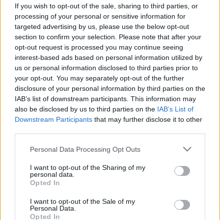
If you wish to opt-out of the sale, sharing to third parties, or
Tünet
processing of your personal or sensitive information for
targeted advertising by us, please use the below opt-out
section to confirm your selection. Please note that after your
Orvos válaszol
opt-out request is processed you may continue seeing
interest-based ads based on personal information utilized by
us or personal information disclosed to third parties prior to
Rovatunkban szakorvosok válaszolnak online
your opt-out. You may separately opt-out of the further
tanácsadás keretein belül a feltett kérdésekre.
disclosure of your personal information by third parties on the
IAB’s list of downstream participants. This information may
Tovább a cikkekre
also be disclosed by us to third parties on the
IAB’s List of
Downstream Participants
that may further disclose it to other
Tünetkereső
third parties.
Ingyenes tünetellenőrző: gyors segítség a tünetek
Please note that this website/app uses one or more Google
Personal Data Processing Opt Outs
beazonosításához akár testtájanként is!
services and may gather and store information including but
not limited to your visit or usage behaviour. You may click to
I want to opt-out of the Sharing of my
personal data.
Tovább a keresőre
grant or deny consent to Google and its third-party tags to
Opted In
use your data for below specified purposes in below Google
consent section.
I want to opt-out of the Sale of my
Personal Data.
Opted In