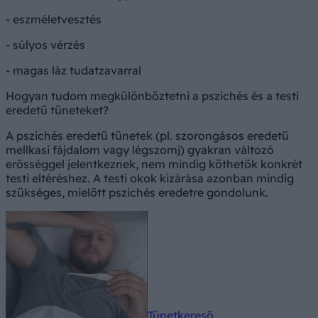
- eszméletvesztés
- súlyos vérzés
- magas láz tudatzavarral
Hogyan tudom megkülönböztetni a pszichés és a testi
eredetű tüneteket?
A pszichés eredetű tünetek (pl. szorongásos eredetű
mellkasi fájdalom vagy légszomj) gyakran változó
erősséggel jelentkeznek, nem mindig köthetők konkrét
testi eltéréshez. A testi okok kizárása azonban mindig
szükséges, mielőtt pszichés eredetre gondolunk.
Tünetkereső