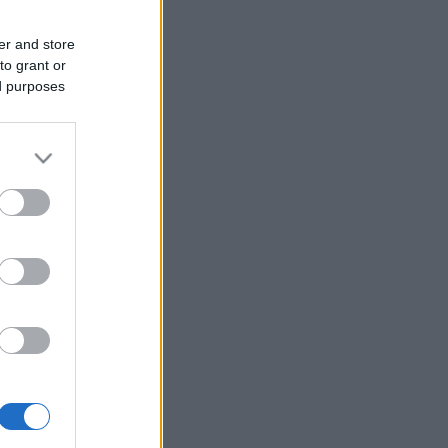
er and store
to grant or
ed purposes