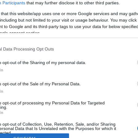
Participants
that may further disclose it to other third parties.
 that this website/app uses one or more Google services and may gath
including but not limited to your visit or usage behaviour. You may click 
 to Google and its third-party tags to use your data for below specifi
ogle consent section.
l Data Processing Opt Outs
o opt-out of the Sharing of my personal data.
In
o opt-out of the Sale of my Personal Data.
In
to opt-out of processing my Personal Data for Targeted
ing.
In
o opt-out of Collection, Use, Retention, Sale, and/or Sharing
ersonal Data that Is Unrelated with the Purposes for which it
lected.