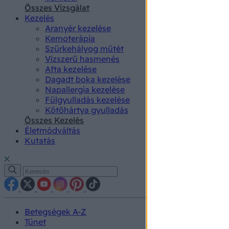
authenti
Összes Vizsgálat
Kezelés
Aranyér kezelése
Kemoterápia
Szürkehályog műtét
Vízszerű hasmenés
Afta kezelése
Dagadt boka kezelése
Napallergia kezelése
Fülgyulladás kezelése
Kötőhártya gyulladás
Összes Kezelés
Életmódváltás
Kutatás
Betegségek A-Z
Tünet