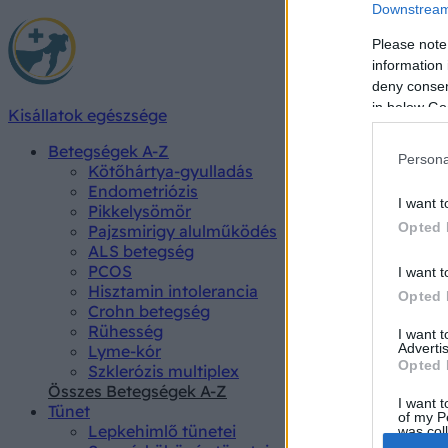
Downstream 
Please note
information 
deny consent
in below Go
Kisállatok egészsége
Betegségek A-Z
Persona
Kötőhártya-gyulladás
Endometriózis
I want t
Pikkelysömör
Opted 
Pajzsmirigy alulműködés
ALS betegség
PCOS
I want t
Hisztamin intolerancia
Opted 
Crohn betegség
Rühesség
I want 
Advertis
Lyme-kór
Opted 
Szklerózis multiplex
Összes Betegségek A-Z
I want t
Tünet
of my P
Lepkehimlő tünetei
was col