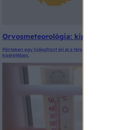
Orvosmeteorológia: kipukkad a hősé
Pénteken egy hidegfront éri el a térséget. A napsütést eg
kíséretében.