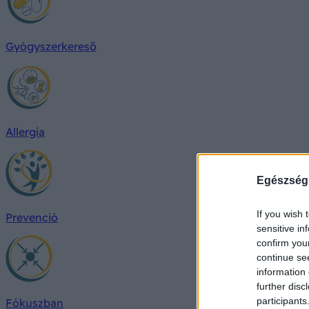
Gyógyszerkereső
Allergia
Egészség
If you wish 
Prevenció
sensitive in
confirm you
continue se
information 
further disc
participants
Fókuszban