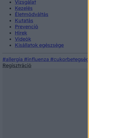
Vizsgálat
Kezelés
Életmódváltás
Kutatás
Prevenció
Hírek
Videók
Kisállatok egészsége
#allergia
#influenza
#cukorbetegség
#orvosmeteorológi
Regisztráció
Egészségkalauz