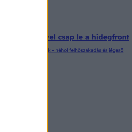
kal, jégesővel csap le a hidegfront
k ki záporok, zivatarok – néhol felhőszakadás és jégeső