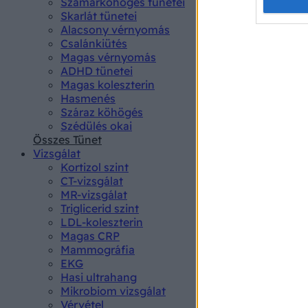
Opted 
Szamárköhögés tünetei
Skarlát tünetei
Alacsony vérnyomás
Google 
Csalánkiütés
Magas vérnyomás
I want t
ADHD tünetei
web or d
Magas koleszterin
Hasmenés
I want t
Száraz köhögés
purpose
Szédülés okai
Összes Tünet
I want 
Vizsgálat
Kortizol szint
I want t
CT-vizsgálat
web or d
MR-vizsgálat
Triglicerid szint
LDL-koleszterin
I want t
Magas CRP
or app.
Mammográfia
EKG
I want t
Hasi ultrahang
Mikrobiom vizsgálat
I want t
Vérvétel