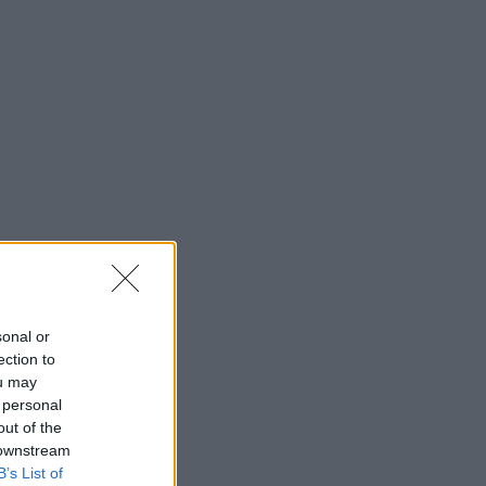
sonal or
ection to
ou may
 personal
out of the
 downstream
B’s List of