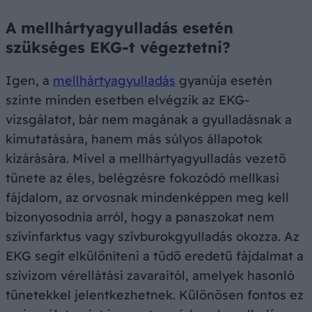
A mellhártyagyulladás esetén
szükséges EKG-t végeztetni?
Igen, a
mellhártyagyulladás
gyanúja esetén
szinte minden esetben elvégzik az EKG-
vizsgálatot, bár nem magának a gyulladásnak a
kimutatására, hanem más súlyos állapotok
kizárására. Mivel a mellhártyagyulladás vezető
tünete az éles, belégzésre fokozódó mellkasi
fájdalom, az orvosnak mindenképpen meg kell
bizonyosodnia arról, hogy a panaszokat nem
szívinfarktus vagy szívburokgyulladás okozza. Az
EKG segít elkülöníteni a tüdő eredetű fájdalmat a
szívizom vérellátási zavaraitól, amelyek hasonló
tünetekkel jelentkezhetnek. Különösen fontos ez