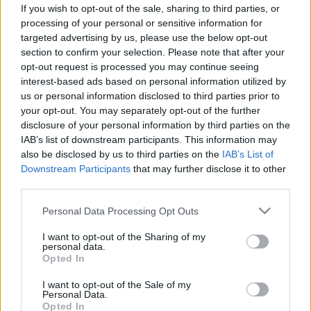
If you wish to opt-out of the sale, sharing to third parties, or
#allergia
#influenza
#cukorbetegség
processing of your personal or sensitive information for
#orvosmeteorológia
#vérnyomás
#stroke
#rákbetegség
targeted advertising by us, please use the below opt-out
#pajzsmirigy
#reflux
#ekcéma
#herpesz
section to confirm your selection. Please note that after your
Regisztráció
opt-out request is processed you may continue seeing
interest-based ads based on personal information utilized by
us or personal information disclosed to third parties prior to
your opt-out. You may separately opt-out of the further
disclosure of your personal information by third parties on the
Vizsgálat
EKG
IAB’s list of downstream participants. This information may
also be disclosed by us to third parties on the
IAB’s List of
EKG
Downstream Participants
that may further disclose it to other
third parties.
Mi az EKG?
Please note that this website/app uses one or more Google
Personal Data Processing Opt Outs
services and may gather and store information including but
not limited to your visit or usage behaviour. You may click to
I want to opt-out of the Sharing of my
Az EKG (elektrokardiogram) egy olyan
personal data.
grant or deny consent to Google and its third-party tags to
Opted In
diagnosztikai eljárás, amely a szív elektromos
use your data for below specified purposes in below Google
aktivitását méri.
consent section.
I want to opt-out of the Sale of my
Personal Data.
Opted In