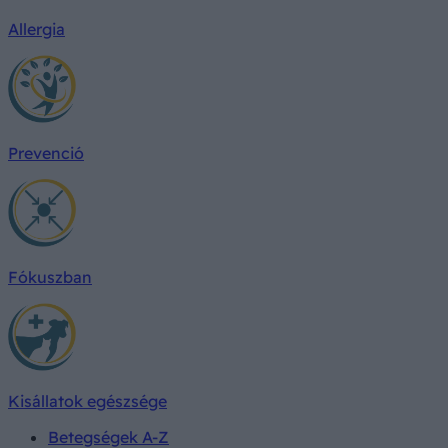
Allergia
Prevenció
Fókuszban
Kisállatok egészsége
Betegségek A-Z