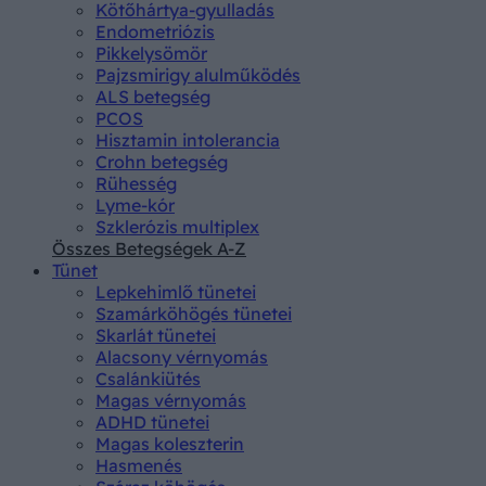
Kötőhártya-gyulladás
Endometriózis
Pikkelysömör
Pajzsmirigy alulműködés
ALS betegség
PCOS
Hisztamin intolerancia
Crohn betegség
Rühesség
Lyme-kór
Szklerózis multiplex
Összes Betegségek A-Z
Tünet
Lepkehimlő tünetei
Szamárköhögés tünetei
Skarlát tünetei
Alacsony vérnyomás
Csalánkiütés
Magas vérnyomás
ADHD tünetei
Magas koleszterin
Hasmenés