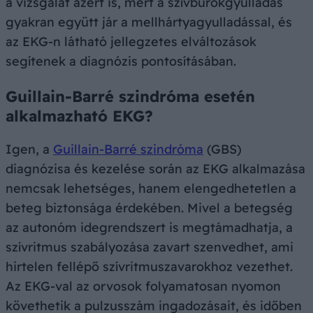
a vizsgálat azért is, mert a szívburokgyulladás
gyakran együtt jár a mellhártyagyulladással, és
az EKG-n látható jellegzetes elváltozások
segítenek a diagnózis pontosításában.
Guillain-Barré szindróma esetén
alkalmazható EKG?
Igen, a
Guillain-Barré szindróma
(GBS)
diagnózisa és kezelése során az EKG alkalmazása
nemcsak lehetséges, hanem elengedhetetlen a
beteg biztonsága érdekében. Mivel a betegség
az autonóm idegrendszert is megtámadhatja, a
szívritmus szabályozása zavart szenvedhet, ami
hirtelen fellépő szívritmuszavarokhoz vezethet.
Az EKG-val az orvosok folyamatosan nyomon
követhetik a pulzusszám ingadozásait, és időben