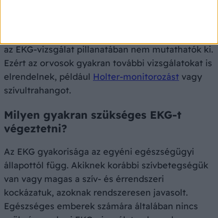
vizsgálat, de nem minden szívprobléma
azonosítható vele. Bizonyos állapotok
időszakosan jelentkeznek, és előfordulhat, hogy
az EKG-vizsgálat pillanatában nem mutathatók ki.
Ezért az orvosok gyakran további vizsgálatokat is
elrendelnek, például
Holter-monitorozást
vagy
szívultrahangot.
Milyen gyakran szükséges EKG-t
végeztetni?
Az EKG gyakorisága az egyéni egészségügyi
állapottól függ. Akiknek korábbi szívbetegségük
van vagy magas a szív- és érrendszeri
kockázatuk, azoknak rendszeresen javasolt.
Egészséges emberek számára általában nincs