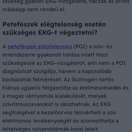
szükség gyakori EKG-vizsgálatra, hacsak az orvos
másképp nem rendeli el.
Petefészek elégtelenség esetén
szükséges EKG-t végeztetni?
A
petefészek elégtelenség
(POI) a szív- és
érrendszerre gyakorolt hatása miatt teszi
szükségessé az EKG-vizsgálatot, ami nem a POI
diagnózisát szolgálja, hanem a kapcsolódó
kockázatok felmérését. Az ösztrogén tartós
hiánya ugyanis felgyorsítja az érelmeszesedés és
a magas vérnyomás kialakulását, melyek
szívritmuszavarokat is okozhatnak. Az EKG
segítségével a kezelőorvos felmérheti a szív
elektromos tevékenységét és azonosíthatja a
lehetséges szívproblémák korai jeleit.