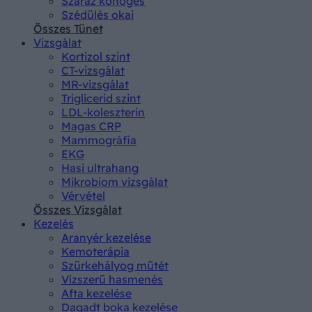
Száraz köhögés
Szédülés okai
Összes Tünet
Vizsgálat
Kortizol szint
CT-vizsgálat
MR-vizsgálat
Triglicerid szint
LDL-koleszterin
Magas CRP
Mammográfia
EKG
Hasi ultrahang
Mikrobiom vizsgálat
Vérvétel
Összes Vizsgálat
Kezelés
Aranyér kezelése
Kemoterápia
Szürkehályog műtét
Vízszerű hasmenés
Afta kezelése
Dagadt boka kezelése