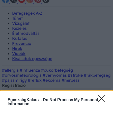
Betegségek A-Z
Tünet
Vizsgálat
Kezelés
Életmódváltás
Kutatás
Prevenció
Hírek
Videók
Kisállatok egészsége
#allergia
#influenza
#cukorbetegség
#orvosmeteorológia
#vérnyomás
#stroke
#rákbetegség
#pajzsmirigy
#reflux
#ekcéma
#herpesz
Regisztráció
EgészségKalauz -
Do Not Process My Personal
Information
Tünet
Magas vérnyomás