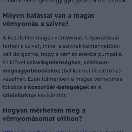
rendellenességek vagy gyógyszerek okozhatják.
Milyen hatással van a magas
vérnyomás a szívre?
A kezeletlen magas vérnyomás folyamatosan
terheli a szívet, mivel a szívnek keményebben
kell dolgoznia, hogy a vért az erekbe pumpálja.
Ez idővel
szívelégtelenséghez
,
szívizom-
megnagyobbodáshoz
(bal kamrai hipertrófia)
vezethet. Ezen túlmenően a magas vérnyomás
fokozza a
koszorúér-betegségek
és a
szívinfarktus
kockázatát.
Hogyan mérhetem meg a
vérnyomásomat otthon?