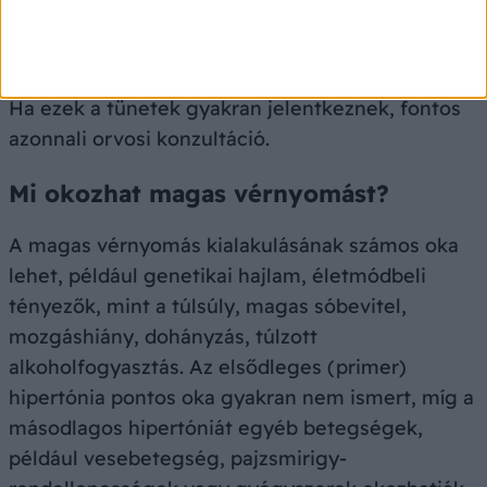
szívdobogásérzés (palpitáció)
Légszomj
vagy fáradtság.
Ha ezek a tünetek gyakran jelentkeznek, fontos
azonnali orvosi konzultáció.
Mi okozhat magas vérnyomást?
A magas vérnyomás kialakulásának számos oka
lehet, például genetikai hajlam, életmódbeli
tényezők, mint a túlsúly, magas sóbevitel,
mozgáshiány, dohányzás, túlzott
alkoholfogyasztás. Az elsődleges (primer)
hipertónia pontos oka gyakran nem ismert, míg a
másodlagos hipertóniát egyéb betegségek,
például vesebetegség, pajzsmirigy-