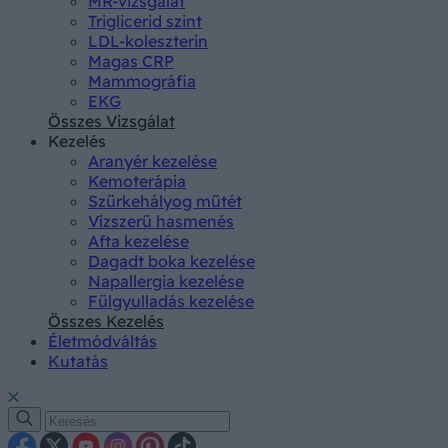
MR-vizsgálat
Triglicerid szint
LDL-koleszterin
Magas CRP
Mammográfia
EKG
Összes Vizsgálat
Kezelés
Aranyér kezelése
Kemoterápia
Szürkehályog műtét
Vízszerű hasmenés
Afta kezelése
Dagadt boka kezelése
Napallergia kezelése
Fülgyulladás kezelése
Összes Kezelés
Életmódváltás
Kutatás