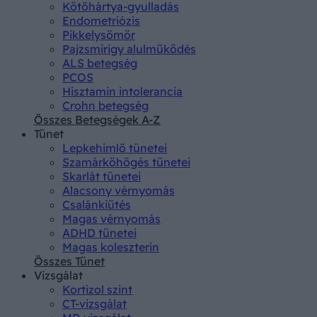
Kötőhártya-gyulladás
Endometriózis
Pikkelysömör
Pajzsmirigy alulműködés
ALS betegség
PCOS
Hisztamin intolerancia
Crohn betegség
Összes Betegségek A-Z
Tünet
Lepkehimlő tünetei
Szamárköhögés tünetei
Skarlát tünetei
Alacsony vérnyomás
Csalánkiütés
Magas vérnyomás
ADHD tünetei
Magas koleszterin
Összes Tünet
Vizsgálat
Kortizol szint
CT-vizsgálat