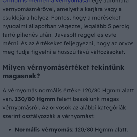
Otthon is mérheti a vérnyomását
egy automata
vérnyomásmérővel, amelyet a karjára vagy a
csuklójára helyez. Fontos, hogy a méréseket
nyugalmi állapotban végezze, legalább 5 percig
tartó pihenés után. Javasolt reggel és este
mérni, és az értékeket feljegyezni, hogy az orvos
meg tudja figyelni a hosszú távú változásokat.
Milyen vérnyomásértéket tekintünk
magasnak?
A vérnyomás normális értéke 120/80 Hgmm alatt
van.
130/80 Hgmm
felett beszélünk magas
vérnyomásról. Az orvosok az alábbi kategóriák
szerint osztályozzák a vérnyomást:
Normális vérnyomás
: 120/80 Hgmm alatt.