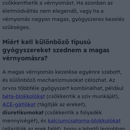
csökkenthetik a vérnyomást. Ha azonban az
életmódváltás nem elegendő, vagy ha a
vérnyomás nagyon magas, gyógyszeres kezelés
szükséges.
Miért kell különböző típusú
gyógyszereket szednem a magas
vérnyomásra?
A magas vérnyomás kezelése egyénre szabott,
és különböző mechanizmusokat célozhat. Az
orvos többféle gyógyszert kombinálhat, például
béta-blokkolókat
(csökkentik a szív munkáját),
ACE-gátlókat
(tágítják az ereket),
diuretikumokat
(csökkentik a folyadék
mennyiségét), és
kalciumcsatorna-blokkolókat
(ellazítják az erek falát), hogy a lehető legjobban