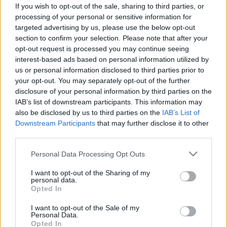
If you wish to opt-out of the sale, sharing to third parties, or
Magas vérnyomás
processing of your personal or sensitive information for
targeted advertising by us, please use the below opt-out
section to confirm your selection. Please note that after your
Mire utal a magas vérnyomás?
opt-out request is processed you may continue seeing
interest-based ads based on personal information utilized by
us or personal information disclosed to third parties prior to
A magas vérnyomás egy olyan állapot, amelyben
your opt-out. You may separately opt-out of the further
a vér az artériák falára hosszan tartóan nagyobb
disclosure of your personal information by third parties on the
IAB’s list of downstream participants. This information may
nyomást gyakorol, mint ami egészségesnek
also be disclosed by us to third parties on the
IAB’s List of
számít. Ez az állapot fokozott terhelést jelent az
Downstream Participants
that may further disclose it to other
erek és a szív számára, ami hosszú távon
third parties.
károsíthatja az érrendszert és más szerveket,
Please note that this website/app uses one or more Google
Personal Data Processing Opt Outs
például a veséket, az agyat és a szívet.
services and may gather and store information including but
not limited to your visit or usage behaviour. You may click to
I want to opt-out of the Sharing of my
personal data.
Mi a magas vérnyomás?
grant or deny consent to Google and its third-party tags to
Opted In
use your data for below specified purposes in below Google
consent section.
I want to opt-out of the Sale of my
A
magas vérnyomás
gyakori, komoly
Personal Data.
Opted In
egészségügyi állapot, amelyben a vérnyomás