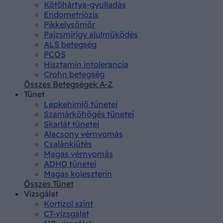
Kötőhártya-gyulladás
Endometriózis
Pikkelysömör
Pajzsmirigy alulműködés
ALS betegség
PCOS
Hisztamin intolerancia
Crohn betegség
Összes Betegségek A-Z
Tünet
Lepkehimlő tünetei
Szamárköhögés tünetei
Skarlát tünetei
Alacsony vérnyomás
Csalánkiütés
Magas vérnyomás
ADHD tünetei
Magas koleszterin
Összes Tünet
Vizsgálat
Kortizol szint
CT-vizsgálat