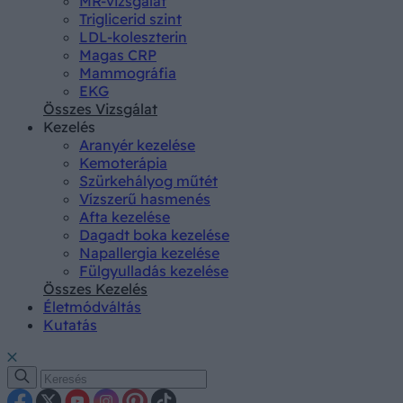
MR-vizsgálat
Triglicerid szint
LDL-koleszterin
Magas CRP
Mammográfia
EKG
Összes Vizsgálat
Kezelés
Aranyér kezelése
Kemoterápia
Szürkehályog műtét
Vízszerű hasmenés
Afta kezelése
Dagadt boka kezelése
Napallergia kezelése
Fülgyulladás kezelése
Összes Kezelés
Életmódváltás
Kutatás