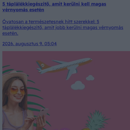
5 táplálékkiegészítő, amit kerülni kell magas
vérnyomás esetén
Óvatosan a természetesnek hitt szerekkel: 5
táplálékkiegészítő, amit jobb kerülni magas vérnyomás
esetén.
2026. augusztus 9. 05:04