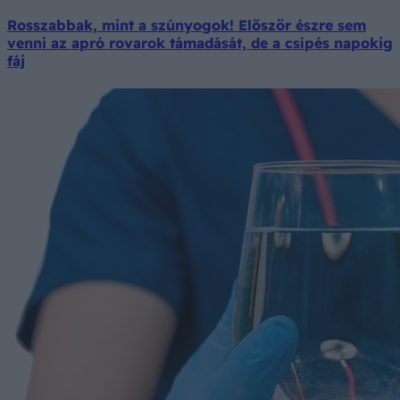
Rosszabbak, mint a szúnyogok! Először észre sem
venni az apró rovarok támadását, de a csípés napokig
fáj