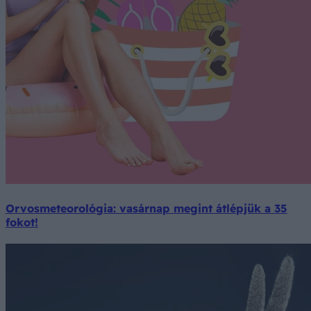
Orvosmeteorológia: vasárnap megint átlépjük a 35
fokot!