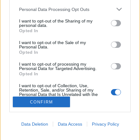
Please note that this website/app uses one or more Google
Personal Data Processing Opt Outs
Daganatos betegségek
services and may gather and store information including but
not limited to your visit or usage behaviour. You may click to
I want to opt-out of the Sharing of my
personal data.
grant or deny consent to Google and its third-party tags to
Opted In
use your data for below specified purposes in below Google
consent section.
I want to opt-out of the Sale of my
Personal Data.
Opted In
I want to opt-out of processing my
Personal Data for Targeted Advertising.
Opted In
I want to opt-out of Collection, Use,
Retention, Sale, and/or Sharing of my
Personal Data that Is Unrelated with the
Purposes for which it was collected.
CONFIRM
Opted Out
Google consents
Data Deletion
Data Access
Privacy Policy
I want to allow Google to enable storage
related to advertising like cookies on web or