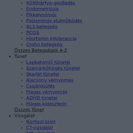
Kötőhártya-gyulladás
Endometriózis
Pikkelysömör
Pajzsmirigy alulműködés
ALS betegség
PCOS
Hisztamin intolerancia
Crohn betegség
Összes Betegségek A-Z
Tünet
Lepkehimlő tünetei
Szamárköhögés tünetei
Skarlát tünetei
Alacsony vérnyomás
Csalánkiütés
Magas vérnyomás
ADHD tünetei
Magas koleszterin
Összes Tünet
Vizsgálat
Kortizol szint
CT-vizsgálat