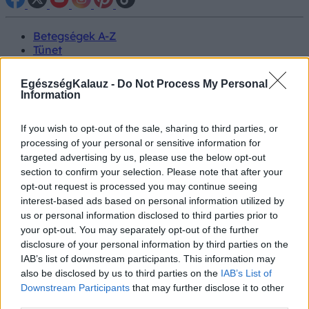
Betegségek A-Z
Tünet
Vizsgálat
Kezelés
EgészségKalauz -
Do Not Process My Personal
Életmódváltás
Information
Kutatás
Prevenció
If you wish to opt-out of the sale, sharing to third parties, or
Hírek
processing of your personal or sensitive information for
Videók
targeted advertising by us, please use the below opt-out
Kisállatok egészsége
section to confirm your selection. Please note that after your
opt-out request is processed you may continue seeing
#allergia
#influenza
#cukorbetegség
interest-based ads based on personal information utilized by
#orvosmeteorológia
#vérnyomás
#stroke
#rákbetegség
us or personal information disclosed to third parties prior to
#pajzsmirigy
#reflux
#ekcéma
#herpesz
your opt-out. You may separately opt-out of the further
Regisztráció
disclosure of your personal information by third parties on the
IAB’s list of downstream participants. This information may
also be disclosed by us to third parties on the
IAB’s List of
Downstream Participants
that may further disclose it to other
third parties.
Betegségek
Daganatos betegségek