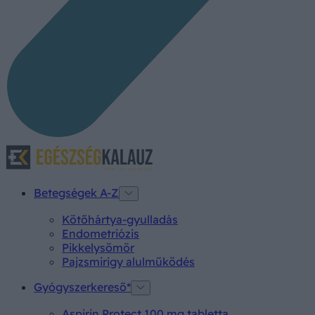
Betegségek A-Z
Kötőhártya-gyulladás
Endometriózis
Pikkelysömör
Pajzsmirigy alulműködés
Gyógyszerkereső*
Aspirin Protect 100 mg tabletta