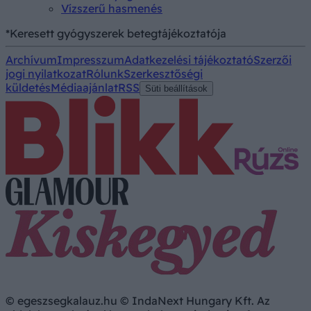
Vízszerű hasmenés
*Keresett gyógyszerek betegtájékoztatója
Archívum
Impresszum
Adatkezelési tájékoztató
Szerzői
jogi nyilatkozat
Rólunk
Szerkesztőségi
küldetés
Médiaajánlat
RSS
Süti beállítások
© egeszsegkalauz.hu © IndaNext Hungary Kft. Az