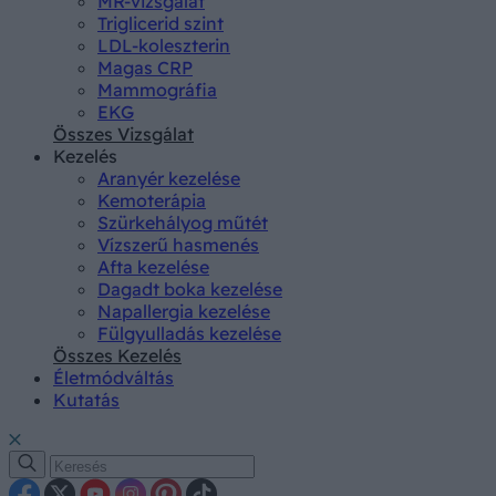
MR-vizsgálat
Triglicerid szint
LDL-koleszterin
Magas CRP
Mammográfia
EKG
Összes Vizsgálat
Kezelés
Aranyér kezelése
Kemoterápia
Szürkehályog műtét
Vízszerű hasmenés
Afta kezelése
Dagadt boka kezelése
Napallergia kezelése
Fülgyulladás kezelése
Összes Kezelés
Életmódváltás
Kutatás