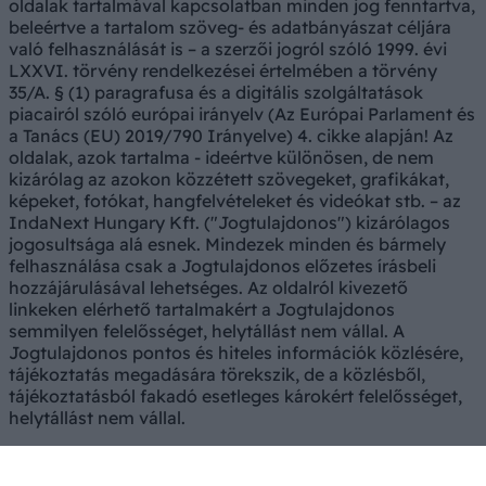
oldalak tartalmával kapcsolatban minden jog fenntartva,
beleértve a tartalom szöveg- és adatbányászat céljára
való felhasználását is – a szerzői jogról szóló 1999. évi
LXXVI. törvény rendelkezései értelmében a törvény
35/A. § (1) paragrafusa és a digitális szolgáltatások
piacairól szóló európai irányelv (Az Európai Parlament és
a Tanács (EU) 2019/790 Irányelve) 4. cikke alapján! Az
oldalak, azok tartalma - ideértve különösen, de nem
kizárólag az azokon közzétett szövegeket, grafikákat,
képeket, fotókat, hangfelvételeket és videókat stb. – az
IndaNext Hungary Kft. ("Jogtulajdonos") kizárólagos
jogosultsága alá esnek. Mindezek minden és bármely
felhasználása csak a Jogtulajdonos előzetes írásbeli
hozzájárulásával lehetséges. Az oldalról kivezető
linkeken elérhető tartalmakért a Jogtulajdonos
semmilyen felelősséget, helytállást nem vállal. A
Jogtulajdonos pontos és hiteles információk közlésére,
tájékoztatás megadására törekszik, de a közlésből,
tájékoztatásból fakadó esetleges károkért felelősséget,
helytállást nem vállal.