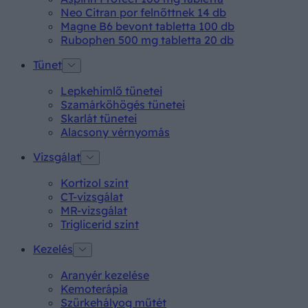
Neo Citran por felnőttnek 14 db
Magne B6 bevont tabletta 100 db
Rubophen 500 mg tabletta 20 db
Tünet
Lepkehimlő tünetei
Szamárköhögés tünetei
Skarlát tünetei
Alacsony vérnyomás
Vizsgálat
Kortizol szint
CT-vizsgálat
MR-vizsgálat
Triglicerid szint
Kezelés
Aranyér kezelése
Kemoterápia
Szürkehályog műtét