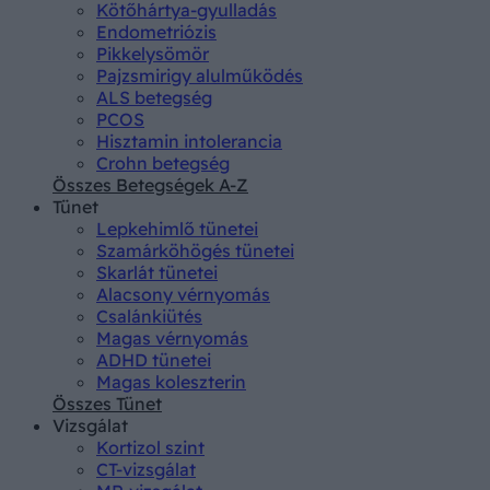
Kötőhártya-gyulladás
Endometriózis
Pikkelysömör
Pajzsmirigy alulműködés
ALS betegség
PCOS
Hisztamin intolerancia
Crohn betegség
Összes Betegségek A-Z
Tünet
Lepkehimlő tünetei
Szamárköhögés tünetei
Skarlát tünetei
Alacsony vérnyomás
Csalánkiütés
Magas vérnyomás
ADHD tünetei
Magas koleszterin
Összes Tünet
Vizsgálat
Kortizol szint
CT-vizsgálat