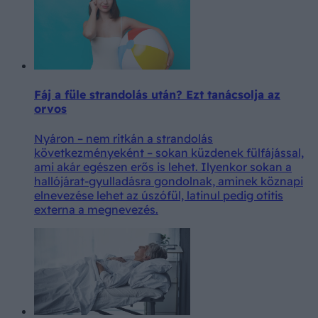
Fáj a füle strandolás után? Ezt tanácsolja az
orvos
Nyáron – nem ritkán a strandolás
következményeként – sokan küzdenek fülfájással,
ami akár egészen erős is lehet. Ilyenkor sokan a
hallójárat-gyulladásra gondolnak, aminek köznapi
elnevezése lehet az úszófül, latinul pedig otitis
externa a megnevezés.