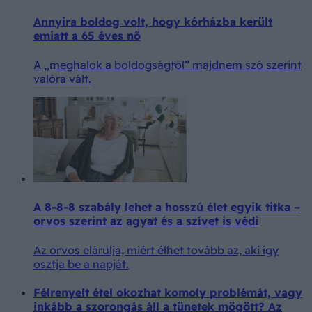
Annyira boldog volt, hogy kórházba került
emiatt a 65 éves nő
A „meghalok a boldogságtól” majdnem szó szerint
valóra vált.
A 8-8-8 szabály lehet a hosszú élet egyik titka –
orvos szerint az agyat és a szívet is védi
Az orvos elárulja, miért élhet tovább az, aki így
osztja be a napját.
Félrenyelt étel okozhat komoly problémát, vagy
inkább a szorongás áll a tünetek mögött? Az