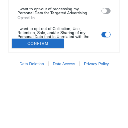
I want to opt-out of processing my
Personal Data for Targeted Advertising.
Opted In
I want to opt-out of Collection, Use,
Retention, Sale, and/or Sharing of my
Personal Data that Is Unrelated with the
Purposes for which it was collected.
CONFIRM
Opted Out
Betegségek
2021. május 12. 14:10
Google consents
Megosztás
Küldés
Küldés Messengeren
Data Deletion
Data Access
Privacy Policy
I want to allow Google to enable storage
related to advertising like cookies on web or
Minden kérdésére választ kap az oltás utáni
device identifiers in apps.
tesztekről.
I want to allow my user data to be sent to
Google for online advertising purposes.
I want to allow Google to send me
personalized advertising.
I want to allow Google to enable storage