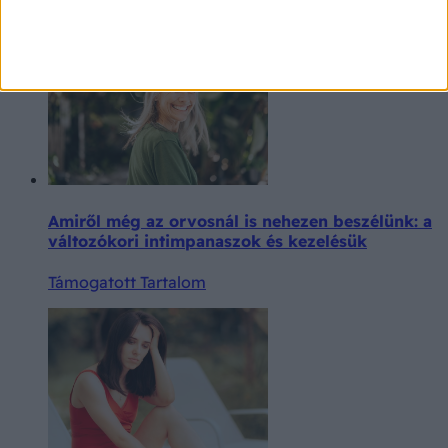
Extra ajánló
Amiről még az orvosnál is nehezen beszélünk: a
változókori intimpanaszok és kezelésük
Támogatott Tartalom