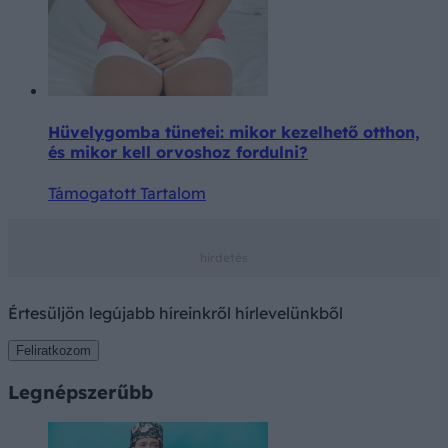
Hüvelygomba tünetei: mikor kezelhető otthon,
és mikor kell orvoshoz fordulni?
Támogatott Tartalom
Értesüljön legújabb híreinkről hírlevelünkből
Feliratkozom
Legnépszerűbb