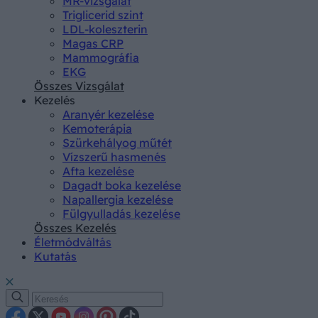
MR-vizsgálat
Triglicerid szint
LDL-koleszterin
Magas CRP
Mammográfia
EKG
Összes Vizsgálat
Kezelés
Aranyér kezelése
Kemoterápia
Szürkehályog műtét
Vízszerű hasmenés
Afta kezelése
Dagadt boka kezelése
Napallergia kezelése
Fülgyulladás kezelése
Összes Kezelés
Életmódváltás
Kutatás