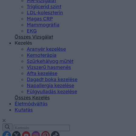
MR-vizsgálat
Triglicerid szint
LDL-koleszterin
Magas CRP
Mammográfia
EKG
Összes Vizsgálat
Kezelés
Aranyér kezelése
Kemoterápia
Szürkehályog műtét
Vízszerű hasmenés
Afta kezelése
Dagadt boka kezelése
Napallergia kezelése
Fülgyulladás kezelése
Összes Kezelés
Életmódváltás
Kutatás