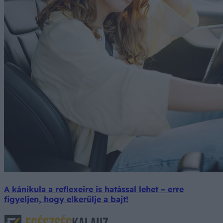
A kánikula a reflexeire is hatással lehet – erre
figyeljen, hogy elkerülje a bajt!