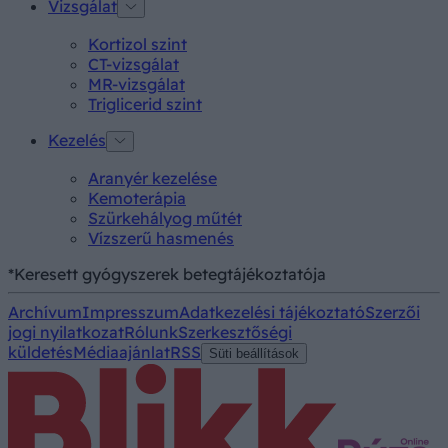
Vizsgálat
Kortizol szint
CT-vizsgálat
MR-vizsgálat
Triglicerid szint
Kezelés
Aranyér kezelése
Kemoterápia
Szürkehályog műtét
Vízszerű hasmenés
*Keresett gyógyszerek betegtájékoztatója
Archívum
Impresszum
Adatkezelési tájékoztató
Szerzői
jogi nyilatkozat
Rólunk
Szerkesztőségi
küldetés
Médiaajánlat
RSS
Süti beállítások