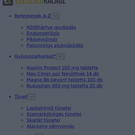
Betegségek A-Z
Kötőhártya-gyulladás
Endometriózis
Pikkelysömör
Pajzsmirigy alulműködés
Gyógyszerkereső*
Aspirin Protect 100 mg tabletta
Neo Citran por felnőttnek 14 db
Magne B6 bevont tabletta 100 db
Rubophen 500 mg tabletta 20 db
Tünet
Lepkehimlő tünetei
Szamárköhögés tünetei
Skarlát tünetei
Alacsony vérnyomás