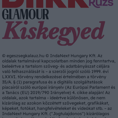
© egeszsegkalauz.hu © IndaNext Hungary Kft. Az
oldalak tartalmával kapcsolatban minden jog fenntartva,
beleértve a tartalom szöveg- és adatbányászat céljára
való felhasználását is – a szerzői jogról szóló 1999. évi
LXXVI. törvény rendelkezései értelmében a törvény
35/A. § (1) paragrafusa és a digitális szolgáltatások
piacairól szóló európai irányelv (Az Európai Parlament és
a Tanács (EU) 2019/790 Irányelve) 4. cikke alapján! Az
oldalak, azok tartalma - ideértve különösen, de nem
kizárólag az azokon közzétett szövegeket, grafikákat,
képeket, fotókat, hangfelvételeket és videókat stb. – az
IndaNext Hungary Kft. ("Jogtulajdonos") kizárólagos