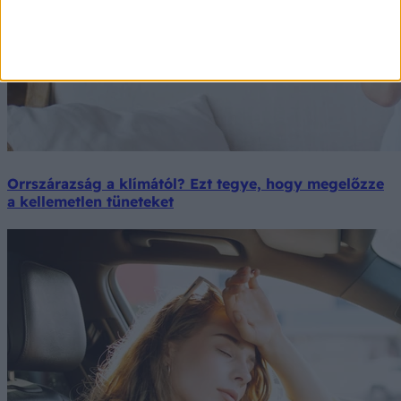
Orrszárazság a klímától? Ezt tegye, hogy megelőzze
a kellemetlen tüneteket