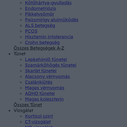
Kötőhártya-gyulladás
Endometriózis
Pikkelysömör
Pajzsmirigy alulműködés
ALS betegség
PCOS
Hisztamin intolerancia
Crohn betegség
Összes Betegségek A-Z
Tünet
Lepkehimlő tünetei
Szamárköhögés tünetei
Skarlát tünetei
Alacsony vérnyomás
Csalánkiütés
Magas vérnyomás
ADHD tünetei
Magas koleszterin
Összes Tünet
Vizsgálat
Kortizol szint
CT-vizsgálat