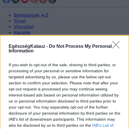
Betegségek A-Z
Tünet
Vizsgálat
Kezelés
Életmódváltás
Kutatás
EgészségKalauz -
Do Not Process My Personal
Prevenció
Information
Hírek
Videók
If you wish to opt-out of the sale, sharing to third parties, or
Kisállatok egészsége
processing of your personal or sensitive information for
targeted advertising by us, please use the below opt-out
#allergia
#influenza
#cukorbetegség
section to confirm your selection. Please note that after your
#orvosmeteorológia
#vérnyomás
#stroke
#rákbetegség
opt-out request is processed you may continue seeing
#pajzsmirigy
#reflux
#ekcéma
#herpesz
interest-based ads based on personal information utilized by
Regisztráció
us or personal information disclosed to third parties prior to
your opt-out. You may separately opt-out of the further
disclosure of your personal information by third parties on the
IAB’s list of downstream participants. This information may
also be disclosed by us to third parties on the
IAB’s List of
Betegségek
Fertőző betegségek