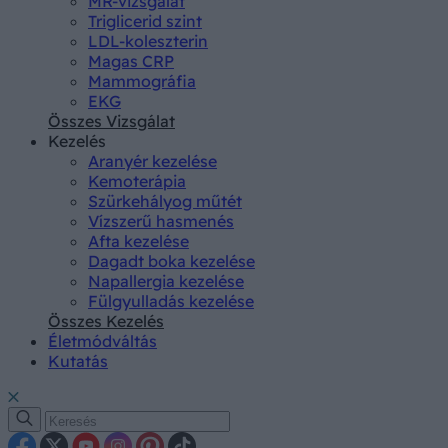
MR-vizsgálat
Triglicerid szint
LDL-koleszterin
Magas CRP
Mammográfia
EKG
Összes Vizsgálat
Kezelés
Aranyér kezelése
Kemoterápia
Szürkehályog műtét
Vízszerű hasmenés
Afta kezelése
Dagadt boka kezelése
Napallergia kezelése
Fülgyulladás kezelése
Összes Kezelés
Életmódváltás
Kutatás