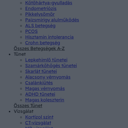
Kötőhártya-gyulladás
Endometriózis
Pikkelysömör
Pajzsmirigy alulműködés
ALS betegség
PCOS
Hisztamin intolerancia
Crohn betegség
Összes Betegségek A-Z
Tünet
Lepkehimlő tünetei
Szamárköhögés tünetei
Skarlát tünetei
Alacsony vérnyomás
Csalánkiütés
Magas vérnyomás
ADHD tünetei
Magas koleszterin
Összes Tünet
Vizsgálat
Kortizol szint
CT-vizsgálat