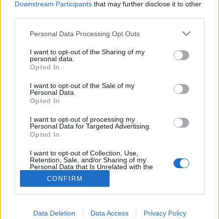
Downstream Participants
that may further disclose it to other
third parties.
Fertőző betegségek
Please note that this website/app uses one or more Google
Personal Data Processing Opt Outs
services and may gather and store information including but
not limited to your visit or usage behaviour. You may click to
I want to opt-out of the Sharing of my
personal data.
grant or deny consent to Google and its third-party tags to
Opted In
use your data for below specified purposes in below Google
consent section.
I want to opt-out of the Sale of my
Personal Data.
Opted In
I want to opt-out of processing my
Personal Data for Targeted Advertising.
Opted In
I want to opt-out of Collection, Use,
Retention, Sale, and/or Sharing of my
Personal Data that Is Unrelated with the
Purposes for which it was collected.
CONFIRM
Opted Out
Google consents
Data Deletion
Data Access
Privacy Policy