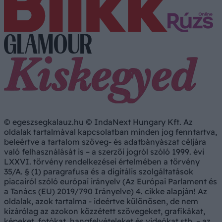
© egeszsegkalauz.hu © IndaNext Hungary Kft. Az
oldalak tartalmával kapcsolatban minden jog fenntartva,
beleértve a tartalom szöveg- és adatbányászat céljára
való felhasználását is – a szerzői jogról szóló 1999. évi
LXXVI. törvény rendelkezései értelmében a törvény
35/A. § (1) paragrafusa és a digitális szolgáltatások
piacairól szóló európai irányelv (Az Európai Parlament és
a Tanács (EU) 2019/790 Irányelve) 4. cikke alapján! Az
oldalak, azok tartalma - ideértve különösen, de nem
kizárólag az azokon közzétett szövegeket, grafikákat,
képeket, fotókat, hangfelvételeket és videókat stb. – az