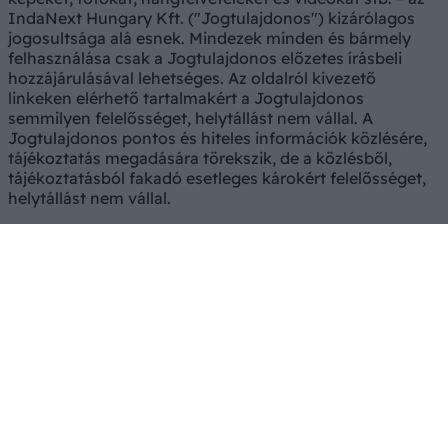
IndaNext Hungary Kft. ("Jogtulajdonos") kizárólagos
jogosultsága alá esnek. Mindezek minden és bármely
felhasználása csak a Jogtulajdonos előzetes írásbeli
hozzájárulásával lehetséges. Az oldalról kivezető
linkeken elérhető tartalmakért a Jogtulajdonos
semmilyen felelősséget, helytállást nem vállal. A
Jogtulajdonos pontos és hiteles információk közlésére,
tájékoztatás megadására törekszik, de a közlésből,
tájékoztatásból fakadó esetleges károkért felelősséget,
helytállást nem vállal.