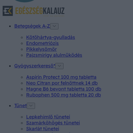
Betegségek A-Z
Kötőhártya-gyulladás
Endometriózis
Pikkelysömör
Pajzsmirigy alulműködés
Gyógyszerkereső*
Aspirin Protect 100 mg tabletta
Neo Citran por felnőttnek 14 db
Magne B6 bevont tabletta 100 db
Rubophen 500 mg tabletta 20 db
Tünet
Lepkehimlő tünetei
Szamárköhögés tünetei
Skarlát tünetei