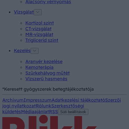
Alacsony vérnyomás
Vizsgálat
Kortizol szint
CT-vizsgálat
MR-vizsgálat
Triglicerid szint
Kezelés
Aranyér kezelése
Kemoterápia
Szürkehályog műtét
Vízszerű hasmenés
*Keresett gyógyszerek betegtájékoztatója
Archívum
Impresszum
Adatkezelési tájékoztató
Szerzői
jogi nyilatkozat
Rólunk
Szerkesztőségi
küldetés
Médiaajánlat
RSS
Süti beállítások