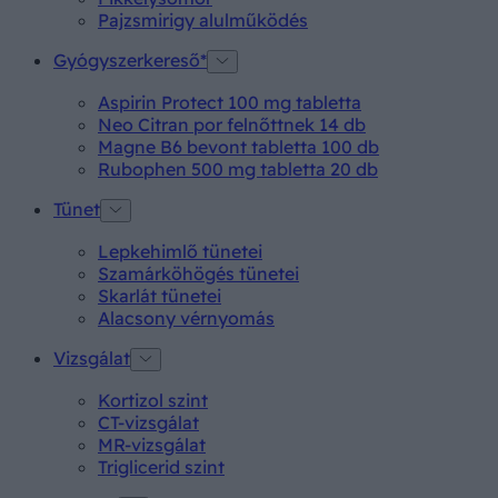
Pajzsmirigy alulműködés
Gyógyszerkereső*
Aspirin Protect 100 mg tabletta
Neo Citran por felnőttnek 14 db
Magne B6 bevont tabletta 100 db
Rubophen 500 mg tabletta 20 db
Tünet
Lepkehimlő tünetei
Szamárköhögés tünetei
Skarlát tünetei
Alacsony vérnyomás
Vizsgálat
Kortizol szint
CT-vizsgálat
MR-vizsgálat
Triglicerid szint