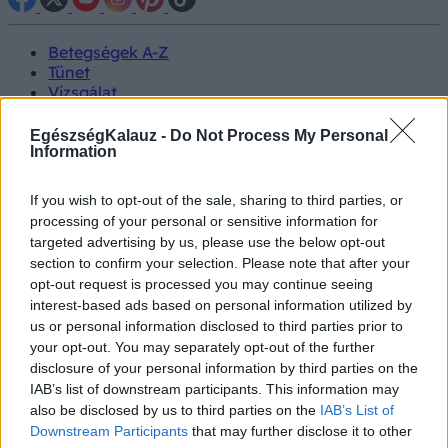
Betegségek A-Z
Tünet
Vizsgálat
Kezelés
Életmódváltás
EgészségKalauz -
Do Not Process My Personal
Kutatás
Information
Prevenció
Hírek
If you wish to opt-out of the sale, sharing to third parties, or
Videók
processing of your personal or sensitive information for
Kisállatok egészsége
targeted advertising by us, please use the below opt-out
section to confirm your selection. Please note that after your
#allergia
#influenza
#cukorbetegség
opt-out request is processed you may continue seeing
#orvosmeteorológia
#vérnyomás
#stroke
#rákbetegség
interest-based ads based on personal information utilized by
#pajzsmirigy
#reflux
#ekcéma
#herpesz
us or personal information disclosed to third parties prior to
Regisztráció
your opt-out. You may separately opt-out of the further
disclosure of your personal information by third parties on the
IAB’s list of downstream participants. This information may
also be disclosed by us to third parties on the
IAB’s List of
Downstream Participants
that may further disclose it to other
Betegségek
Fertőző betegségek