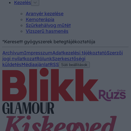
Kezelés
Aranyér kezelése
Kemoterápia
Szürkehályog műtét
Vízszerű hasmenés
*Keresett gyógyszerek betegtájékoztatója
Archívum
Impresszum
Adatkezelési tájékoztató
Szerzői
jogi nyilatkozat
Rólunk
Szerkesztőségi
küldetés
Médiaajánlat
RSS
Süti beállítások