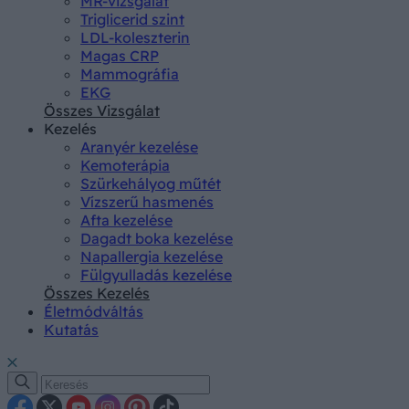
MR-vizsgálat
Triglicerid szint
LDL-koleszterin
Magas CRP
Mammográfia
EKG
Összes Vizsgálat
Kezelés
Aranyér kezelése
Kemoterápia
Szürkehályog műtét
Vízszerű hasmenés
Afta kezelése
Dagadt boka kezelése
Napallergia kezelése
Fülgyulladás kezelése
Összes Kezelés
Életmódváltás
Kutatás