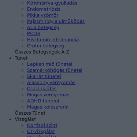
Kötőhártya-gyulladás
Endometriózis
Pikkelysömör
Pajzsmirigy alulműködés
ALS betegség
PCOS
Hisztamin intolerancia
Crohn betegség
Összes Betegségek A-Z
Tünet
Lepkehimlő tünetei
Szamárköhögés tünetei
Skarlát tünetei
Alacsony vérnyomás
Csalánkiütés
Magas vérnyomás
ADHD tünetei
Magas koleszterin
Összes Tünet
Vizsgálat
Kortizol szint
CT-vizsgálat