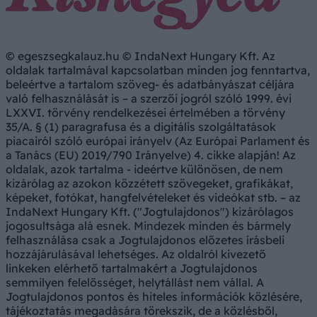
© egeszsegkalauz.hu © IndaNext Hungary Kft. Az
oldalak tartalmával kapcsolatban minden jog fenntartva,
beleértve a tartalom szöveg- és adatbányászat céljára
való felhasználását is – a szerzői jogról szóló 1999. évi
LXXVI. törvény rendelkezései értelmében a törvény
35/A. § (1) paragrafusa és a digitális szolgáltatások
piacairól szóló európai irányelv (Az Európai Parlament és
a Tanács (EU) 2019/790 Irányelve) 4. cikke alapján! Az
oldalak, azok tartalma - ideértve különösen, de nem
kizárólag az azokon közzétett szövegeket, grafikákat,
képeket, fotókat, hangfelvételeket és videókat stb. – az
IndaNext Hungary Kft. ("Jogtulajdonos") kizárólagos
jogosultsága alá esnek. Mindezek minden és bármely
felhasználása csak a Jogtulajdonos előzetes írásbeli
hozzájárulásával lehetséges. Az oldalról kivezető
linkeken elérhető tartalmakért a Jogtulajdonos
semmilyen felelősséget, helytállást nem vállal. A
Jogtulajdonos pontos és hiteles információk közlésére,
tájékoztatás megadására törekszik, de a közlésből,