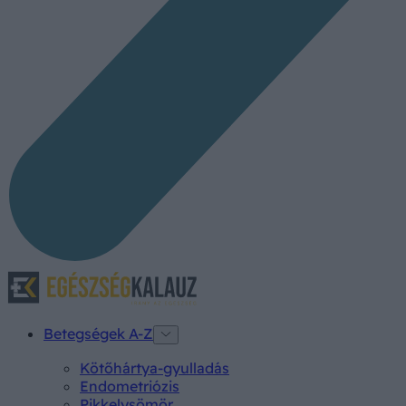
Betegségek A-Z
Kötőhártya-gyulladás
Endometriózis
Pikkelysömör