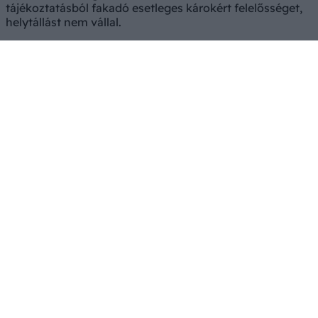
tájékoztatásból fakadó esetleges károkért felelősséget,
helytállást nem vállal.