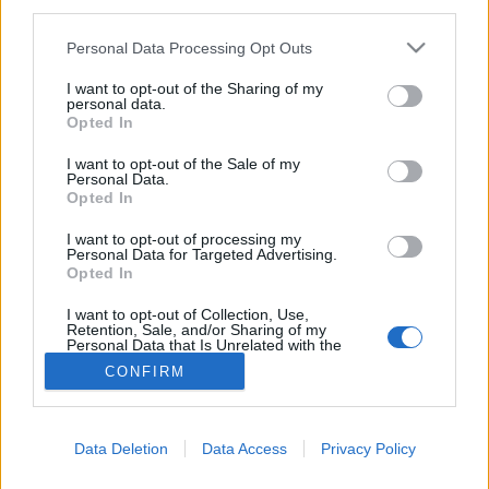
third parties.
Fertőző betegségek
Please note that this website/app uses one or more Google
Personal Data Processing Opt Outs
services and may gather and store information including but
not limited to your visit or usage behaviour. You may click to
I want to opt-out of the Sharing of my
personal data.
grant or deny consent to Google and its third-party tags to
Opted In
use your data for below specified purposes in below Google
consent section.
I want to opt-out of the Sale of my
Personal Data.
Opted In
I want to opt-out of processing my
Personal Data for Targeted Advertising.
Opted In
I want to opt-out of Collection, Use,
Retention, Sale, and/or Sharing of my
Personal Data that Is Unrelated with the
Purposes for which it was collected.
CONFIRM
Opted Out
Google consents
Data Deletion
Data Access
Privacy Policy
I want to allow Google to enable storage
related to advertising like cookies on web or