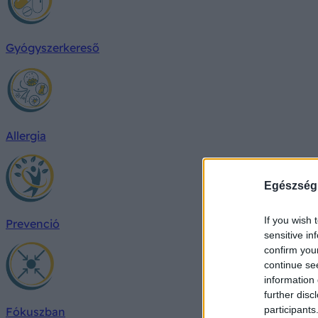
Gyógyszerkereső
Allergia
Egészség
If you wish 
Prevenció
sensitive in
confirm you
continue se
information 
further disc
participants
Fókuszban