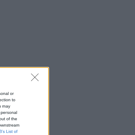
sonal or
ection to
ou may
 personal
out of the
 downstream
B’s List of