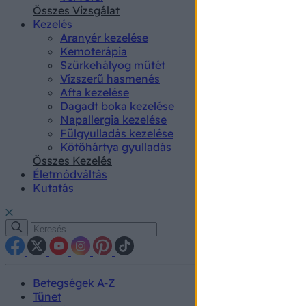
authenti
Összes Vizsgálat
Kezelés
Aranyér kezelése
Kemoterápia
Szürkehályog műtét
Vízszerű hasmenés
Afta kezelése
Dagadt boka kezelése
Napallergia kezelése
Fülgyulladás kezelése
Kötőhártya gyulladás
Összes Kezelés
Életmódváltás
Kutatás
Betegségek A-Z
Tünet