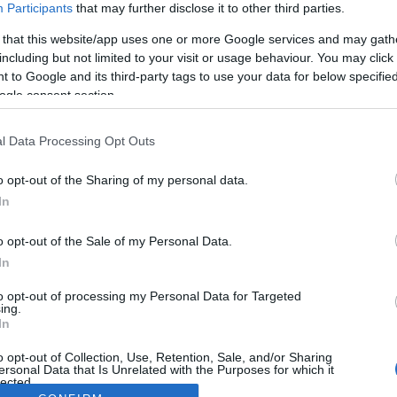
Participants
that may further disclose it to other third parties.
 that this website/app uses one or more Google services and may gath
including but not limited to your visit or usage behaviour. You may click 
 to Google and its third-party tags to use your data for below specifi
ogle consent section.
l Data Processing Opt Outs
o opt-out of the Sharing of my personal data.
In
o opt-out of the Sale of my Personal Data.
In
to opt-out of processing my Personal Data for Targeted
ing.
In
o opt-out of Collection, Use, Retention, Sale, and/or Sharing
ersonal Data that Is Unrelated with the Purposes for which it
lected.