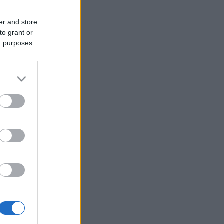
er and store
to grant or
ed purposes