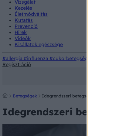
Vizsgálat
Kezelés
Életmódváltás
Kutatás
Prevenció
Hírek
Videók
Kisállatok egészsége
#allergia
#influenza
#cukorbetegség
#orvosmeteorológi
Regisztráció
Betegségek
Idegrendszeri betegségek
Idegrendszeri betegségek