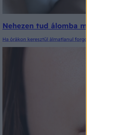
Nehezen tud álomba merülni? A szaké
Ha órákon keresztül álmatlanul forgolódunk az ágyunkban