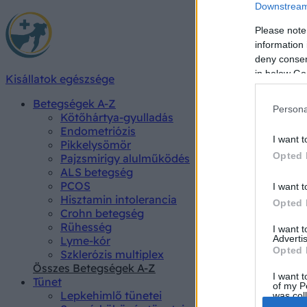
Downstream 
Please note
information 
deny consent
in below Go
Kisállatok egészsége
Betegségek A-Z
Persona
Kötőhártya-gyulladás
Endometriózis
I want t
Pikkelysömör
Opted 
Pajzsmirigy alulműködés
ALS betegség
PCOS
I want t
Hisztamin intolerancia
Opted 
Crohn betegség
Rühesség
I want 
Advertis
Lyme-kór
Opted 
Szklerózis multiplex
Összes Betegségek A-Z
I want t
Tünet
of my P
Lepkehimlő tünetei
was col