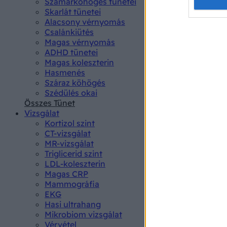
Opted 
Szamárköhögés tünetei
Skarlát tünetei
Alacsony vérnyomás
Google 
Csalánkiütés
Magas vérnyomás
I want t
ADHD tünetei
web or d
Magas koleszterin
Hasmenés
I want t
Száraz köhögés
purpose
Szédülés okai
Összes Tünet
I want 
Vizsgálat
Kortizol szint
I want t
CT-vizsgálat
web or d
MR-vizsgálat
Triglicerid szint
LDL-koleszterin
I want t
Magas CRP
or app.
Mammográfia
EKG
I want t
Hasi ultrahang
Mikrobiom vizsgálat
I want t
Vérvétel