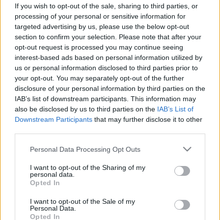
If you wish to opt-out of the sale, sharing to third parties, or
Játékszenvedély
processing of your personal or sensitive information for
targeted advertising by us, please use the below opt-out
section to confirm your selection. Please note that after your
Játékszenvedély tünetei,
opt-out request is processed you may continue seeing
interest-based ads based on personal information utilized by
vizsgálata és kezelése
us or personal information disclosed to third parties prior to
your opt-out. You may separately opt-out of the further
A játék az ember alapvető biológiai szükséglete,
disclosure of your personal information by third parties on the
IAB’s list of downstream participants. This information may
amely nélkülözhetetlen szerepet játszik
also be disclosed by us to third parties on the
IAB’s List of
számtalan készség elsajátításában és az
Downstream Participants
that may further disclose it to other
idegrendszer megfelelő érési folyamatában. A
third parties.
kóros
játékszenvedély
esetében azonban már
Please note that this website/app uses one or more Google
Personal Data Processing Opt Outs
nem az elsődleges biológiai szükségletek
services and may gather and store information including but
not limited to your visit or usage behaviour. You may click to
I want to opt-out of the Sharing of my
kielégítése jelenik meg.
personal data.
grant or deny consent to Google and its third-party tags to
Opted In
use your data for below specified purposes in below Google
A játékszenvedély előfordulása
consent section.
I want to opt-out of the Sale of my
Personal Data.
Opted In
Napjainkig nem készült felmérés, arról, hogy