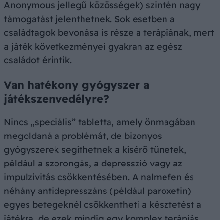
Anonymous jellegű közösségek) szintén nagy
támogatást jelenthetnek. Sok esetben a
családtagok bevonása is része a terápiának, mert
a játék következményei gyakran az egész
családot érintik.
Van hatékony gyógyszer a
játékszenvedélyre?
Nincs „speciális” tabletta, amely önmagában
megoldaná a problémát, de bizonyos
gyógyszerek segíthetnek a kísérő tünetek,
például a szorongás, a depresszió vagy az
impulzivitás csökkentésében. A nalmefen és
néhány antidepresszáns (például paroxetin)
egyes betegeknél csökkentheti a késztetést a
játékra, de ezek mindig egy komplex terápiás