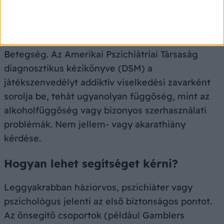
A játékszenvedély betegség vagy
„gyengeség”?
Betegség. Az Amerikai Pszichiátriai Társaság
diagnosztikus kézikönyve (DSM) a
játékszenvedélyt addiktív viselkedési zavarként
sorolja be, tehát ugyanolyan függőség, mint az
alkoholfüggőség vagy bizonyos szerhasználati
problémák. Nem jellem- vagy akarathiány
kérdése.
Hogyan lehet segítséget kérni?
Leggyakrabban háziorvos, pszichiáter vagy
pszichológus jelenti az első biztonságos pontot.
Az önsegítő csoportok (például Gamblers