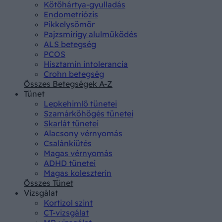
Kötőhártya-gyulladás
Endometriózis
Pikkelysömör
Pajzsmirigy alulműködés
ALS betegség
PCOS
Hisztamin intolerancia
Crohn betegség
Összes Betegségek A-Z
Tünet
Lepkehimlő tünetei
Szamárköhögés tünetei
Skarlát tünetei
Alacsony vérnyomás
Csalánkiütés
Magas vérnyomás
ADHD tünetei
Magas koleszterin
Összes Tünet
Vizsgálat
Kortizol szint
CT-vizsgálat