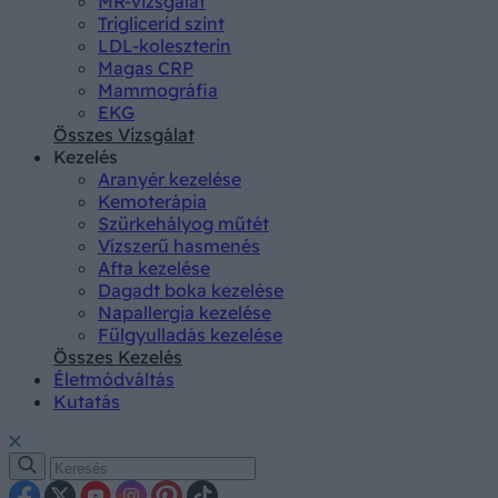
MR-vizsgálat
Triglicerid szint
LDL-koleszterin
Magas CRP
Mammográfia
EKG
Összes Vizsgálat
Kezelés
Aranyér kezelése
Kemoterápia
Szürkehályog műtét
Vízszerű hasmenés
Afta kezelése
Dagadt boka kezelése
Napallergia kezelése
Fülgyulladás kezelése
Összes Kezelés
Életmódváltás
Kutatás