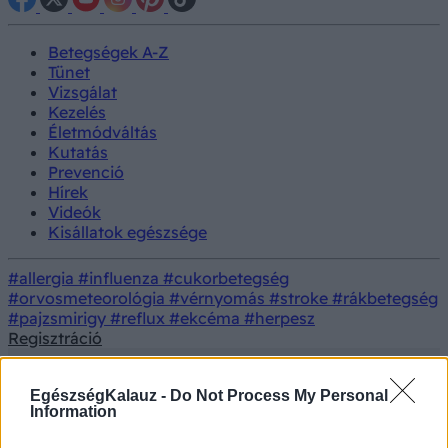
Betegségek A-Z
Tünet
Vizsgálat
Kezelés
Életmódváltás
Kutatás
Prevenció
Hírek
Videók
Kisállatok egészsége
#allergia
#influenza
#cukorbetegség
#orvosmeteorológia
#vérnyomás
#stroke
#rákbetegség
#pajzsmirigy
#reflux
#ekcéma
#herpesz
Regisztráció
EgészségKalauz -
Do Not Process My Personal
Information
Betegségek
Játékszenvedély